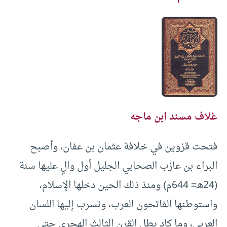
غلاف مسند ابن ماجه
فتحت قزوين في خلافة عثمان بن عفان، وأصبح
البراء بن عازب الصحابي الجليل أول والٍ عليها سنة
(24هـ= 644م) ومنذ ذلك الحين دخلها الإسلام،
واستوطنها الفاتحون العرب، وتسرب إليها اللسان
العربي، وما كاد يطل القرن الثالث الهجري حتى