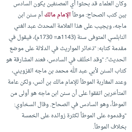
وكان العلماء قد بحثوا أي المصنفين يكون السادس
بين كتب الصحاح: موطأ
الإمام مالك
أم سنن ابن
ماجه، ويجيب على هذا العلامة المحدث عبد الغني
النابلسي المتوفى سنة (1143هـ= 1730م)، فيقول في
مقدمة كتابه: “ذخائر المواريث في الدلالة على موضع
الحديث”: “وقد اختُلف في السادس، فعند المشارقة هو
كتاب السنن لأبي عبد الله محمد بن ماجه القزويني،
وعند المغاربة الموطأ للإمام مالك بن أنس، ولكن عامة
المتأخرين اتفقوا على أن سنن ابن ماجه هو أولى من
الموطأ، وهو السادس في الصحاح. وقال السخاوي:
“وقدموه على الموطأ لكثرة زوائده على الخمسة
بخلاف الموطأ.