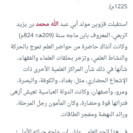
1225م).
استقبلت قزوين مولد أبي عبد
الله محمد
بن يزيد
الربعي، المعروف بابن ماجه سنة (209هـ= 824م)
وكانت آنذاك حاضرة من حواضر العلم تموج بالحركة
والنشاط العلمي، وتزخر بحلقات العلماء والفقهاء،
شأنها في ذلك شأن المراكز العلمية الأخرى ذات
الإشعاع الحضاري، مثل: بغداد، والكوفة، والبصرة،
ومرو، وأصفهان، وكانت الدولة العباسية تعيش أزهى
فتراتها قوة وحضارة، وكان المأمون رجل المرحلة،
ورائد النهضة ومفجر الطاقات.
في هذا الجو العلمي عاش ابن ماجه حياته الأولى؛