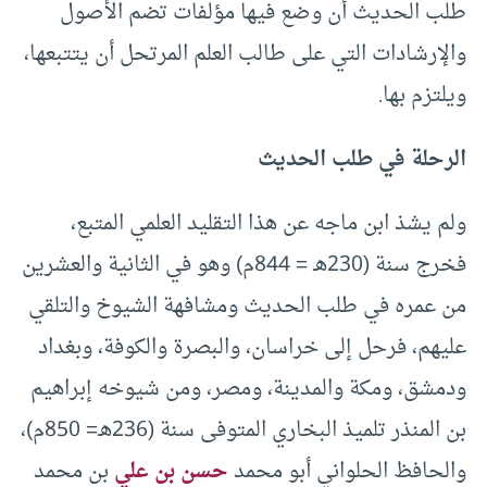
طلب الحديث أن وضع فيها مؤلفات تضم الأصول
والإرشادات التي على طالب العلم المرتحل أن يتتبعها،
ويلتزم بها.
الرحلة في طلب الحديث
ولم يشذ ابن ماجه عن هذا التقليد العلمي المتبع،
فخرج سنة (230هـ = 844م) وهو في الثانية والعشرين
من عمره في طلب الحديث ومشافهة الشيوخ والتلقي
عليهم، فرحل إلى خراسان، والبصرة والكوفة، وبغداد
ودمشق، ومكة والمدينة، ومصر، ومن شيوخه إبراهيم
بن المنذر تلميذ البخاري المتوفى سنة (236هـ= 850م)،
والحافظ الحلواني أبو محمد
حسن بن علي
بن محمد