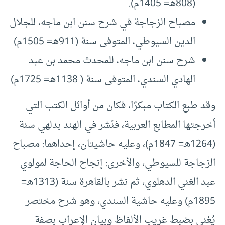
(808هـ= 1405م).
مصباح الزجاجة في شرح سنن ابن ماجه، للجلال
الدين السيوطي، المتوفى سنة (911هـ= 1505م)
شرح سنن ابن ماجه، للمحدث محمد بن عبد
الهادي السندي، المتوفى سنة ( 1138هـ= 1725م)
وقد طبع الكتاب مبكرًا، فكان من أوائل الكتب التي
أخرجتها المطابع العربية، فنُشر في الهند بدلهي سنة
(1264هـ= 1847م)، وعليه حاشيتان، إحداهما: مصباح
الزجاجة للسيوطي، والأخرى: إنجاح الحاجة لمولوي
عبد الغني الدهلوي، ثم نشر بالقاهرة سنة (1313هـ=
1895م) وعليه حاشية السندي، وهو شرح مختصر
يُعْنى بضبط غريب الألفاظ وبيان الإعراب بصفة