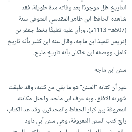
التاريخ ظل موجودًا بعد وفاته مدة طويلة، فقد
شاهده الحافظ ابن طاهر المقدسي المتوفى سنة
(507هـ= 1113م)، ورأى عليه تعليقًا بخط جعفر بن
إدريس تلميذ ابن ماجه، وقال عنه ابن كثير بأنه تاريخ
كامل، ووصفه ابن خلكان بأنه تاريخ مليح.
سنن ابن ماجه
غير أن كتابه “السنن” هو ما بقي من كتبه، وقد طبقت
شهرته الآفاق، وبه عرف ابن ماجه، واحتل مكانته
المعروفة بين كبار الحفاظ والمحدثين، وقد عد الكتاب
رابع كتب السنن المعروفة، وهي سنن أبي داود