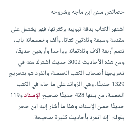
خصائص سنن ابن ماجه وشروحه
اشتهر الكتاب بدقة تبويبه وكثرتها، فهو يشتمل على
مقدمة وسبعة وثلاثين كتابًا، وألف وخمسمائة باب،
تضم أربعة آلاف وثلاثمائة وواحدا وأربعين حديثًا،
ومن هذه الأحاديث 3002 حديث اشترك معه في
تخريجها أصحاب الكتب الخمسة، وانفرد هو بتخريج
1329 حديثًا، وهي الزوائد على ما جاء في الكتب
الخمسة، من بينها 428 حديثًا صحيح
الإسناد
و119
حديثًا حسن الإسناد، وهذا ما أشار إليه ابن حجر
بقوله: “إنه انفرد بأحاديث كثيرة صحيحة.