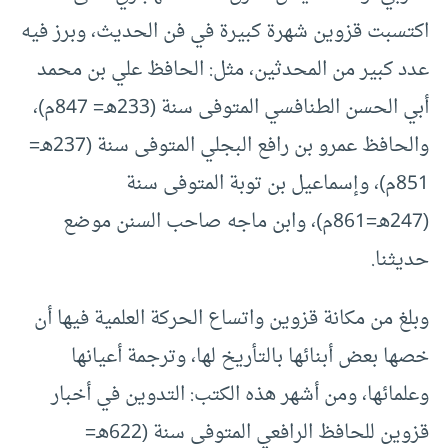
اكتسبت قزوين شهرة كبيرة في فن الحديث، وبرز فيه
عدد كبير من المحدثين، مثل: الحافظ علي بن محمد
أبي الحسن الطنافسي المتوفى سنة (233هـ= 847م)،
والحافظ عمرو بن رافع البجلي المتوفى سنة (237هـ=
851م)، وإسماعيل بن توبة المتوفى سنة
(247هـ=861م)، وابن ماجه صاحب السنن موضع
حديثنا.
وبلغ من مكانة قزوين واتساع الحركة العلمية فيها أن
خصها بعض أبنائها بالتأريخ لها، وترجمة أعيانها
وعلمائها، ومن أشهر هذه الكتب: التدوين في أخبار
قزوين للحافظ الرافعي المتوفى سنة (622هـ=