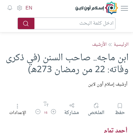
إسلام أون لاين
EN
الرئيسية
الأرشيف
ابن ماجه.. صاحب السنن (في ذكرى
وفاته: 22 من رمضان 273هـ)
أرشيف إسلام أون لاين
زيادة حجم الخط
تقليل حجم الخط
حفظ
الملخص
مشاركة
الإعدادات
16
أحمد تمام