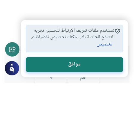
حدث في رمضان
#
نستخدم ملفات تعريف الارتباط لتحسين تجربة
التصفح الخاصة بك. يمكنك تخصيص تفضيلاتك.
تخصيص
هل انتفعت بهذا المحتوى؟
موافق
نعم
لا
المحتوى والموارد المذكورة لا تعكس بالضرورة وجهة نظر
موقع "إسلام أون لاين".