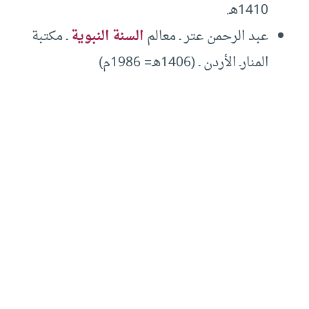
1410هـ.
عبد الرحمن عتر ـ معالم
السنة النبوية
ـ مكتبة
المنارـ الأردن ـ (1406هـ= 1986م)