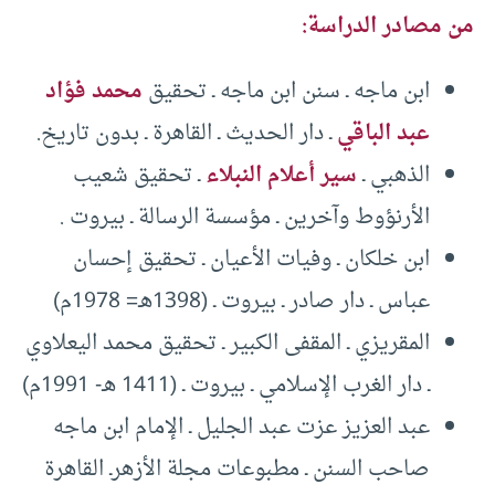
من مصادر الدراسة:
ابن ماجه ـ سنن ابن ماجه ـ تحقيق
محمد فؤاد
عبد الباقي
ـ دار الحديث ـ القاهرة ـ بدون تاريخ.
الذهبي ـ
سير أعلام النبلاء
ـ تحقيق شعيب
الأرنؤوط وآخرين ـ مؤسسة الرسالة ـ بيروت .
ابن خلكان ـ وفيات الأعيان ـ تحقيق إحسان
عباس ـ دار صادر ـ بيروت ـ (1398هـ= 1978م)
المقريزي ـ المقفى الكبير ـ تحقيق محمد اليعلاوي
ـ دار الغرب الإسلامي ـ بيروت ـ (1411 هـ- 1991م)
عبد العزيز عزت عبد الجليل ـ الإمام ابن ماجه
صاحب السنن ـ مطبوعات مجلة الأزهرـ القاهرة