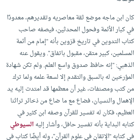
كان ابن ماجه موضع ثقة معاصريه وتقديرهم، معدودًا
في كبار الأئمة وفحول المحدثين، فيصفه صاحب
كتاب التدوين في تاريخ قزوين بأنه “إمام من أئمة
المسلمين، كبير متقن، مقبول باتفاق”. ويقول عنه
الذهبي: “إنه حافظ صدوق واسع العلم. ولم تكن شهادة
المؤرخين له بالسبق والتقدم إلا لسعة علمه ولما ترك
من كتب ومصنفات، غير أن معظمها قد امتدت إليه يد
الإهمال والنسيان، فضاع مع ما ضاع من ذخائر تراثنا
العظيم، فكان له تفسير للقرآن وصفه ابن كثير في
كتابه البداية بأنه تفسير حافل، وأشار إليه
السيوطي
في كتابه “الإتقان في علوم القرآن”، وله أيضًا كتاب في