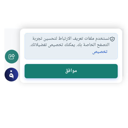
هل انتفعت بهذا المحتوى؟
نستخدم ملفات تعريف الارتباط لتحسين تجربة
التصفح الخاصة بك. يمكنك تخصيص تفضيلاتك.
تخصيص
نعم
لا
موافق
عن الكاتب
عبدالكريم بكار
لديه 123 مقالة
بعض أعماله