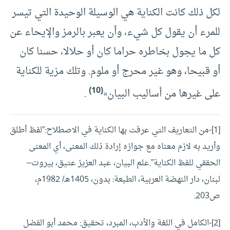
لكل ذلك كانت الكناية هي الوسيلة الوحيدة التي تيسر
للمرء أن يقول كل شيء، وأن يعبر بالرمز والإيحاء عن
كل ما يجول بخاطره حراما كان أو حلالا، حسنا كان
أو قبيحا، وهو غير محرج أو ملوم. وتلك مزية للكناية
(10)
على غيرها من أساليب البيان»
.
[1]-من التعاريف التي عرفت بها الكناية في الاصطلاح:”لفظ أطلق
وأريد به لازم معناه مع جوازه إرادة ذلك المعنى، أي المعنى
الحققي للفظ الكناية”.علم البيان، عبد العزيز عتيق، بيروت–
لبنان، دار النهضة العربية، الطبعة: بدون، 1405هـ/ 1982م،
ص203.
[2]-الكامل في اللغة والأدب، المبرد، تحقيق: محمد أبو الفضل