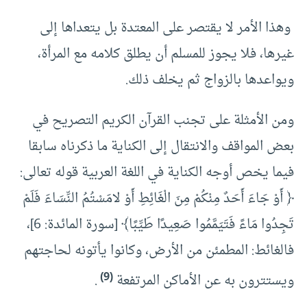
وهذا الأمر لا يقتصر على المعتدة بل يتعداها إلى
غيرها، فلا يجوز للمسلم أن يطلق كلامه مع المرأة،
ويواعدها بالزواج ثم يخلف ذلك.
ومن الأمثلة على تجنب القرآن الكريم التصريح في
بعض المواقف والانتقال إلى الكناية ما ذكرناه سابقا
فيما يخص أوجه الكناية في اللغة العربية قوله تعالى:
﴿ أَوْ جَاءَ أَحَدٌ مِنْكُمْ مِنَ الْغَائِطِ أَوْ لامَسْتُمُ النِّسَاءَ فَلَمْ
تَجِدُوا مَاءً فَتَيَمَّمُوا صَعِيدًا طَيِّبًا﴾ [سورة المائدة: 6]،
فالغائط: المطمئن من الأرض، وكانوا يأتونه لحاجتهم
(9)
ويستترون به عن الأماكن المرتفعة
.