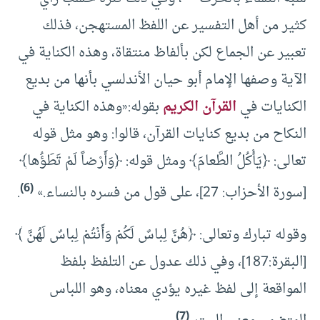
كثير من أهل التفسير عن اللفظ المستهجن، فذلك
تعبير عن الجماع لكن بألفاظ منتقاة، وهذه الكناية في
الآية وصفها الإمام أبو حيان الأندلسي بأنها من بديع
الكنايات في
القرآن الكريم
بقوله:«وهذه الكناية في
النكاح من بديع كنايات القرآن، قالوا: وهو مثل قوله
تعالى: ﴿يَأْكُلُ الطَّعامَ﴾ ومثل قوله: ﴿وَأَرْضاً لَمْ تَطَؤُها﴾
(6)
[سورة الأحزاب: 27]، على قول من فسره بالنساء.»
.
وقوله تبارك وتعالى: ﴿هُنَّ لِباسٌ لَكُمْ وَأَنْتُمْ لِباسٌ لَهُنَّ ﴾
[البقرة:187]، وفي ذلك عدول عن التلفظ بلفظ
المواقعة إلى لفظ غيره يؤدي معناه، وهو اللباس
(7)