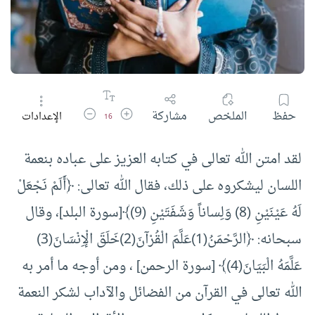
زيادة حجم الخط
تقليل حجم الخط
حفظ
الملخص
مشاركة
الإعدادات
16
لقد امتن الله تعالى في كتابه العزيز على عباده بنعمة
اللسان ليشكروه على ذلك، فقال الله تعالى: ﴿أَلَمْ نَجْعَلْ
لَهُ عَيْنَيْنِ (8) وَلِساناً وَشَفَتَيْنِ (9)﴾[سورة البلد]، وقال
سبحانه: ﴿الرَّحْمَنُ(1)عَلَّمَ الْقُرْآنَ(2)خَلَقَ الْإِنْسَانَ(3)
عَلَّمَهُ الْبَيَانَ(4)﴾ [سورة الرحمن] ، ومن أوجه ما أمر به
الله تعالى في القرآن من الفضائل والآداب لشكر النعمة