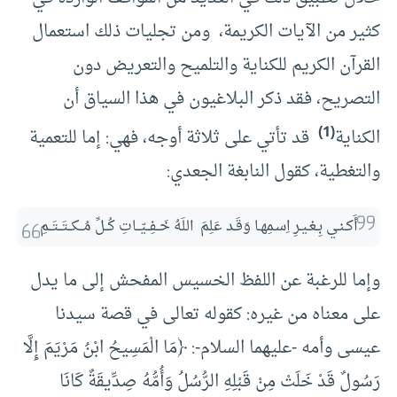
كثير من الآيات الكريمة، ومن تجليات ذلك استعمال
القرآن الكريم للكناية والتلميح والتعريض دون
التصريح، فقد ذكر البلاغيون في هذا السياق أن
(1)
الكناية
قد تأتي على ثلاثة أوجه، فهي: إما للتعمية
والتغطية، كقول النابغة الجعدي:
أَكـنـي بِـغـيـرِ اِسـمِهـا وَقَـد عَلِمَ  اللَهُ خَــفِــيّــاتِ كُــلِّ مُــكــتَــتَــمِ
وإما للرغبة عن اللفظ الخسيس المفحش إلى ما يدل
على معناه من غيره: كقوله تعالى في قصة سيدنا
عيسى وأمه -عليهما السلام-: ﴿مَا الْمَسِيحُ ابْنُ مَرْيَمَ إِلَّا
رَسُولٌ قَدْ خَلَتْ مِنْ قَبْلِهِ الرُّسُلُ وَأُمُّهُ صِدِّيقَةٌ كَانَا