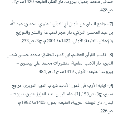
صدقي محمد جميل، بيروت، دار الفكر، الطبعة: 1420هـ، ج2،
ص428.
[7]- جامع البيان عن تأويل آي القرآن، الطبري، تحقيق: عبد الله
بن عبد المحسن التركي، دار هجر للطباعة والنشر والتوزيع
والإعلان، الطبعة: الأولى، 1422هـ/ 2001م، ج3، ص233.
[8]- تفسير القرآن العظيم، ابن كثير، تحقيق: محمد حسين شمس
الدين، دار الكتب العلمية، منشورات محمد علي بيضون –
بيروت، الطبعة: الأولى، 1419هـ، ج1، ص484.
[9]- نهاية الأرب في فنون الأدب، شهاب الدين النويري، مرجع
سابق، ج3، ص153. [1]- علم البيان، عبد العزيز عتيق، بيروت–
لبنان، دار النهضة العربية، الطبعة: بدون، 1405هـ/ 1982م،
ص226.