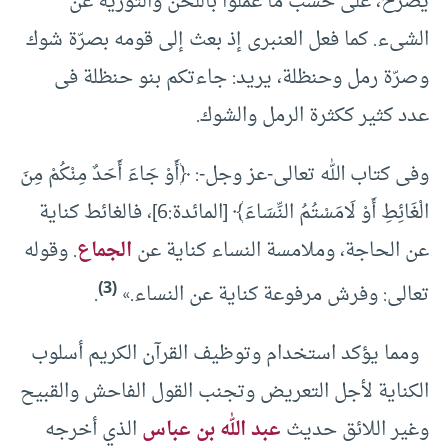
يصرح، على حسب ما عملوا باللّحن والتّورية عن
الشىء. كما فعل العنبرى إذ بعث إلى قومه بصرّة شوك
وصرّة رمل وحنظلة، يريد: جاءتكم بنو حنظلة فى
عدد كثير ككثرة الرمل والشوك.
وفى كتاب الله تعالى-عز وجل-: ﴿أَوْ جَاءَ أَحَدٌ مِنْكُمْ مِنَ
الْغَائِطِ أَوْ لَامَسْتُمُ النِّسَاءَ﴾ [المائدة:6]، فالغائط كناية
عن الحاجة، وملامسة النساء كناية عن
الجماع
. وقوله
(3)
تعالى: وفرش مرفوعة كناية عن النساء.»
.
ومما يؤكد استخدام وتوظيف القرآن الكريم أسلوب
الكناية لأجل التعريض وتجنب القول الفاحش والقبيح
وغير اللائق حديث
عبد الله بن عباس
الذي أخرجه