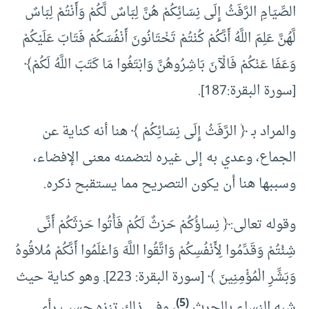
الصِّيَامِ الرَّفَثُ إِلَى نِسَائِكُمْ هُنَّ لِبَاسٌ لَّكُمْ وَأَنْتُمْ لِبَاسٌ
لَّهُنَّ عَلِمَ اللَّهُ أَنَّكُمْ كُنْتُمْ تَخْتَانُونَ أَنْفُسَكُمْ فَتَابَ عَلَيْكُمْ
وَعَفَا عَنْكُمْ فَالْآنَ بَاشِرُوهُنَّ وَابْتَغُوا مَا كَتَبَ اللَّهُ لَكُمْ﴾
[سورة البقرة:187].
والمراد بـ ﴿ الرَّفَثُ إِلَى نِسَائِكُمْ ﴾ هنا أنه كناية عن
الجماع، وعدي به إلى غيره لتضمنه معنى الإفضاء،
وسببها هنا أن يكون التصريح مما يستقبح ذكره.
وقوله تعالى:﴿ نِساؤُكُمْ حَرْثٌ لَكُمْ فَأْتُوا حَرْثَكُمْ أَنَّى
شِئْتُمْ وَقَدِّمُوا لِأَنْفُسِكُمْ وَاتَّقُوا اللَّهَ وَاعْلَمُوا أَنَّكُمْ مُلاقُوهُ
وَبَشِّرِ الْمُؤْمِنِينَ ﴾ [سورة البقرة: 223]. وهو كناية حيث
(5)
شبه النساء بالحرث
، وفي ذلك تنزه حسب رأي