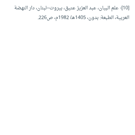
[10]- علم البيان، عبد العزيز عتيق، بيروت–لبنان، دار النهضة
العربية، الطبعة: بدون، 1405هـ/ 1982م، ص226.