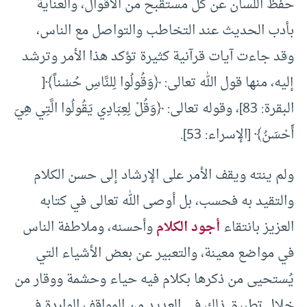
حفظ اللسان عن كل مستقبح من الأقوال، والعناية
بأدب الحديث عند التخاطب والتواصل مع الناس،
وقد جاءت آيات قرآنية كثيرة تؤكد هذا الأمر وترشد
إليه، منها قول الله تعالى: ﴿وَقُولُوا لِلنَّاسِ حُسْناً﴾[
البقرة: 83]، وقوله تعالى: ﴿وَقُلْ لِعِبَادِي يَقُولُوا الَّتِي هِيَ
أَحْسَنُ﴾ [الإسراء: 53].
ولم ينته ويقف الأمر على الإرشاد إلى حسن الكلام
والتقيد به فحسب، بل أوصى الله تعالى في كتابه
العزيز بانتقاء
أجود الكلام
وأحسنه، وملاطفة الناس
في مواضع معينة، والتعبير عن بعض الأشياء التي
يُستحيى من ذكرها بكلام فيه حياء وحشمة ووقار من
خلال تطبيق ذلك في العديد من المواقف الواردة في