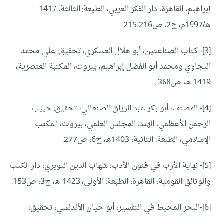
إبراهيم، القاهرة، دار الفكر العربي، الطبعة: الثالثة، 1417
هـ/1997م، ج2، ص216-215 .
[3]- كتاب الصناعتين، أبو هلال العسكري، تحقيق: علي محمد
البجاوي ومحمد أبو الفضل إبراهيم، بيروت، المكتبة العنصرية،
1419 هـ، ص368 .
[4]- المصنف، أبو بكر عبد الرزاق الصنعاني، تحقيق: حبيب
الرحمن الأعظمي، الهند، المجلس العلمي، بيروت، المكتب
الإسلامي، الطبعة: الثانية، 1403هـ، ح6، ص277.
[5]- نهاية الأرب في فنون الأدب، شهاب الدين النويري، دار الكتب
والوثائق القومية، القاهرة، الطبعة: الأولى، 1423 هـ، ج3، ص153.
[6]-البحر المحيط في التفسير، أبو حيان الأندلسي، تحقيق: