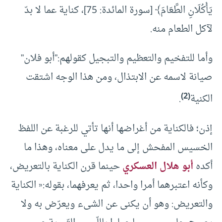
يَأْكُلَانِ الطَّعَامَ﴾ [سورة المائدة: 75]، كناية عما لا بدّ
لآكل الطعام منه‌.
وأما للتفخيم والتعظيم والتبجيل كقولهم:”أبو فلان”
صيانة لاسمه عن الابتذال، ومن هذا الوجه اشتقت
(2)
الكنية
.
إذن؛ فالكناية من أغراضها أنها تأتي للرغبة عن اللفظ
الخسيس المفحش إلى ما يدل على معناه، وهذا ما
أكده
أبو هلال العسكري
حينما قرن الكناية بالتعريض،
وكأنه اعتبرهما أمرا واحدا، ثم يعرفهما، بقوله:« الكناية
والتعريض: وهو أن يكنى عن الشىء ويعرّض به ولا