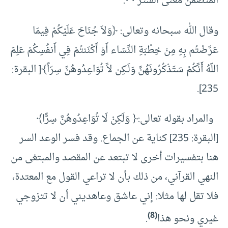
المتضمن معنى الستر
.
وقال الله سبحانه وتعالى: ﴿وَلاَ جُنَاحَ عَلَيْكُمْ فِيمَا
عَرَّضْتُم بِهِ مِنْ خِطْبَةِ النِّسَاء أَوْ أَكْنَنتُمْ فِي أَنفُسِكُمْ عَلِمَ
اللّهُ أَنَّكُمْ سَتَذْكُرُونَهُنَّ وَلَـكِن لاَّ تُوَاعِدُوهُنَّ سِرّاً﴾[ البقرة:
235].
والمراد بقوله تعالى:﴿ وَلَكِنْ لَا تُوَاعِدُوهُنَّ سِرًّا﴾
[البقرة: 235] كناية عن الجماع. وقد فسر الوعد السر
هنا بتفسيرات أخرى لا تبتعد عن المقصد والمبتغى من
النهي القرآني، من ذلك بأن لا تراعي القول مع المعتدة،
فلا تقل لها مثلا: إني عاشق وعاهديني أن لا تتزوجي
(8)
غيري ونحو هذا
.