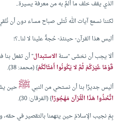
الذي يقف خلف ما ألمَّ به من معرفة يسيرة..
لكننا نسمع آيات الله تُتلى صباح مساء دون أن نُلقي له
أليس هذا القرآن- حينئذ- حُجةً علينا لا لنا..؟!
ألا يجب أن نخشى “سنة
الاستبدال
” أن تفعل بنا ف
قَوْمًا غَيْرَكُمْ ثُمَّ لا يَكُونُوا أَمْثَالَكُمْ
} (محمد: 38).
ﷺ
أليس جديرًا بنا أن نستحي من النبي
حين يشكون
اتَّخَذُوا هَذَا الْقُرْآنَ مَهْجُورًا
} (الفرقان: 30).
بِمَ نجيب الإسلامَ حين يتهمنا بالتقصير في حقه، وبا