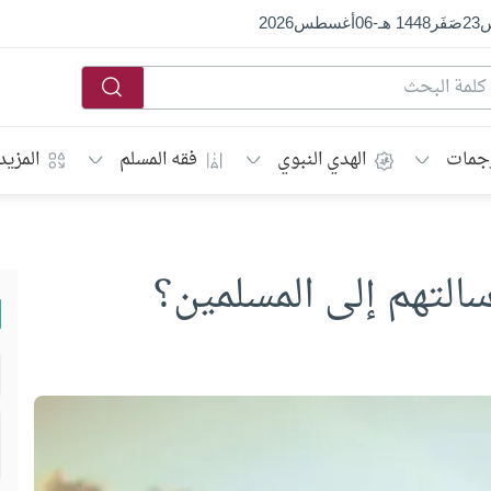
س
23
صَفَر
1448 هـ
-
06
أغسطس
2026
جمات
الهدي النبوي
فقه المسلم
المزيد
رسالتهم إلى المسلمين؟