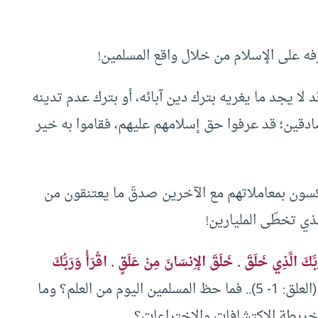
فه على الإسلام من خلال واقع المسلمين!
 لا يجد ما يغريه بترك دين آبائه، أو بترك عدم تدينه
 صادقين؛ قد عرفوا حق إسلامهم عليهم، فقاموا به خير
كسون بمعاملاتهم مع الآخرين صدقَ ما يعتنقون من
ذي تخطّى المليارين!
بِّكَ الَّذِي خَلَقَ . خَلَقَ الإِنسَانَ مِنْ عَلَقٍ . اقْرَأْ وَرَبُّكَ
} (العلق: 1- 5).. فما حظ المسلمين اليوم من العلم؟ وما
 خريطة الاكتشافات والاختراعات؟