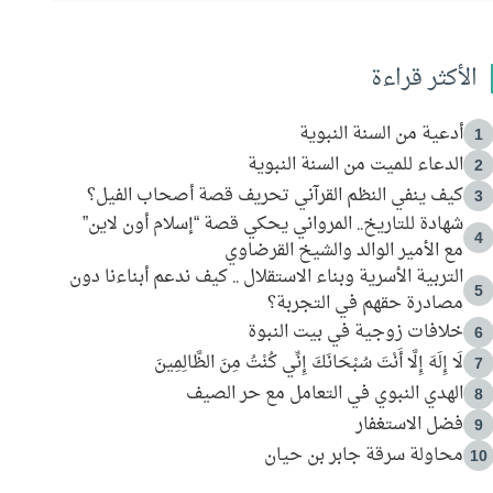
الأكثر قراءة
أدعية من السنة النبوية
1
الدعاء للميت من السنة النبوية
2
كيف ينفي النظم القرآني تحريف قصة أصحاب الفيل؟
3
شهادة للتاريخ.. المرواني يحكي قصة “إسلام أون لاين”
4
مع الأمير الوالد والشيخ القرضاوي
التربية الأسرية وبناء الاستقلال .. كيف ندعم أبناءنا دون
5
مصادرة حقهم في التجربة؟
خلافات زوجية في بيت النبوة
6
لَا إِلَهَ إِلَّا أَنْتَ سُبْحَانَكَ إِنِّي كُنْتُ مِنَ الظَّالِمِينَ
7
الهدي النبوي في التعامل مع حر الصيف
8
فضل الاستغفار
9
محاولة سرقة جابر بن حيان
10