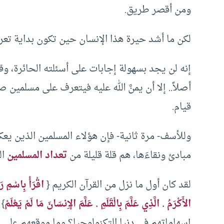
ومن أقصر طريق.
لكن ما أشد حيرة هذا الإنسان حين تكون بداية تعر
إنه لن يجد بسهولة إجابات على أسئلته الحائرة، وقد
أصلاً.. إلا أن يمنَّ الله عليه فيتعرف على مسلمين
قيام.
وللأسف- مرة ثانية- فإن هؤلاء المسلمين الذين يع
مبادئ ونقاءَها، هم قلة قليلة من
تعداد المسلمين
ال
لقد كان أول ما نزل من القرآن الكريم {
اقْرَأْ بِاسْمِ رَ
الأَكْرَمُ . الَّذِي عَلَّمَ بِالْقَلَمِ . عَلَّمَ الإِنسَانَ مَا لَمْ يَعْلَمْ
إسهاماتهم في دنيا التكنولوجيا؟ وما موقعهم على