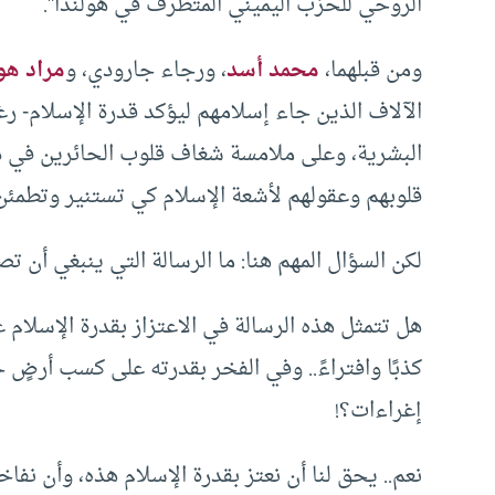
الروحي للحزب اليميني المتطرف في هولندا”.
ومن قبلهما،
محمد أسد
، ورجاء جارودي، و
مراد هو
الآلاف الذين جاء إسلامهم ليؤكد قدرة الإسلام- رغ
البشرية، وعلى ملامسة شغاف قلوب الحائرين في د
قلوبهم وعقولهم لأشعة الإسلام كي تستنير وتطمئن.
لكن السؤال المهم هنا: ما الرسالة التي ينبغي أن ت
هل تتمثل هذه الرسالة في الاعتزاز بقدرة الإسلام ع
كذبًا وافتراءً.. وفي الفخر بقدرته على كسب أرضٍ
إغراءات؟!
نعم.. يحق لنا أن نعتز بقدرة الإسلام هذه، وأن نفاخر