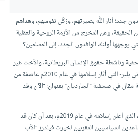
ون جدد؛ أنار الله بصيرتهم، وزكّى نفوسهم، وهداهم
الحقيقة، وعن المخرج من الأزمة الروحية والعقلية
لتي يوجهها أولئك الوافدون الجدد، إلى المسلمين؟
حفية وناشطة حقوق الإنسان البريطانية، والأخت غير
الشقيقة لزوجة رئيس الوزراء البريطاني الأسبق توني بلير- التي أثار إسلامها في عام 2010م عاصفة من
بة مقال في صحفية “الجارديان” بعنوان: “الآن وقد
كما نذكر، السياسي الهولندي “يورام فان كلافيرين”، الذي أعلن إسلامه في عام 2019م، بعد أن كان قد
اعدين السياسيين المقربين لخيرت فيلدرز “الأب