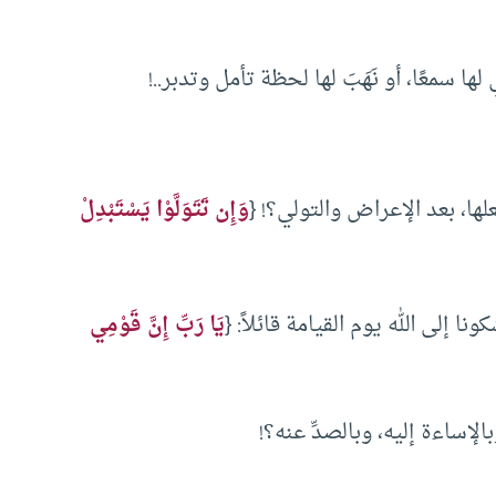
ا سمعًا، أو نَهَبَ لها لحظة تأمل وتدبر..!
علها، بعد الإعراض والتولي؟! {
وَإِن تَتَوَلَّوْا يَسْتَبْدِلْ
ا إلى الله يوم القيامة قائلاً: {
يَا رَبِّ إِنَّ قَوْمِي
لإساءة إليه، وبالصدِّ عنه؟!