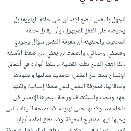
الجهل بالنفس، يضع الإنسان على حافة الهاوية؛ بل
يحرضه على القفز للمجهول، وأن يقابل حتفه
المحتوم، والحقيقة أن معرفة النفس سؤال وجودي
وفلسفي وحياتي، والصمت لن يعفي من ضغط الأسئلة
، لذا اهتم الدين بتلك القضية، وسلط أنواره في أعماق
الإنسان بحثا عن النفس، لتحديد معالمها وحدودها
وطاقاتها، فمعرفة النفس ليس معطا إنسانيا، ولكنها
جهد وبحث واستكشاف ورحلة يبحرها الإنسان في
داخله منذ ولادتها حتى نهايته، قد تمنحه البيئات التي
يحيها فيها مفاتيح للمعرفة، وقد تغلق أمامه أبوابا
للفهم، لكنها تبقى سؤالا كبيرا مقلقا، لذلك يُقال “معرفة