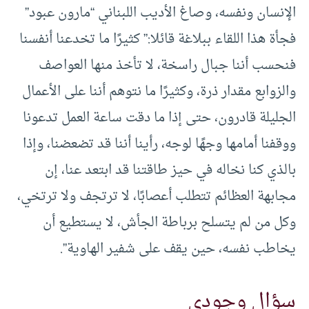
الإنسان ونفسه، وصاغ الأديب اللبناني “مارون عبود”
فجأة هذا اللقاء ببلاغة قائلا:” كثيرًا ما تخدعنا أنفسنا
فنحسب أننا جبال راسخة، لا تأخذ منها العواصف
والزوابع مقدار ذرة، وكثيرًا ما نتوهم أننا على الأعمال
الجليلة قادرون، حتى إذا ما دقت ساعة العمل تدعونا
ووقفنا أمامها وجهًا لوجه، رأينا أننا قد تضعضنا، وإذا
بالذي كنا نخاله في حيز طاقتنا قد ابتعد عنا، إن
مجابهة العظائم تتطلب أعصابًا، لا ترتجف ولا ترتخي،
وكل من لم يتسلح برباطة الجأش، لا يستطيع أن
يخاطب نفسه، حين يقف على شفير الهاوية”.
سؤال وجودي