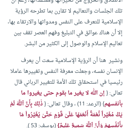
الانطلاق والخروج من تحيزاتها ومعتقداتها، رغم أن
تلك الجلسات والتعاليم لا تقارن بما تطرحه الرؤية
الإسلامية للتعرف على النفس ومدواتها والارتقاء بها،
إلا أن هناك عوائق في التبليغ وفهم العصر تقف بين
تعاليم الإسلام والوصول إلى الكثير من البشر.
ونشير هنا أن الرؤية الإسلامية سعت أن يعرف
الإنسان نفسه، وجعلت معرفة النفس وتغييرها عاملا
رئيسيا في استحقاق تلك الأمة للتغيير الرباني قال
تعالى: {
إن الله لا يغير ما بقوم حتى يغيروا ما
بأنفسهم
} (الرعد: 11) ، وقال تعالى: {
ذٰلِكَ بِأَنَّ ٱللَّهَ لَمْ
يَكُ مُغَيِّراً نِّعْمَةً أَنْعَمَهَا عَلَىٰ قَوْمٍ حَتَّىٰ يُغَيِّرُواْ مَا
بِأَنْفُسِهِمْ وَأَنَّ ٱللَّهَ سَمِيعٌ عَلِيمٌ}
(يوسف: 53 ).