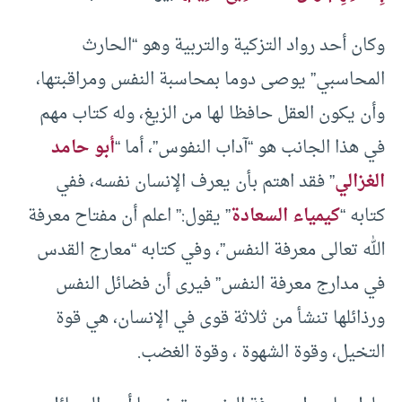
وكان أحد رواد التزكية والتربية وهو “الحارث
المحاسبي” يوصى دوما بمحاسبة النفس ومراقبتها،
وأن يكون العقل حافظا لها من الزيغ، وله كتاب مهم
في هذا الجانب هو “آداب النفوس”، أما “
أبو حامد
الغزالي
” فقد اهتم بأن يعرف الإنسان نفسه، ففي
كتابه “
كيمياء السعادة
” يقول:” اعلم أن مفتاح معرفة
الله تعالى معرفة النفس”، وفي كتابه “معارج القدس
في مدارج معرفة النفس” فيرى أن فضائل النفس
ورذائلها تنشأ من ثلاثة قوى في الإنسان، هي قوة
التخيل، وقوة الشهوة ، وقوة الغضب.