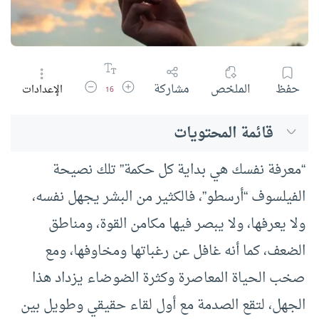
زيادة حجم الخط
تقليل حجم الخط
حفظ
الملخص
مشاركة
الإعدادات
16
قائمة المحتويات
“معرفة نفسك هي بداية كل حكمة” تلك نصيحة
الفيلسوف “أرسطو”، فالكثير من البشر يجهل نفسه،
ولا يعرفها، ولا يبصر فيها مكامن القوة، ومناطق
الضعف، كما أنه غافل عن رغباتها ومخاوفها، ومع
صخب الحياة المعاصرة وكثرة الضوضاء يزداد هذا
الجهل، لتقع الصدمة مع أول لقاء حقيقي وطويل بين