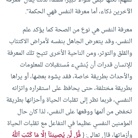
الآخرين ذكاء، أما معرفة النفس فهي الحكمة”.
معرفة النفس هي نوع من الصحة كما يؤكد علم
النفس، وقد يتعرض الجاهل بنفسه لأمراض الاكتئاب
والقلق والتوتر، ومن الناحية الأخرى تتيح تلك المعرفة
للإنسان قدرات أن يُنشيء مُستقبلات للمعلومات
والأحداث بطريقة خاصة، فقد يشوه بعضها، أو يراها
بطريقة مختلفة، حتى يحافظ على استقراره واتزانه
النفسي، فربما نظر إلى تقلبات الحياة وأحزانها بطريقة
تخفض من ألمها ووقعها على النفس، لذا كان حال
المؤمنين النفسي عظيما في التفاعل مع تقلبات الحياة
وأزماتها، قال تعالى: {
قُل لَّن يُصِيبَنَآ إِلَّا مَا كَتَبَ ٱللَّهُ