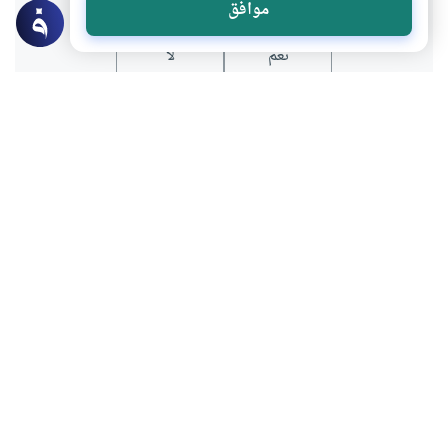
موافق
نعم
لا
عن الكاتب
مصطفى عاشور
لديه 253 مقالة
بعض أعماله
الرقمية والموضة .. وهوس الاستهلاك
الملل شبح الحياة المعاصرة
العاقبة وتأثيرها في التربية الإيمانية والسلوكية
الرقمية والخلافات الزوجية