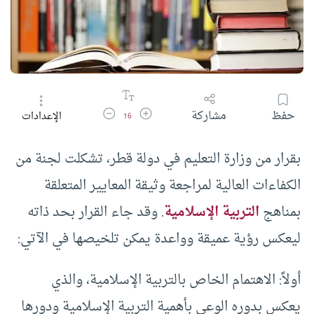
زيادة حجم الخط
تقليل حجم الخط
حفظ
مشاركة
الإعدادات
16
بقرار من وزارة التعليم في دولة قطر، تشكلت لجنة من
الكفاءات العالية لمراجعة وثيقة المعايير المتعلقة
بمناهج
التربية الإسلامية
. وقد جاء القرار بحد ذاته
ليعكس رؤية عميقة وواعدة يمكن تلخيصها في الآتي:
أولاً: الاهتمام الخاص بالتربية الإسلامية، والذي
يعكس بدوره الوعي بأهمية التربية الإسلامية ودورها