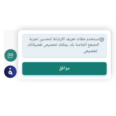
هل انتفعت بهذا المحتوى؟
نستخدم ملفات تعريف الارتباط لتحسين تجربة
التصفح الخاصة بك. يمكنك تخصيص تفضيلاتك.
تخصيص
نعم
لا
موافق
عن الكاتب
محمد عياش الكبيسي
لديه 53 مقالة
الأستاذ المشارك في العقيدة الإسلامية ، بكلية الشريعة والدراسات