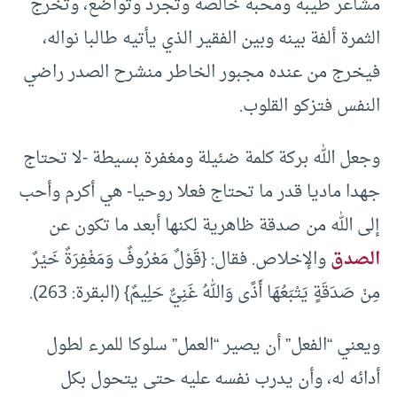
مشاعر طيبة ومحبة خالصة وتجرد وتواضع، وتخرج
الثمرة ألفة بينه وبين الفقير الذي يأتيه طالبا نواله،
فيخرج من عنده مجبور الخاطر منشرح الصدر راضي
النفس فتزكو القلوب.
وجعل الله بركة كلمة ضئيلة ومغفرة بسيطة -لا تحتاج
جهدا ماديا قدر ما تحتاج فعلا روحيا- هي أكرم وأحب
إلى الله من صدقة ظاهرية لكنها أبعد ما تكون عن
الصدق
والإخلاص. فقال: {قَوْلٌ مَعْرُوفٌ وَمَغْفِرَةٌ خَيْرٌ
مِنْ صَدَقَةٍ يَتْبَعُهَا أَذًى وَاللهُ غَنِيٌّ حَلِيمٌ} (البقرة: 263).
ويعني “الفعل” أن يصير “العمل” سلوكا للمرء لطول
أدائه له، وأن يدرب نفسه عليه حتى يتحول بكل