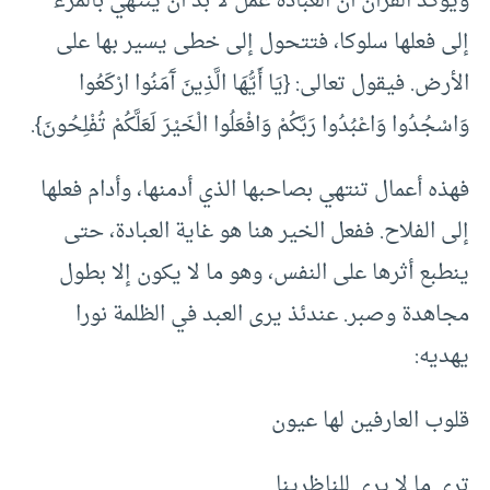
ويؤكد القرآن أن العبادة عمل لا بد أن ينتهي بالمرء
إلى فعلها سلوكا، فتتحول إلى خطى يسير بها على
الأرض. فيقول تعالى: {يَا أَيُّهَا الَّذِينَ آَمَنُوا ارْكَعُوا
وَاسْجُدُوا وَاعْبُدُوا رَبَّكُمْ وَافْعَلُوا الْخَيْرَ لَعَلَّكُمْ تُفْلِحُونَ}.
فهذه أعمال تنتهي بصاحبها الذي أدمنها، وأدام فعلها
إلى الفلاح. ففعل الخير هنا هو غاية العبادة، حتى
ينطبع أثرها على النفس، وهو ما لا يكون إلا بطول
مجاهدة وصبر. عندئذ يرى العبد في الظلمة نورا
يهديه:
قلوب العارفين لها عيون
ترى ما لا يرى للناظرينا