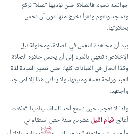
جوانحه نحوه. فالصلاة حين نؤديها “عملا” نركع
ونسجد ونقوم ونقرأ نخرج منها دون أن نحس
بحلاوتها.
بيد أن مجاهدة النفس في الصلاة، ومحاولة نيل
الإخلاص؛ تنتهي بالمرء إلى أن يحس حلاوة الصلاة.
وكذا الحال في العبادات كلها؛ حتى تصير العبادة لذة
العبد وراحة نفسه ومنيتها، ولا يتأتى هذا إلا لمن جد
واجتهد.
ولذا لا نعجب حين نسمع أحد السلف ينادينا: “مكثت
أعالج
قيام الليل
عشرين سنة حتى استقام لي
ﷺ
وأحسست بحلاوته.” ونجد النبي -
- ينادي بلالا أن