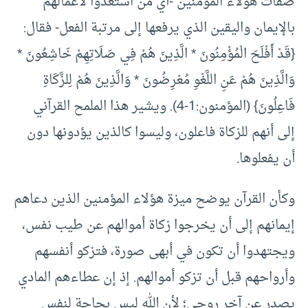
صفات هؤلاء المؤمنين -أي من استعدوا لأعمالهم
بالإيمان واليقين الذي يرفعها إلى مرتبة الفعل- فقال:
{قَدْ أَفْلَحَ الْمُؤْمِنُونَ * الَّذِينَ هُمْ فِي صَلَاتِهِمْ خَاشِعُونَ *
وَالَّذِينَ هُمْ عَنِ اللَّغْوِ مُعْرِضُونَ * وَالَّذِينَ هُمْ لِلزَّكَاةِ
فَاعِلُونَ} (المؤمنون:1-4). ويشير هذا الملمح القرآني
إلى أنهم للزكاة فاعلون، وليسوا كالذين يؤدونها دون
أن يفعلوها.
وكأن القرآن يوضح ميزة هؤلاء المؤمنين الذين دعاهم
إيمانهم إلى أن يخرجوا زكاة أموالهم عن طيب نفس،
ويجتهدوا أن تكون في أبهى صورة، فتزكو أنفسهم
وأرواحهم قبل أن تزكو أموالهم. إذ إن عطاءهم المادي
يصدر عن آخر روحي؛ لأن الله ليس بحاجة لنفس