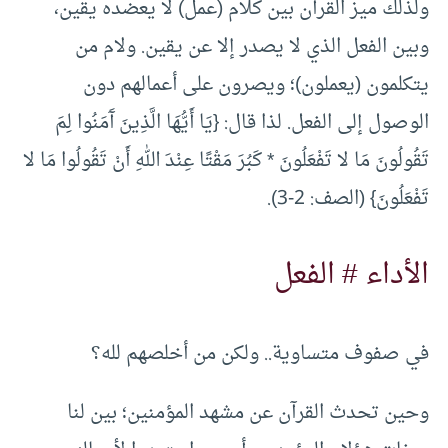
ولذلك ميز القرآن بين كلام (عمل) لا يعضده يقين،
وبين الفعل الذي لا يصدر إلا عن يقين. ولام من
يتكلمون (يعملون)؛ ويصرون على أعمالهم دون
الوصول إلى الفعل. لذا قال: {يَا أَيُّهَا الَّذِينَ آَمَنُوا لِمَ
تَقُولُونَ مَا لا تَفْعَلُونَ * كَبُرَ مَقْتًا عِنْدَ اللهِ أَنْ تَقُولُوا مَا لا
تَفْعَلُونَ} (الصف: 2-3).
الأداء # الفعل
في صفوف متساوية.. ولكن من أخلصهم لله؟
وحين تحدث القرآن عن مشهد المؤمنين؛ بين لنا