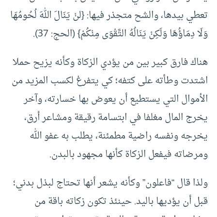
تعطي بيدها، والشح متجذر فيها: {لنْ يَنَالَ اللهَ لُحُومُهَا
وَلَا دِمَاؤُهَا وَلَكِنْ يَنَالُهُ التَّقْوَى مِنْكُمْ} (الحج: 37).
هناك فارق كبير بين من يؤدي الزكاة وكأنه يزيح حملا
اشتدت وطأته على كتفه؛ كي يتفرغ لكسب المزيد من
الأموال التي يستطيع أن يعوض بها خسارته، وآخر
يخرج المال مغلفا في ابتسامة رقيقة ومشاعر أرق،
يخرجه ونفسه راضية مطمئنة، يطلب به عفو الله
ومرضاته فيفعل الزكاة كأنها مجهود بالبدن.
ولذا قال “فاعلون” وكأنه يشعر أنها تحتاج لبذل بدني؛
قبل أن يؤديها باليد. حينئذ تكون زكاته باقة من