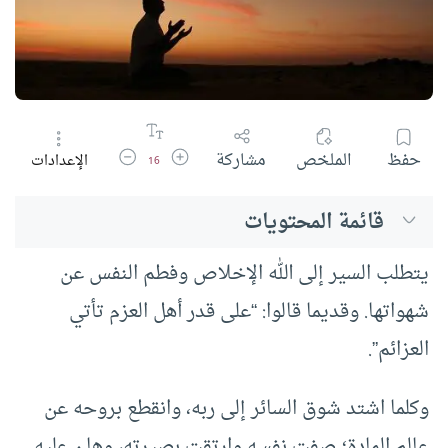
زيادة حجم الخط
تقليل حجم الخط
حفظ
الملخص
مشاركة
الإعدادات
16
قائمة المحتويات
يتطلب السير إلى الله الإخلاص وفطم النفس عن
شهواتها. وقديما قالوا: “على قدر أهل العزم تأتي
العزائم”.
وكلما اشتد شوق السائر إلى ربه، وانقطع بروحه عن
عالم المادة؛ صفت نفسه وارتقت بصيرته، وهان عليه