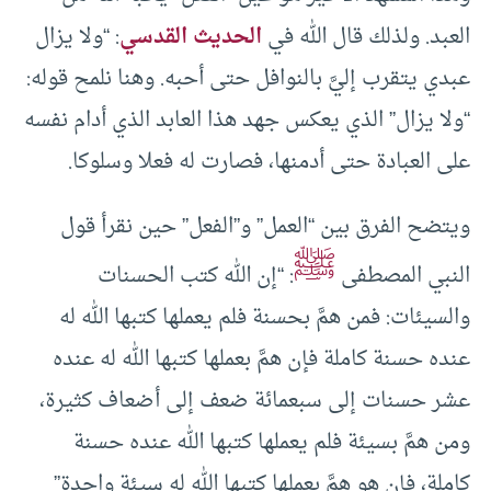
العبد. ولذلك قال الله في
الحديث القدسي
: “ولا يزال
عبدي يتقرب إليَّ بالنوافل حتى أحبه. وهنا نلمح قوله:
“ولا يزال” الذي يعكس جهد هذا العابد الذي أدام نفسه
على العبادة حتى أدمنها، فصارت له فعلا وسلوكا.
ويتضح الفرق بين “العمل” و”الفعل” حين نقرأ قول
ﷺ
النبي المصطفى
: “إن الله كتب الحسنات
والسيئات: فمن همَّ بحسنة فلم يعملها كتبها الله له
عنده حسنة كاملة فإن همَّ بعملها كتبها الله له عنده
عشر حسنات إلى سبعمائة ضعف إلى أضعاف كثيرة،
ومن همَّ بسيئة فلم يعملها كتبها الله عنده حسنة
كاملة، فإن هو همَّ بعملها كتبها الله له سيئة واحدة”