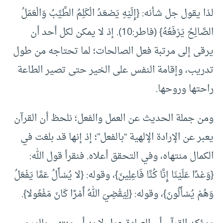
لذا يقول جل شأنه: {إِلَيْهِ يَصْعَدُ الْكَلِمُ الطَّيِّبُ وَالْعَمَلُ
الصَّالِحُ يَرْفَعُهُ} (فاطر:10). إذ لا يمكن لكل أحد أن
يرقى إلى مرتبة فعل الصالحات؛ لما تحتاجه من طول
تدريب، وإقامة النفس على الخير حتى تصير الطاعة
راحتها وروحها.
ومن جملة الحديث عن العمل والفعل؛ نلحظ أن القرآن
يعبر عن الإرادة الإلهية “بالفعل”؛ إذ إنها قد بلغت في
الكمال منتهاه، وفي التحقق أعلاه. فنقرأ قول الله:
{وَعْدًا عَلَيْنَا إِنَّا كُنَّا فَاعِلِينَ}، وقوله: {لا يُسْأَلُ عَمَّا يَفْعَلُ
وَهُمْ يُسْأَلُونَ}، وقوله: {لِيَقْضِيَ اللهُ أَمْرًا كَانَ مَفْعُولا}.