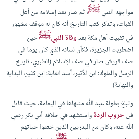
ﷺ
مواجهة النبي
، ثم صار بعد إسلامه من أهل
الثبات، وتذكر كتب التاريخ أنه كان له موقف مشهور
ﷺ
في تثبيت أهل مكة بعد
وفاة النبي
حين
اضطربت الجزيرة، فكأن لسانه الذي كان يوما في
صف قريش صار في صف الإسلام (الطبري، تاريخ
الرسل والملوك؛ ابن الأثير، أسد الغابة؛ ابن كثير، البداية
والنهاية).
وتبلغ بطولة عبد الله منتهاها في اليمامة، حيث قاتل
في
حروب الردة
واستشهد في خلافة أبي بكر رضي
الله عنه، وكان من البدريين الذين ختموا حياتهم