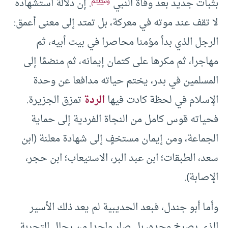
ﷺ
بثبات جديد بعد وفاة النبي
. إن دلالة استشهاده
لا تقف عند موته في معركة، بل تمتد إلى معنى أعمق:
الرجل الذي بدأ مؤمنا محاصرا في بيت أبيه، ثم
مهاجرا، ثم مكرها على كتمان إيمانه، ثم منضمًا إلى
المسلمين في بدر، يختم حياته مدافعا عن وحدة
الإسلام في لحظة كادت فيها
الردة
تمزق الجزيرة.
فحياته قوس كامل من النجاة الفردية إلى حماية
الجماعة، ومن إيمان مستخفٍ إلى شهادة معلنة (ابن
سعد، الطبقات؛ ابن عبد البر، الاستيعاب؛ ابن حجر،
الإصابة).
وأما أبو جندل، فبعد الحديبية لم يعد ذلك الأسير
الذي يصرخ وحده، بل صار واحدا من رجال التجربة