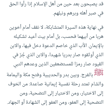
قد يصبحون بعد حين من أهل الإسلام إذا رأوا الحق
في صبر أهله وبرهم ونبلهم.
في نهاية هذه السيرة المتشابكة، لا نقف أمام أخوين
هربا من أبيهما فحسب، بل أمام بيت أعيد تشكيله
بالإيمان. الأب الذي خاصم الدعوة دخل فيها، والابن
الذي أوثقوه صار بدريا شهيدا، والابن الذي جُرّ في
القيود صار رمزا للمستضعفين الذين وعدهم النبي
ﷺ
بالفرج. وبين بدر والحديبية وفتح مكة واليمامة
والشام تمتد رحلة نفسية إيمانية صاعدة: من الخوف
إلى الاختيار، ومن الاختيار إلى التضحية، ومن
التضحية إلى العفو، ومن العفو إلى الشهادة أو الجهاد.