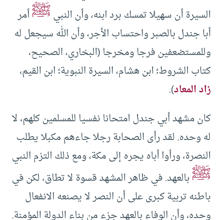
ﷺ
السيرة أن سهيلا تمسك برد ابنه، وأن النبي
أمر
أبا جندل بالصبر واحتساب الأجر، وأن الله سيجعل له
وللمستضعفين فرجا ومخرجا (البخاري، الصحيح،
كتاب الشروط؛ ابن هشام، السيرة النبوية؛ ابن القيم،
زاد المعاد
).
كان مشهد أبي جندل امتحانا نفسيا للمسلمين كلهم، لا
له وحده. لقد رأى الصحابة رجلا جاءهم مكبلا يطلب
النصرة، ورأوا أباه يجره إلى مكة، ومع ذلك التزم النبي
ﷺ
بالعهد. في ظاهر المشهد قسوة لا تطاق، لكن في
باطنه تربية كبرى على أن النصر لا يصنعه الانفعال
وحده، وأن الوفاء بالعهد جزء من بناء الدولة المؤمنة.