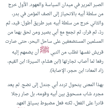
الصبر المرير في ميدان السياسة والعهود. الأول خرج
من سلطة أبيه بالانحياز إلى الصف المؤمن في بدر،
والثاني خرج من سلطة أبيه عبر طريق أطول: قيد، ثم
ردّ، ثم فرار، ثم تجمع مع أبي بصير ومن لحق بهما من
المسلمين المستضعفين على ساحل البحر، حتى صارت
ﷺ
قريش نفسها تطلب من النبي
أن يضمهم إليه
رفعا لما أصاب تجارتها (ابن هشام، السيرة؛ ابن القيم،
زاد المعاد؛ ابن حجر، الإصابة).
بهذا المعنى يتحول تردد أبي جندل إلى نضج. لم يعد
مجرد شاب مسحوق بين أبيه وقومه، بل صار رجلا
قادرا على الفعل، لكنه فعل مضبوط بسياق العهد