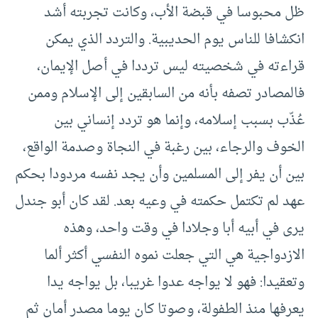
ظل محبوسا في قبضة الأب، وكانت تجربته أشد
انكشافا للناس يوم الحديبية. والتردد الذي يمكن
قراءته في شخصيته ليس ترددا في أصل الإيمان،
فالمصادر تصفه بأنه من السابقين إلى الإسلام وممن
عُذّب بسبب إسلامه، وإنما هو تردد إنساني بين
الخوف والرجاء، بين رغبة في النجاة وصدمة الواقع،
بين أن يفر إلى المسلمين وأن يجد نفسه مردودا بحكم
عهد لم تكتمل حكمته في وعيه بعد. لقد كان أبو جندل
يرى في أبيه أبا وجلادا في وقت واحد، وهذه
الازدواجية هي التي جعلت نموه النفسي أكثر ألما
وتعقيدا: فهو لا يواجه عدوا غريبا، بل يواجه يدا
يعرفها منذ الطفولة، وصوتا كان يوما مصدر أمان ثم