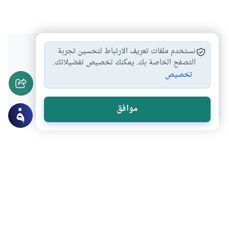
هل انتفعت بهذا المحتوى؟
نستخدم ملفات تعريف الارتباط لتحسين تجربة
التصفح الخاصة بك. يمكنك تخصيص تفضيلاتك.
تخصيص
نعم
لا
موافق
عن الكاتب
صالح سليمان عبدالعظيم
لديه 8 مقالة
أستاذ علم الاجتماع، كلية الآداب، جامعة عين شمس
بعض أعماله