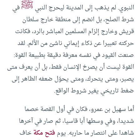
ﷺ
النبوي. لم يذهب إلى المدينة ليحرج النبي
في
شرط الصلح، بل انضم إلى منطقة خارج سلطان
قريش وخارج إلزام المسلمين المباشر بالرد، فكانت
حركته تعبيرا عن ذكاء إيماني ناشئ من الألم. لقد
صنعت القيود في نفسه معرفة دقيقة بطبيعة القوة:
القوة ليست أن يصرخ الإنسان فقط، بل أن يعرف متى
يصبر، ومتى يتحرك، ومتى يحوّل ضعفه الظاهر إلى
ضغط تاريخي يغير شروط الواقع.
أما سهيل بن عمرو، فكان في أول القصة خصما
شديدا، وفي وسطها أبا قاسيا، ثم صار في آخرها
شاهدا على انتصار ما حاربه. يوم
فتح مكة
خاف