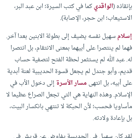
بإنقاذه (
الواقدي
كما في كتب السيرة؛ ابن عبد البر،
الاستيعاب؛ ابن حجر، الإصابة).
إسلام
سهيل نفسه يضيف إلى بطولة الابنين بعدا آخر.
فهما لم ينتصرا على أبيهما بمعنى الانتقام، بل انتصرا
له. عبد الله لم يستثمر لحظة الفتح لتصفية حساب
قديم، وأبو جندل لم يجعل قسوة الحديبية لعنة أبدية
على أبيه، بل انتهى
مسار الأسرة
إلى دخول الأب في
الإسلام. وهذه النهاية هي التي تجعل الصراع عظيما لا
مأساويا فحسب؛ لأن الحبكة لا تنتهي بانكسار البيت،
بل بإعادة ولادته.
لقد كان سهيل في الحديبية يفاوض عن قريش في