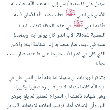
سهيل على نفسه، فأرسل إلى ابنه عبد الله يطلب له
ﷺ
الأمان من النبي
، فطلب عبد الله الأمان لأبيه،
ﷺ
فأمّنه النبي
. في هذه اللحظة تنقلب البنية
النفسية للعلاقة: الأب الذي كان يوثق ابنه ويضغط
عليه في دينه، صار محتاجا إلى شفاعة ابنه؛ والابن
الذي كان في نظر الأب خارجا على طاعته، صار سبب
نجاته.
وتذكر الروايات أن سهيلا لما بلغه أمان النبي قال في
عبد الله كلاما معناه الاعتراف ببره صغيرا وكبيرا،
وهي شهادة تكشف أن الصراع العقدي لم يلغِ جوهر
البر، وأن الإسلام أعاد ترتيب العلاقة لا بإهانة الأب بل