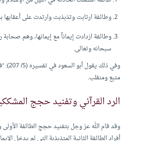
وطائفة ارتابت وتذبذبت وارتدت على أعقابها ب
وطائفة ازدادت إيماناً مع إيمانها، وهم صحابة 
سبحانه وتعالى.
وفي ذلك يقول أبو السعود في تفسيره (5/ 207): “فإن
متبع ومنقلب.
الرد القرآني وتفنيد حجج المشككي
وقد قام الله عز وجل بتفنيد حجج الطائفة الأولى
أفراد الطائفة الثانية المتذبذبة التي لم يدخل الإيما