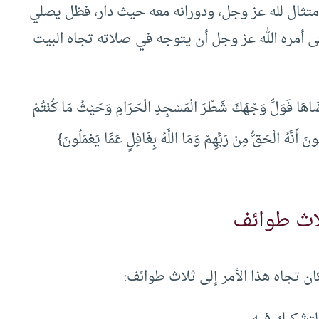
 امتثال لله عز وجل، ودورانه معه حيث دار، فظل يصلي
ى أمره الله عز وجل أن يتوجه في صلاته تجاه البيت
َرْضَاهَا فَوَلِّ وَجْهَكَ شَطْرَ الْمَسْجِدِ الْحَرَامِ وَحَيْثُ مَا كُنْتُمْ
ونَ أَنَّهُ الْحَق
ُّ مِنْ رَبِّهِمْ وَمَا اللَّهُ بِغَافِلٍ عَمَّا يَعْمَلُونَ
}
لاث طوائف
ن تجاه هذا الأمر إلى ثلاث طوائف:
لتشكيك فيه.