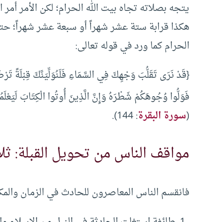
يتجه بصلاته تجاه بيت الله الحرام؛ لكن الأمر أمر
هكذا قرابة ستة عشر شهراً أو سبعة عشر شهراً؛ حت
الحرام كما ورد في قوله تعالى:
{قَدْ نَرَى تَقَلُّبَ وَجْهِكَ فِي السَّمَاءِ فَلَنُوَلِّيَنَّكَ قِبْلَةً ت
فَوَلُّوا وُجُوهَكُمْ شَطْرَهُ وَإِنَّ الَّذِينَ أُوتُوا الْكِتَابَ لَيَعْلَمُ
(
سورة البقرة
: 144).
مواقف الناس من تحويل القبلة: ث
فانقسم الناس المعاصرون للحادث في الزمان والمكا
طائفة استغلت الحادثة في النيل من الإسلام وا