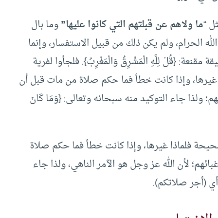
ل “
ما ولاهم عن قبلتهم التي كانوا عليها”
وما بال
ه الحرام، ولم يكن ذلك من قبيل الاستفسار، وإنما
 {قُلْ لِلَّهِ الْمَشْرِقُ وَالْمَغْرِبُ}. فلجأوا لفرية
ا غيرها، وإذا كانت خطأ فما حكم صلاة من مات قبل أن
 ولذا جاء التوكيد منه سبحانه وتعالى: {وَمَا كَانَ
 صحيحة فلماذا غيرها، وإذا كانت خطأ فما حكم صلاة
ئهم؛ لأن الله عز وجل هو الآمر الناهي، ولذا جاء
م} أي (أجر صلاتكم).