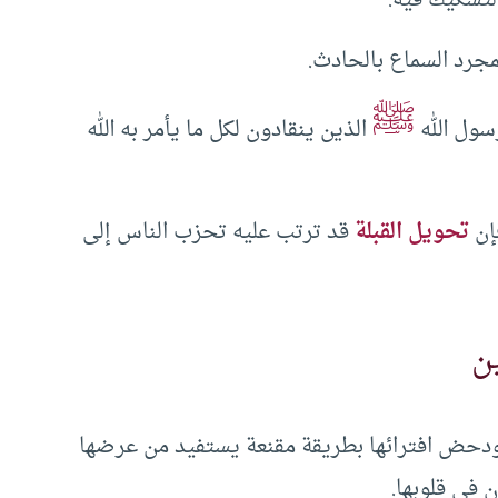
مجرد السماع بالحادث.
ﷺ
رسول الله
الذين ينقادون لكل ما يأمر به الله
تحويل القبلة
قد ترتب عليه تحزب الناس إلى
ن
 ودحض افترائها بطريقة مقنعة يستفيد من عرضها
ن في قلوبها.