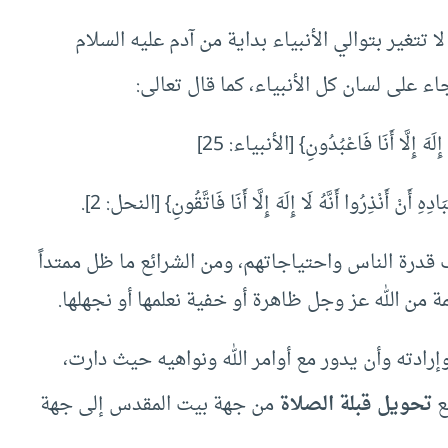
 تتغير بتوالي الأنبياء بداية من آدم عليه السلام
 جاء على لسان كل الأنبياء، كما قال تعالى:
ِلَهَ إِلَّا أَنَا فَاعْبُدُونِ} [الأنبياء: 25]
ِ أَنْ أَنْذِرُوا أَنَّهُ لَا إِلَهَ إِلَّا أَنَا فَاتَّقُونِ} [النحل: 2].
درة الناس واحتياجاتهم، ومن الشرائع ما ظل ممتداً
ة من الله عز وجل ظاهرة أو خفية نعلمها أو نجهلها.
رادته وأن يدور مع أوامر الله ونواهيه حيث دارت،
ع
تحويل قبلة الصلاة
من جهة بيت المقدس إلى جهة