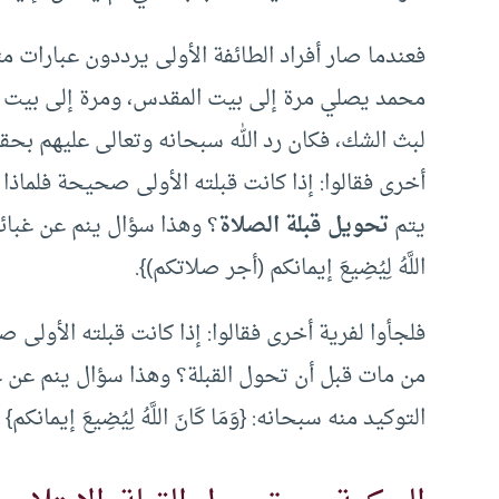
فعندما صار أفراد الطائفة الأولى يرددون عبارات مث
محمد يصلي مرة إلى بيت المقدس، ومرة إلى بيت الل
لبث الشك، فكان رد الله سبحانه وتعالى عليهم بحقيقة مقنعة:
أخرى فقالوا: إذا كانت قبلته الأولى صحيحة فلماذ
يتم
تحويل قبلة الصلاة
؟ وهذا سؤال ينم عن غبائهم؛
اللَّهُ لِيُضِيعَ إيمانكم (أجر صلاتكم)}.
فلجأوا لفرية أخرى فقالوا: إذا كانت قبلته الأولى
من مات قبل أن تحول القبلة؟ وهذا سؤال ينم عن غبا
التوكيد منه سبحانه: {وَمَا كَانَ اللَّهُ لِيُضِيعَ إيمانك