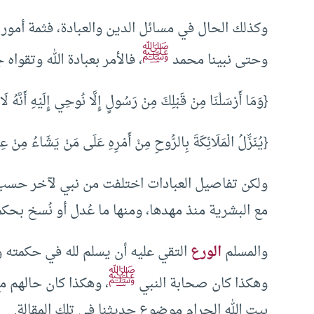
وكذلك الحال في مسائل الدين والعبادة، فثمة أمور لا
ﷺ
وحتى نبينا محمد
، فالأمر بعبادة الله وتقواه
{وَمَا أَرْسَلْنَا مِنْ قَبْلِكَ مِنْ رَسُولٍ إِلَّا نُوحِي إِلَيْهِ أَنَّهُ لَا إ
{يُنَزِّلُ الْمَلَائِكَةَ بِالرُّوحِ مِنْ أَمْرِهِ عَلَى مَنْ يَشَاءُ مِنْ عِبَادِه
ولكن تفاصيل العبادات اختلفت من نبي لآخر حسب ق
مع البشرية منذ مهدها، ومنها ما عُدل أو نُسخ بحكم
والمسلم
الورع
التقي عليه أن يسلم لله في حكمته وإ
ﷺ
وهكذا كان صحابة النبي
، وهكذا كان حالهم م
بيت الله الحرام موضوع حديثنا في تلك المقالة.