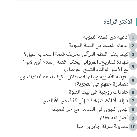
الأكثر قراءة
أدعية من السنة النبوية
1
الدعاء للميت من السنة النبوية
2
كيف ينفي النظم القرآني تحريف قصة أصحاب الفيل؟
3
شهادة للتاريخ.. المرواني يحكي قصة “إسلام أون لاين”
4
مع الأمير الوالد والشيخ القرضاوي
التربية الأسرية وبناء الاستقلال .. كيف ندعم أبناءنا دون
5
مصادرة حقهم في التجربة؟
خلافات زوجية في بيت النبوة
6
لَا إِلَهَ إِلَّا أَنْتَ سُبْحَانَكَ إِنِّي كُنْتُ مِنَ الظَّالِمِينَ
7
الهدي النبوي في التعامل مع حر الصيف
8
فضل الاستغفار
9
محاولة سرقة جابر بن حيان
10