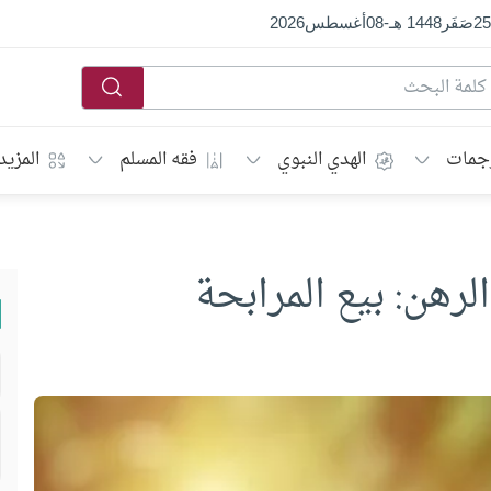
25
صَفَر
1448 هـ
-
08
أغسطس
2026
جمات
الهدي النبوي
فقه المسلم
المزيد
رهن: بيع المرابحة