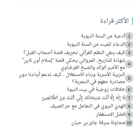
الأكثر قراءة
أدعية من السنة النبوية
1
الدعاء للميت من السنة النبوية
2
كيف ينفي النظم القرآني تحريف قصة أصحاب الفيل؟
3
شهادة للتاريخ.. المرواني يحكي قصة “إسلام أون لاين”
4
مع الأمير الوالد والشيخ القرضاوي
التربية الأسرية وبناء الاستقلال .. كيف ندعم أبناءنا دون
5
مصادرة حقهم في التجربة؟
خلافات زوجية في بيت النبوة
6
لَا إِلَهَ إِلَّا أَنْتَ سُبْحَانَكَ إِنِّي كُنْتُ مِنَ الظَّالِمِينَ
7
الهدي النبوي في التعامل مع حر الصيف
8
فضل الاستغفار
9
محاولة سرقة جابر بن حيان
10