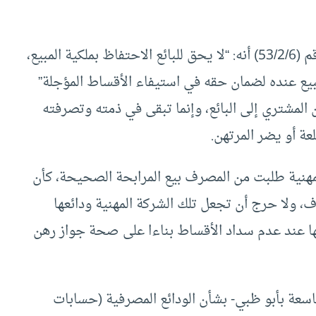
وبهذا القول أخذ مجمع الفقه الإسلامي في قراره رقم (53/2/6) أنه: “لا يحق للبائع الاحتفاظ بملكية المبيع،
بيع عنده لضمان حقه في استيفاء الأقساط المؤجلة”
 المشتري إلى البائع، وإنما تبقى في ذمته وتصرفته
ة أو يضر المرتهن.
لمهنية طلبت من المصرف بيع المرابحة الصحيحة، كأن
 ولا حرج أن تجعل تلك الشركة المهنية ودائعها
ا عند عدم سداد الأقساط بناءا على صحة جواز رهن
اسعة بأبو ظبي- بشأن الودائع المصرفية (حسابات