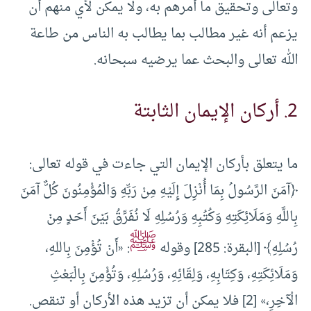
وتعالى وتحقيق ما أمرهم به، ولا يمكن لأي منهم أن
يزعم أنه غير مطالب بما يطالب به الناس من طاعة
الله تعالى والبحث عما يرضيه سبحانه.
2. أركان الإيمان الثابتة
ما يتعلق بأركان الإيمان التي جاءت في قوله تعالى:
﴿آمَنَ الرَّسُولُ بِمَا أُنْزِلَ إِلَيْهِ مِنْ رَبِّهِ وَالْمُؤْمِنُونَ كُلٌّ آمَنَ
بِاللَّهِ وَمَلَائِكَتِهِ وَكُتُبِهِ وَرُسُلِهِ لَا نُفَرِّقُ بَيْنَ أَحَدٍ مِنْ
ﷺ
رُسُلِهِ﴾ [البقرة: 285] وقوله
: «أَنْ ‌تُؤْمِنَ ‌بِاللهِ،
‌وَمَلَائِكَتِهِ، وَكِتَابِهِ، وَلِقَائِهِ، وَرُسُلِهِ، وَتُؤْمِنَ بِالْبَعْثِ
الْآخِرِ،» [2] فلا يمكن أن تزيد هذه الأركان أو تنقص.