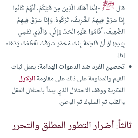
ﷺ
قال
: «إِنَّمَا أَهْلَكَ الَّذِينَ مِنْ قَبْلِكُمْ، أَنَّهُمْ كَانُوا
إِذَا سَرَقَ فِيهِمُ الشَّرِيفُ، تَرَكُوهُ. وَإِذَا سَرَقَ فِيهِمُ
الضَّعِيفُ، أَقَامُوا عَلَيْهِ الْحَدَّ. وَإِنِّي، وَالَّذِي نَفْسِي
بِيَدِهِ! لَوْ أَنَّ فَاطِمَةَ بِنْتَ ‌مُحَمَّدٍ ‌سَرَقَتْ لَقَطَعْتُ يَدَهَا»
[6].
تحصين الفرد ضد الدعوات الهدامة:
يعمل ثبات
القيم والمداومة على ذلك على مقاومة
الزلازل
الفكرية ووقف الاحتلال الذي يبدأ باحتلال العقل
والقلب ثم السلوك ثم الوطن.
ثالثاً: أضرار التطور المطلق والتحرر