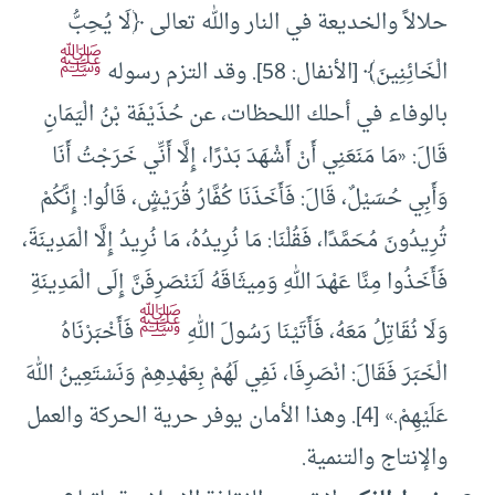
حلالاً والخديعة في النار والله تعالى ﴿لَا يُحِبُّ
ﷺ
الْخَائِنِينَ﴾ [الأنفال: 58]. وقد التزم رسوله
بالوفاء في أحلك اللحظات، عن حُذَيْفَة بْنُ الْيَمَانِ
قَالَ: «مَا مَنَعَنِي أَنْ أَشْهَدَ بَدْرًا، إِلَّا أَنِّي خَرَجْتُ أَنَا
وَأَبِي حُسَيْلٌ، قَالَ: فَأَخَذَنَا كُفَّارُ قُرَيْشٍ، قَالُوا: إِنَّكُمْ
تُرِيدُونَ مُحَمَّدًا، فَقُلْنَا: مَا نُرِيدُهُ، مَا نُرِيدُ إِلَّا الْمَدِينَةَ،
فَأَخَذُوا مِنَّا عَهْدَ اللهِ وَمِيثَاقَهُ لَنَنْصَرِفَنَّ إِلَى الْمَدِينَةِ
ﷺ
وَلَا نُقَاتِلُ مَعَهُ، فَأَتَيْنَا رَسُولَ اللهِ
فَأَخْبَرْنَاهُ
الْخَبَرَ فَقَالَ: انْصَرِفَا، ‌نَفِي ‌لَهُمْ ‌بِعَهْدِهِمْ وَنَسْتَعِينُ اللهَ
عَلَيْهِمْ.» [4]. وهذا الأمان يوفر حرية الحركة والعمل
والإنتاج والتنمية.