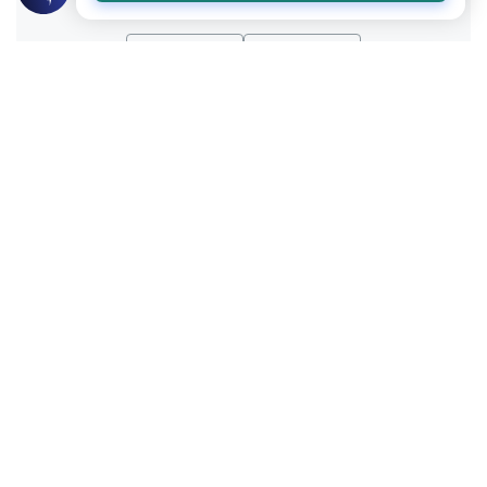
نعم
لا
عن الكاتب
محمد عطية
لديه 145 مقالة
أكاديمي وكاتب صحفي ومعد برامج إذاعية وتلفزيونية
بعض أعماله
وكان الإنسان عجولاً
(ونكتب ما قدموا وآثارهم): فلسفة الأعمال وأثرها في الإسلام
والكون