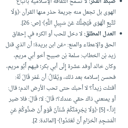
ضبط الفكر:
لا تسمح الثقافة الإسلامية باتباع
الهوى بل تجعل منه جريمة حذر منها القرآن ﴿وَلَا
تَتَّبِعِ الْهَوَى فَيُضِلَّكَ عَنْ سَبِيلِ اللَّهِ﴾ [ص: 26].
العدل المطلق:
لا دخل للحب أو الكره في إحقاق
الحق والإعطاء والمنع: «عَن ابن بريدة؛ أن الذي قتل
زيد بْن الخطاب: سلمة بْن صبيح أخو أبي مريم،
وكان خالد أوفد عشرة إِلَى أبي بكر؛ فيهم أَبُو مريم،
فحسن إسلامه بعد ذلك، ويُقَالُ: أن عُمَر قَالَ لَهُ:
أقتلت زيداً؟ لا أحبك حتى ‌تحب ‌الأرض ‌الدم؛ قال:
أو يمنعني ذاك حقي عندك؟؛ قَالَ: لا؛ قَالَ: فلا ضير
إذاً.» [5] ﴿وَلَا يَجْرِمَنَّكُمْ شَنَآنُ قَوْمٍ أَنْ صَدُّوكُمْ عَنِ
الْمَسْجِدِ الْحَرَامِ أَنْ تَعْتَدُوا﴾ [المائدة: 2].