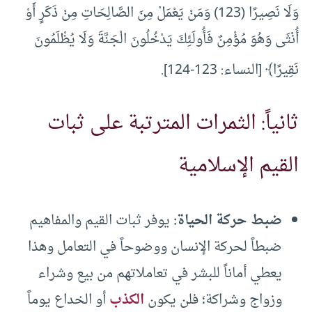
وَلَا نَصِيرًا (123) وَمَنْ يَعْمَلْ مِنَ الصَّالِحَاتِ مِنْ ذَكَرٍ أَوْ
أُنْثَى وَهُوَ مُؤْمِنٌ فَأُولَئِكَ يَدْخُلُونَ الْجَنَّةَ وَلَا يُظْلَمُونَ
نَ
قِيرًا﴾ [النساء: 123-124].
ثانياً: الثمرات المترتبة على ثبات
القيم الإسلامية
ضبط حركة الحياة:
يوفر ثبات القيم والمفاهيم
ضبطاً لحركة الإنسان ووضوحاً في التعامل وهذا
يعطي أماناً للبشر في تعاملاتهم من بيع وشراء
وزواج وشراكة؛ فلن يكون
الكذب
أو الخداع يوماً