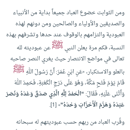
ومن الثوابت خضوع العباد جميعاً بداية من الأنبياء
والصديقين والأولياء والصالحين ومن دونهم لهذه
العبودية والتزامهم بالوقوف عند حدها وتشرفهم بهذه
ﷺ
النسبة، فكم مرة يعلن النبي
عن عبوديته لله
تعالى في مواضع الانتصار حيث يغري النصر صاحبه
ﷺ
بالعلو والاستكبار، «عَنِ ابْنِ عُمَرَ: أَنَّ رَسُولَ اللهِ
قَامَ يَوْمَ فَتْحِ مَكَّةَ، وَهُوَ عَلَى دَرَجِ الْكَعْبَةِ، فَحَمِدَ اللهَ
وَأَثْنَى عَلَيْهِ، فَقَالَ:
“الْحَمْدُ لِلَّهِ الَّذِي صَدَقَ وَعْدَهُ ‌وَنَصَرَ
‌عَبْدَهُ وَهَزَمَ الْأَحْزَابَ وَحْدَهُ”
» [1].
وقُرب العباد من ربهم حسب عبوديتهم له سبحانه