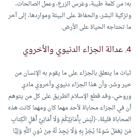
به؛ من كلمة طيبة، وغرس الزرع، وعمل الصالحات،
وتزكية البشر، والحفاظ على البيئة ومواردها، إلى آخر
ما تحتاجه الحياة على الأرض.
4. عدالة الجزاء الدنيوي والأخروي
ثبات ما يتعلق بالجزاء على ما يقوم به الإنسان من
خير وشر، وأن هذا الجزاء دنيوي وأخروي مادي
وروحي، وقد قطع الإسلام الطريق على كل من يتوهم
أن في الجزاء محاباة لأحد مهما كان ومهما كانت هذه
المحاباة قليلة، ﴿لَيْسَ بِأَمَانِيِّكُمْ وَلَا أَمَانِيِّ أَهْلِ الْكِتابِ
مَنْ يَعْمَلْ سُوءًا يُجْزَ بِهِ وَلَا يَجِدْ لَهُ مِنْ دُونِ اللَّهِ وَلِيًّا