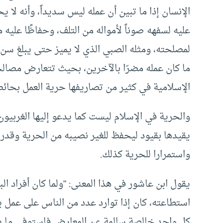
الإنسان إذا ما تبين أن عمله ليس سديداً، وأنه لا
عليه لسفهه صوناً لأمواله من التلف، وحفاظًا عليه 
لمصلحته، ومثله الصبي الذي لا يميز حتى يبلغ سن ا
ما كان عمله مضرّا بالآخرين، بحيث تتعارض مصال
الإسلامية في كثير من تصاريفها حرية العمل بحائط
والحرية في الإسلام ليست كما يدعو إليها الغربي
يقيدها بقيود ليحفظ للغير نصيبه من الحرية وقدره
واستمرارا للحرية كذلك.
يقول ابن عاشور في هذا المعنى: “ولما كان أفراد ا
استطاعته، كان إذا توارد عدد من الناس على عمل 
كل واحد خالصة سالمة عن المعارض فاستوفى ما يري