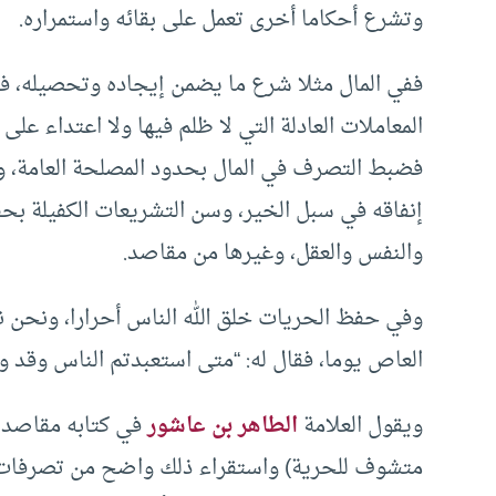
وتشرع أحكاما أخرى تعمل على بقائه واستمراره.
ففي المال مثلا شرع ما يضمن إيجاده وتحصيله، 
المعاملات العادلة التي لا ظلم فيها ولا اعتداء ع
فضبط التصرف في المال بحدود المصلحة العامة، وم
إنفاقه في سبل الخير، وسن التشريعات الكفيلة بحف
والنفس والعقل، وغيرها من مقاصد.
وفي حفظ الحريات خلق الله الناس أحرارا، ونحن ن
العاص يوما، فقال له: “متى استعبدتم الناس وقد ولد
ويقول العلامة
الطاهر بن عاشور
في كتابه مقاصد ال
متشوف للحرية) واستقراء ذلك واضح من تصرفات ا