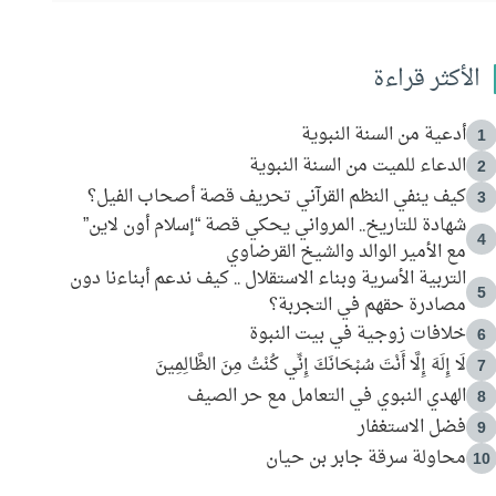
الأكثر قراءة
أدعية من السنة النبوية
1
الدعاء للميت من السنة النبوية
2
كيف ينفي النظم القرآني تحريف قصة أصحاب الفيل؟
3
شهادة للتاريخ.. المرواني يحكي قصة “إسلام أون لاين”
4
مع الأمير الوالد والشيخ القرضاوي
التربية الأسرية وبناء الاستقلال .. كيف ندعم أبناءنا دون
5
مصادرة حقهم في التجربة؟
خلافات زوجية في بيت النبوة
6
لَا إِلَهَ إِلَّا أَنْتَ سُبْحَانَكَ إِنِّي كُنْتُ مِنَ الظَّالِمِينَ
7
الهدي النبوي في التعامل مع حر الصيف
8
فضل الاستغفار
9
محاولة سرقة جابر بن حيان
10