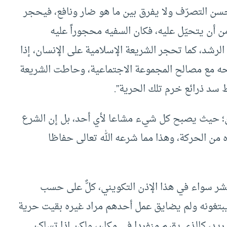
 يحسن التصرّف ولا يفرق بين ما هو ضار ونافع، فيحجر
من أن يتحيّل عليه، فكان السفيه محجوراً عليه
لرشد، كما تحجر الشريعة الإسلامية على الإنسان، إذا
حه مع مصالح المجموعة الاجتماعية، وحاطت الشريعة
 سد ذرائع خرم تلك الحرية”.
ون؛ حيث يصبح كل شيء مشاعا لأي أحد، بل إن الشرع
 من الحركة، وهذا مما شرعه الله تعالى حفاظا
لبشر سواء في هذا الإذن التكويني، كلٌّ على حسب
يبتغونه ولم يضايق عمل أحدهم مراد غيره بقيت حرية
د، كالذي يقيم منفردا في مكان، ولكن إذا تساكن