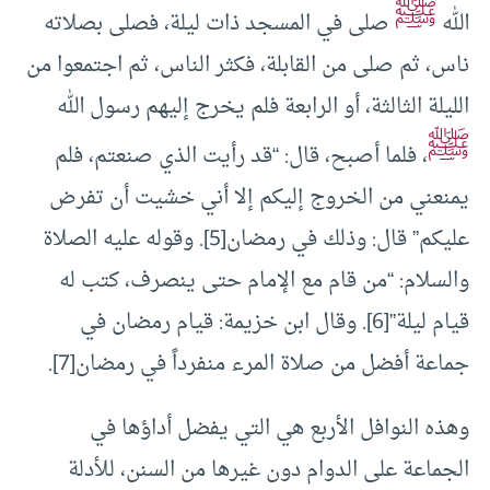
ﷺ
الله
صلى في المسجد ذات ليلة، فصلى بصلاته
ناس، ثم صلى من القابلة، فكثر الناس، ثم اجتمعوا من
الليلة الثالثة، أو الرابعة فلم يخرج إليهم رسول الله
ﷺ
، فلما أصبح، قال: “قد رأيت الذي صنعتم، فلم
يمنعني من الخروج إليكم إلا أني خشيت أن تفرض
عليكم” قال: وذلك في رمضان[5]. وقوله عليه الصلاة
والسلام: “من قام مع الإمام حتى ينصرف، كتب له
قيام ليلة”[6]. وقال ابن خزيمة: قيام رمضان في
جماعة أفضل من صلاة المرء منفرداً في رمضان[7].
وهذه النوافل الأربع هي التي يفضل أداؤها في
الجماعة على الدوام دون غيرها من السنن، للأدلة