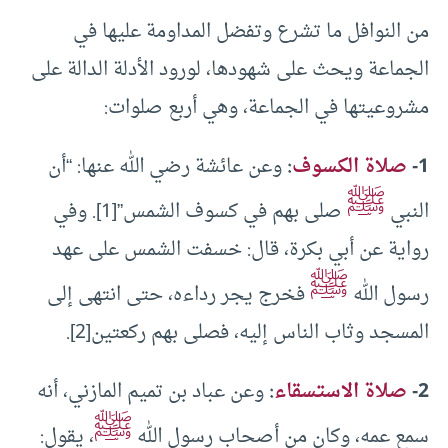
من النوافل ما تشرع وتفضل المداومة عليها في
الجماعة ويحث على شهودها، لورود الأدلة الدالة على
مشروعيتها في الجماعة، وهي أربع صلوات:
1-
صلاة الكسوف
:
وعن عائشة رضي الله عنها: “أن
ﷺ
النبي
صلى بهم في كسوف الشمس”[1]. وفي
رواية عن أبي بكرة، قال: خسفت الشمس على عهد
ﷺ
رسول الله
فخرج يجر رداءه، حتى انتهى إلى
المسجد وثاب الناس إليه، فصلى بهم ركعتين[2].
2-
صلاة الاستسقاء
:
وعن عباد بن تميم المازني، أنه
ﷺ
سمع عمه، وكان من أصحاب رسول الله
، يقول: