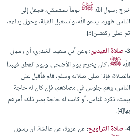
ﷺ
خرج رسول الله
يوماً يستسقي، فجعل إلى
الناس ظهره، يدعو الله، واستقبل القبلة، وحول رداءه،
ثم صلى ركعتين[3].
3-
صلاة العيدين
:
وعن أبي سعيد الخدري، أن رسول
ﷺ
الله
، كان يخرج يوم الأضحى، ويوم الفطر، فيبدأ
بالصلاة، فإذا صلى صلاته وسلم، قام فأقبل على
الناس، وهم جلوس في مصلاهم، فإن كان له حاجة
ببعث، ذكره للناس، أو كانت له حاجة بغير ذلك، أمرهم
بها[4].
4-
صلاة التراويح
:
عن عروة، عن عائشة، أن رسول