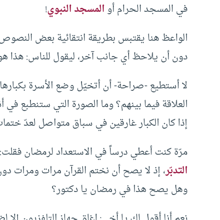
في المسجد الحرام أو
المسجد النبوي
!
الواعظ هنا يقتبس بطريقة انتقائية بعض النصوص، ث
دون أن يلاحظ أي جانب آخر، ليقول للناس: هذا هو 
لا أستطيع -صراحة- أن أتخيّل وضع الأسرة بكباره
العلاقة فيما بينهم؟ وما الصورة التي ستنطبع في
إذا كان الكبار غارقين في سباق متواصل لعدّ ختمات
مرّة كنت أعطي درساً في الاستعداد لرمضان فقلت: 
التدبّر
، إذ لا يصح أن نختم القرآن مرات ومرات دون
وهل يصح هذا في رمضان يا دكتور؟
نعم أنا أقول لك يا أخي: اغلق جهاز التلفزيون إلا ل