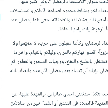
حت عنوان “الاستعداد لرمضان”، وفي كثير منها
ستعداد آخر بنشاط محموم لصناعة الأفلام والمسلسلات
 أمعن ذاك بتشدّداته وانغلاقاته، حتى غدا رمضان عند
للرهبنة والصوامع المغلقة.
د لرمضان، وكأننا مقبلون على حرب، لا تضيّعوا ولا
مزوراً- اقضوا نهاركم بالقرآن، وليلكم بالقيام، وآخر ما
نشغلن بالطبخ والنفخ، ووجبات السحور والفطور! ثم
ان فإياك أن تنساه بعد رمضان، لأن هذه والعياذ بالله
جد، هكذا حدثتني إحدى طالباتي -والعهدة عليها- عن
مدينة فالصلاة في الفندق أو الشقة خير من صلاتكنّ