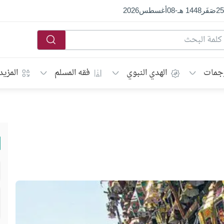
25
صَفَر
1448 هـ
-
08
أغسطس
2026
جمات
الهدي النبوي
فقه المسلم
المزيد