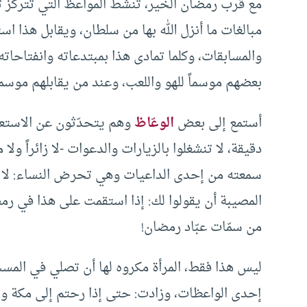
مع قرب رمضان الخير، تنشط المواعظ التي تتركز ت
مبالغات ما أنزل الله بها من سلطان، ويقابل هذا ا
والمسابقات، وكلما تمادى هذا بمبتدعاته وانفتاحاته
بعضهم موسماً للهو واللعب، وعند من يقابلهم موسماً 
أستمع إلى بعض
الوعّاظ
وهم يتحدّثون عن الاستعدا
دقيقة، لا تنشغلوا بالزيارات والدعوات -لا زائراً ولا 
سمعته من إحدى الداعيات وهي تحرض النساء: لا ت
المصيبة أن يقولوا لك: إذا استقمت على هذا في رمض
من سمّات عبّاد رمضان!
ليس هذا فقط، المرأة مكروه لها أن تصلي في المس
إحدى الواعظات، وزادت: حتى إذا رحتم إلى مكة وال