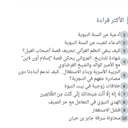
الأكثر قراءة
أدعية من السنة النبوية
1
الدعاء للميت من السنة النبوية
2
كيف ينفي النظم القرآني تحريف قصة أصحاب الفيل؟
3
شهادة للتاريخ.. المرواني يحكي قصة “إسلام أون لاين”
4
مع الأمير الوالد والشيخ القرضاوي
التربية الأسرية وبناء الاستقلال .. كيف ندعم أبناءنا دون
5
مصادرة حقهم في التجربة؟
خلافات زوجية في بيت النبوة
6
لَا إِلَهَ إِلَّا أَنْتَ سُبْحَانَكَ إِنِّي كُنْتُ مِنَ الظَّالِمِينَ
7
الهدي النبوي في التعامل مع حر الصيف
8
فضل الاستغفار
9
محاولة سرقة جابر بن حيان
10