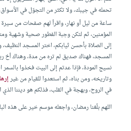
تحمله في جيبك، ولا تكثر من التجوّل في الأسواق،
ساعة من ليل أو نهار، واقرأ لهم صفحات من سيرة ال
المؤمنين، ثم لتكن وجبة الفطور صحية وشهية ومتن
إلى الصلاة بأحسن ثيابكم، اختر المسجد النظيف،
المسجد، فهناك صديق لم تره من مدة، وهناك أخ رب
نسيج المودة، فإذا عدتم إلى البيت فخذوا بالسمر ا
وتاريخه، ومن بناه، ثم استعدوا للقيام من غير
إرها
في الروح، وبهجة في القلب، فذلكم هو ديننا الذي ارت
اللهم بلّغنا رمضان، واجعله موسم خير على هذه البلا