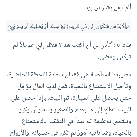
ألم يقل بشار بن برد:
ولابُدَّ من شَكْوَى إِلى ذي مُروءَةٍ يُوَاسِيكَ أَوْ يُسْلِيكَ أو يَتَوَجَّع
قلت له: أتأذن لي أن أكتب هذا؟ فنظر إليّ طويلاً ثم
تركني ومضى.
مصيبتنا المتأصلة هي فقدان سعادة اللحظة الحاضرة،
وتأجيل الاستمتاع بالحياة، فمن لديه المال يؤجل
حتى يحصل على السيارة، ثم البيت. وإذا حصل على
البيت، تطلع إلى ما بعده. والصغير يتنظر أن يكبر
ويلتحق بوظيفة ثم يبدأ في التفكير بالاستمتاع
بالحياة، وقد تأتيه أمورٌ لم تكن في حسبانه. والأزواج