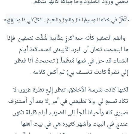
تحمي ورود الخدود وحاجباها كأنها تتكلم.
قد حلَّ في خدّها الوسيمْ النارُ والنورُ والنعيمْ .. الكلّ ُفي ذا وذا مُقيم!
والفم الصغير كأنه حبة ُكرزٍ عِنَّابية شُقَّت نصفين. فإذا
ما ابتسمت تخال أن البرد الأبيض المتساقط أيام
الشتاء قد حل في فمها مُنظّماً..( تنحنحتُ أنا فنظر
إلي نظرةً كادت تخسف بي) ثم أكمل كلامه..
لكنها كانت شرسة الأخلاق، تنظر إليَّ نظرة غرور، لا
تكاد تسمع لي. ولا تطيعني في أمر إلا بعد أن أستنزف
صبري كله وأحيانا ألجأ إلى الضرب. أيام قليلة تكون
عندي في البيت وأشهر كثيرة هي في بيت أهلها