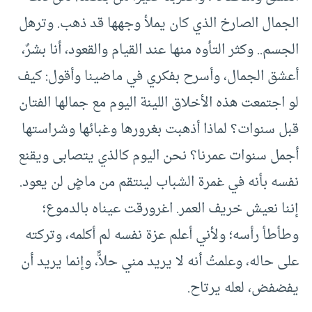
الجمال الصارخ الذي كان يملأ وجهها قد ذهب. وترهل
الجسم.. وكثر التأوه منها عند القيام والقعود، أنا بشرٌ،
أعشق الجمال، وأسرح بفكري في ماضينا وأقول: كيف
لو اجتمعت هذه الأخلاق اللينة اليوم مع جمالها الفتان
قبل سنوات؟ لماذا أذهبت بغرورها وغبائها وشراستها
أجمل سنوات عمرنا؟ نحن اليوم كالذي يتصابى ويقنع
نفسه بأنه في غمرة الشباب لينتقم من ماضٍ لن يعود.
إننا نعيش خريف العمر. اغرورقت عيناه بالدموع؛
وطأطأ رأسه؛ ولأني أعلم عزة نفسه لم أكلمه، وتركته
على حاله، وعلمتُ أنه لا يريد مني حلاًّ، وإنما يريد أن
يفضفض، لعله يرتاح.