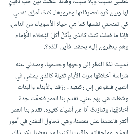
غضبى بسبب وبلا سبب، وهكذا عشت بين حُبٍّ دفينٍ
لها وبين كُرهٍ لتصرفاتها وغرورها.. كنتُ أمزّق نفسي
كي تمنحني نفسها كما هي حياة الأسوياء من الناس.
فإذا ما فعلتْ كنتُ كالذي يأكلُ أكلَ البُخلاء اللُّؤماء
وهم ينظرون إليه بحقد.. فأين اللذة؟.
نسيت لذة النظر إلى وجهها وجسمها، وصدني عنه
شراسة أخلاقها.مرت الأيام ثقيلة كالذي يمشي في
الطين فيغوص إلى ركبتيه.. رزقنا بالأبناء والبنات
وشغلت هي بهم عني. تقدم بنا العمر فخفّت حِدة
أخلاقِها، وتنازلتُ أنا عن أشياء كثيرة. تقدم بنا العمر
أكثر فاعتدنا على بعضنا، وهي تحاول التفنن في أمور
العشق وملحقاته، واقتربنا كثيرا من بعضنا. لكن ذلك