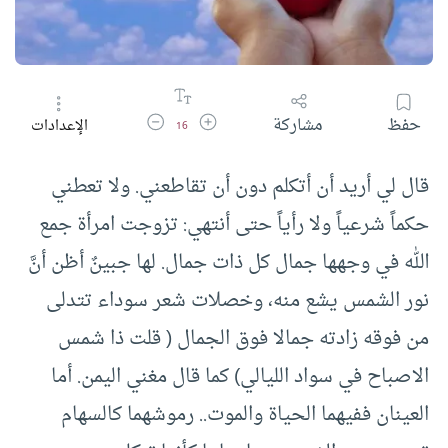
زيادة حجم الخط
تقليل حجم الخط
حفظ
مشاركة
الإعدادات
16
قال لي أريد أن أتكلم دون أن تقاطعني. ولا تعطني
حكماً شرعياً ولا رأياً حتى أنتهي: تزوجت امرأة جمع
الله في وجهها جمال كل ذات جمال. لها جبينٌ أظن أنَّ
نور الشمس يشع منه، وخصلات شعر سوداء تتدلى
من فوقه زادته جمالا فوق الجمال ( قلت ذا شمس
الاصباح في سواد الليالي) كما قال مغني اليمن. أما
العينان ففيهما الحياة والموت.. رموشهما كالسهام