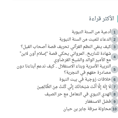
الأكثر قراءة
أدعية من السنة النبوية
1
الدعاء للميت من السنة النبوية
2
كيف ينفي النظم القرآني تحريف قصة أصحاب الفيل؟
3
شهادة للتاريخ.. المرواني يحكي قصة “إسلام أون لاين”
4
مع الأمير الوالد والشيخ القرضاوي
التربية الأسرية وبناء الاستقلال .. كيف ندعم أبناءنا دون
5
مصادرة حقهم في التجربة؟
خلافات زوجية في بيت النبوة
6
لَا إِلَهَ إِلَّا أَنْتَ سُبْحَانَكَ إِنِّي كُنْتُ مِنَ الظَّالِمِينَ
7
الهدي النبوي في التعامل مع حر الصيف
8
فضل الاستغفار
9
محاولة سرقة جابر بن حيان
10