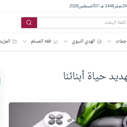
24
صَفَر
1448 هـ
-
07
أغسطس
2026
جمات
الهدي النبوي
فقه المسلم
المزيد
يد حياة أبنائنا