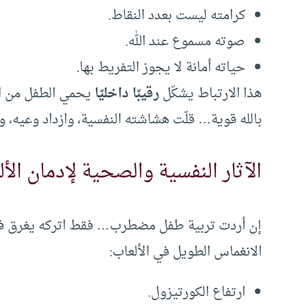
كرامته ليست بعدد النقاط.
صوته مسموع عند الله.
حياته أمانة لا يجوز التفريط بها.
هذا الارتباط يشكّل
رقيبًا داخليًا
يحمي الطفل من ال
بالله قوية… قلّت هشاشته النفسية، وازداد وعيه، 
الآثار النفسية والصحية لإدمان الأ
إن أردت تربية طفل مضطرب… فقط اتركه يغرق في ال
الانغماس الطويل في الألعاب:
ارتفاع الكورتيزول.