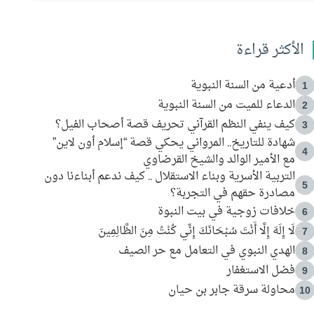
الأكثر قراءة
أدعية من السنة النبوية
1
الدعاء للميت من السنة النبوية
2
كيف ينفي النظم القرآني تحريف قصة أصحاب الفيل؟
3
شهادة للتاريخ.. المرواني يحكي قصة “إسلام أون لاين”
4
مع الأمير الوالد والشيخ القرضاوي
التربية الأسرية وبناء الاستقلال .. كيف ندعم أبناءنا دون
5
مصادرة حقهم في التجربة؟
خلافات زوجية في بيت النبوة
6
لَا إِلَهَ إِلَّا أَنْتَ سُبْحَانَكَ إِنِّي كُنْتُ مِنَ الظَّالِمِينَ
7
الهدي النبوي في التعامل مع حر الصيف
8
فضل الاستغفار
9
محاولة سرقة جابر بن حيان
10