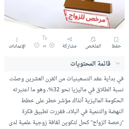
زيادة حجم الخط
تقليل حجم الخط
حفظ
الملخص
مشاركة
الإعدادات
16
قائمة المحتويات
في بداية عقد التسعينيات من القرن العشرين وصلت
نسبة الطلاق في ماليزيا نحو 32%، وهو ما اعتبرته
الحكومة الماليزية آنذاك مؤشر خطر على خطط
النهضة والتنمية في البلاد، فقررت تطبيق فكرة
“رخصة الزواج” كحل لتكوين ثقافة زوجية علمية لدى