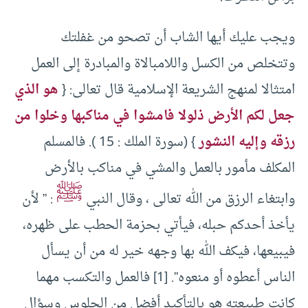
ويجب عليك أيها الشاب أن تصحو من غفلتك
وتتخلص من الكسل واللامبالاة والمبادرة إلى العمل
امتثالا لمنهج الشريعة الإسلامية قال تعالى: {
هو الذي
جعل لكم الأرض ذلولا فامشوا في مناكبها وخلوا من
رزقه وإليه النشور
} (سورة الملك : 15 ). فالمسلم
المكلف مأمور بالعمل والمشي في مناكب بالأرض
ﷺ
وابتغاء الرزق من الله تعالى ، وقال النبي
: ” لأن
يأخذ أحدكم حبله، فيأتي بحزمة الحطب على ظهره،
فيبيعها، فيكف الله بها وجهه خير له من أن يسأل
الناس أعطوه أو منعوه”. [1] فالعمل والتكسب مهما
كانت طبيعته هو بالتأكيد أفضل من الجلوس وسؤال