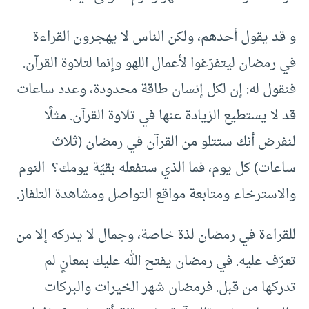
و قد يقول أحدهم، ولكن الناس لا يهجرون القراءة
في رمضان ليتفرّغوا لأعمال اللهو وإنما لتلاوة القرآن.
فنقول له: إن لكل إنسان طاقة محدودة، وعدد ساعات
قد لا يستطيع الزيادة عنها في تلاوة القرآن. مثلًا
لنفرض أنك ستتلو من القرآن في رمضان (ثلاث
ساعات) كل يوم، فما الذي ستفعله بقيّة يومك؟ النوم
والاسترخاء ومتابعة مواقع التواصل ومشاهدة التلفاز.
للقراءة في رمضان لذة خاصة، وجمال لا يدركه إلا من
تعرّف عليه. في رمضان يفتح الله عليك بمعانٍ لم
تدركها من قبل. فرمضان شهر الخيرات والبركات