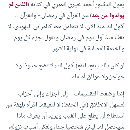
يقول الدكتور أحمد خيري العمري في كتابه (
الذين لم
يولدوا من بعد
) عن القرآن في رمضان:« والقرآن…
أقول لك منذ الآن، لا تتعامل معه كالمرابي اليهودي، لا
تقف منذ أول يوم في رمضان وتقول: جزء كل يوم،
والختمة المعتادة في نهاية الشهر.
لو كان ذلك ينفع، لنفع! أقول لك: لا تضع حدودًا ولا
حواجز ولا عوائق أمامك..
إنما وضعت التقسيمات – إلى أجزاء وإلى أحزاب –
لتسهل الانطلاق (في الحفظ) لا لتعيقه.. اقرأه بلهفة من
استطاع أن يطلع على الغيب ويريد أن يعرف ماذا
سيحصل له.. ليكن شخصيا جدا، ولتكن أسباب نزوله،