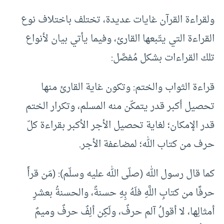
ولقراءة القرآن غايات عديدة، تختلف باختلاف نوع
القراءة التي يتّبعها القارئ، وفيما يأتي بيان لأنواع
تلك القراءات بشكل مُفصَّل:
قراءة الثواب والختم: وتكون غاية القارئ منها
تحصيل أكبر قدر يتمكّن منه المسلم، وتكرار الختم
قدر الإمكان؛ لغاية تحصيل الأجر الأكبر بقراءة كلّ
حرف من كتاب الله؛ لمضاعفة الأجر.
كما قال رسول الله (صلّى الله عليه وسلّم): (مَن قرأَ
حرفًا من كتابِ اللَّهِ فلَهُ بِهِ حسنةٌ، والحسنةُ بعشرِ
أمثالِها، لا أقولُ آلم حرفٌ، ولَكِن ألِفٌ حرفٌ وميمٌ