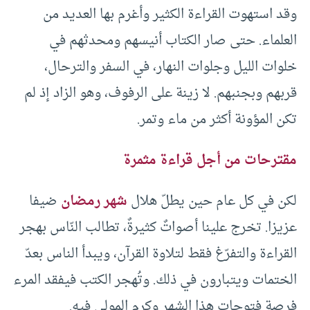
وقد استهوت القراءة الكثير وأغرم بها العديد من
العلماء. حتى صار الكتاب أنيسهم ومحدثهم في
خلوات الليل وجلوات النهار، في السفر والترحال،
قربهم وبجنبهم. لا زينة على الرفوف، وهو الزاد إذ لم
تكن المؤونة أكثر من ماء وتمر.
مقترحات من أجل قراءة مثمرة
لكن في كل عام حين يطلّ هلال
شهر رمضان
ضيفا
عزيزا. تخرج علينا أصواتٌ كثيرةٌ، تطالب النّاس بهجر
القراءة والتفرّغ فقط لتلاوة القرآن، ويبدأ الناس بعدّ
الختمات ويتبارون في ذلك. وتُهجر الكتب فيفقد المرء
فرصة فتوحات هذا الشهر وكرم المولى فيه.