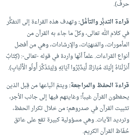
حرفٌ).
قراءة التدبُّر والتأمُّل:
وتهدف هذه القراءة إلى التفكُّر
في كلام الله تعالى، وكلّ ما جاء به القرآن من
المأمورات، والمَنهيّات، والإرشادات، وهي من أفضل
أنواع القراءات. علماً أنّها واردة في قوله -تعالى-: (كِتَابٌ
أَنزَلْنَاهُ إِلَيْكَ مُبَارَكٌ لِّيَدَّبَّرُوا آيَاتِهِ وَلِيَتَذَكَّرَ أُولُو الْأَلْبَابِ).
قراءة الحفظ والمراجعة:
ويتمّ اتّباعها من قِبل الذين
يحفظون القرآن غيباً؛ وغايتهم فيها إلى جانب الأجر،
تثبيت القرآن في صدروهم؛ من خلال تكرار الحفظ،
وترديد الآيات. وهي مسؤولية كبيرة تقع على عاتق
حُفّاظ القرآن الكريم.