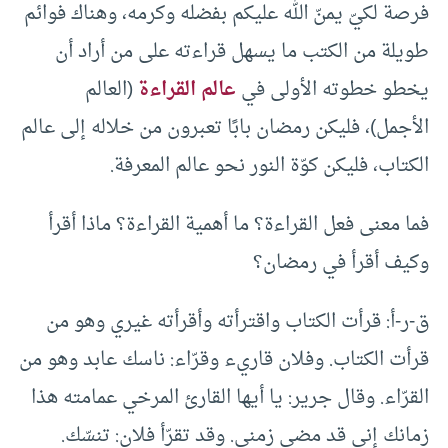
فرصة لكيّ يمنّ الله عليكم بفضله وكرمه، وهناك فوائم
طويلة من الكتب ما يسهل قراءته على من أراد أن
يخطو خطوته الأولى في
عالم القراءة
(العالم
الأجمل)، فليكن رمضان بابًا تعبرون من خلاله إلى عالم
الكتاب، فليكن كوّة النور نحو عالم المعرفة.
فما معنى فعل القراءة؟ ما أهمية القراءة؟ ماذا أقرأ
وكيف أقرأ في رمضان؟
ق-ر-أ: قرأت الكتاب واقترأته وأقرأته غيري وهو من
قرأت الكتاب. وفلان قاريء وقرّاء‏:‏ ناسك عابد وهو من
القرّاء‏.‏ وقال جرير‏:‏ يا أيها القارئ المرخي عمامته هذا
زمانك إني قد مضى زمني. وقد تقرّأ فلان‏:‏ تنسّك‏.‏