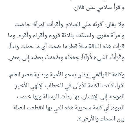
واقرأ سلامي على فلان.
ولا يقال‏:‏ أقرئه منّي السلام‏.‏ وأقرأت المرأة‏:‏ حاضت
وامرأة مقرئ، واعتدّت بثلاثة قروء وأقراء وأقرء‏.‏ وما
قرأت هذه الناقة سلاً قط‏:‏ ما ضمت أي ما حملت ولداً‏‏.
وقَرَأْتُ الشيءَ قُرْآناً: جَمَعْتُه وضَمَمْتُ بعضَه إِلى بعض.
وكلمة “اقرأ”هي إيذان بمحو الأمية وبداية عصر العلم.
اقرأ، كانت الكلمة الأولى في الخطاب الإلهي الأخير
الموجه إلى الإنسان، بها بدأت الرسالة وبها ختمت
النبوة. أي كلمة سحرية هذه التي بها انقطعت الصلة
بين السماء والأرض؟.