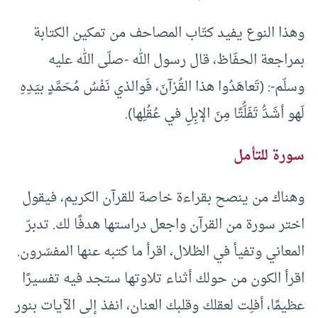
وهذا النوع يفيد كتّاب المصاحف من تمكين الكتابة
بمراجعة الحفّاظ، قال رسول الله -صلّى الله عليه
وسلّم-: (تَعاهَدُوا هذا القُرْآنَ، فَوالذي نَفْسُ مُحَمَّدٍ بيَدِهِ
لَهو أشَدُّ تَفَلُّتًا مِنَ الإبِلِ في عُقُلِها).
سورة للتأمل
وهناك من ينصح بقراءة خاصة للقرآن الكريم، فيقول
اختر سورة من القرآن واجعل دراستها هدفًا لك. تدبرّ
المعاني وتفيأ في الظلال، اقرأ ما كتبه عنها المفسّرون.
اقرأ الكون من حولك أثناء تلاوتها ستجد فيه تفسيرًا
عظيمًا، أفلِت لعقلك وقلبك العنان، انفذ إلى الآيات بنور