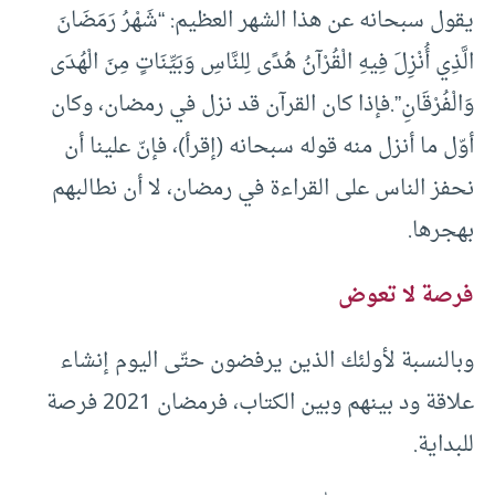
يقول سبحانه عن هذا الشهر العظيم: “شَهْرُ رَمَضَانَ
الَّذِي أُنْزِلَ فِيهِ الْقُرْآنُ هُدًى لِلنَّاسِ وَبَيِّنَاتٍ مِنَ الْهُدَى
وَالْفُرْقَانِ”.فإذا كان القرآن قد نزل في رمضان، وكان
أوّل ما أنزل منه قوله سبحانه (إقرأ)، فإنّ علينا أن
نحفز الناس على القراءة في رمضان، لا أن نطالبهم
بهجرها.
فرصة لا تعوض
وبالنسبة لأولئك الذين يرفضون حتّى اليوم إنشاء
علاقة ود بينهم وبين الكتاب، فرمضان 2021 فرصة
للبداية.