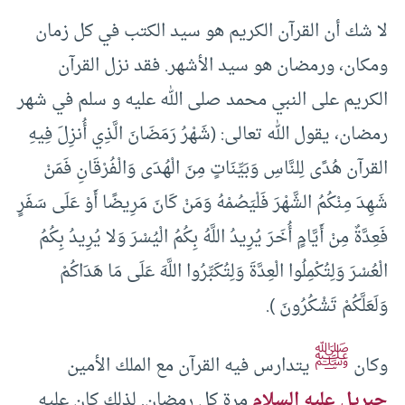
لا شك أن القرآن الكريم هو سيد الكتب في كل زمان
ومكان، ورمضان هو سيد الأشهر. فقد نزل القرآن
الكريم على النبي محمد صلى الله عليه و سلم في شهر
رمضان، يقول الله تعالى: (شَهْرُ رَمَضَانَ الَّذِي أُنزِلَ فِيهِ
القرآن هُدًى لِلنَّاسِ وَبَيِّنَاتٍ مِنَ الْهُدَى وَالْفُرْقَانِ فَمَنْ
شَهِدَ مِنْكُمُ الشَّهْرَ فَلْيَصُمْهُ وَمَنْ كَانَ مَرِيضًا أَوْ عَلَى سَفَرٍ
فَعِدَّةٌ مِنْ أَيَّامٍ أُخَرَ يُرِيدُ اللَّهُ بِكُمُ الْيُسْرَ وَلا يُرِيدُ بِكُمُ
الْعُسْرَ وَلِتُكْمِلُوا الْعِدَّةَ وَلِتُكَبِّرُوا اللَّهَ عَلَى مَا هَدَاكُمْ
وَلَعَلَّكُمْ تَشْكُرُونَ ).
ﷺ
وكان
يتدارس فيه القرآن مع الملك الأمين
جبريل عليه السلام
مرة كل رمضان. لذلك كان عليه