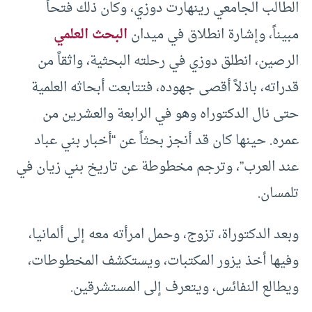
الطالب الجامعي رينهارت دوزي، وكان ذلك فتحاً
مبيناً، وإشارة انطلاق في ميدان
البحث العلمي
الرصين، انطلق دوزي في رحلته البحثية، واثقاً من
قدراته، باذلاً أقصى جهوده، فتتابعت أبحاثه العلمية
حتى نال الدكتوراه وهو في الرابعة والعشرين من
عمره. حينها كان قد أنجز بحثاً عن “أخبار بني عباد
عند العرب”، وترجم مخطوطة عن تاريخ بني زيان في
تلمسان.
وبعد الدكتوراة، تزوج، وحمل امرأته معه إلى ألمانيا،
وفيها أخذ يزور المكتبات، ويستكشف المخطوطات،
ويطالع النفائس، ويتعرف إلى المستشرقين.