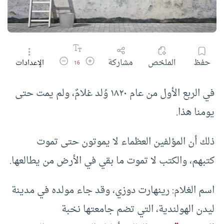
زيادة حجم الخط
تقليل حجم الخط
حفظ
الملخص
مشاركة
الإعدادات
16
في الربع الأول من عام ١٨٢٠ وُلد غلامٌ، ولم يمت حتى
يومنا هذا.
ذلك أن المؤلفين العظماء لا يموتون حتى تموت
كتبهم، والكتب لا تموت ما بقي في الأرض من يطالعها.
اسم الغلام: رينهارت دوزي، وقد جاء مولده في مدينة
ليدن الهولندية، التي تضم جامعتها نخبة