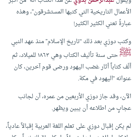
ويقول
عبدالرحمن بدوي
عن هذا الكتاب أنه “من أكبر
الأعمال التاريخية التي كتبها المستشرقون”، وهذه
عبارةٌ تعني الكثير الكثير!
وكتب دوزي بعد ذلك “تاريخ الإسلام” منذ عهد النبي
ﷺ
حتى سنة تأليف الكتاب وهي ١٨٦٣ للميلاد، ثم
ألّف كتاباً أثار غضب اليهود ورضى قوم آخرين، كان
عنوانه “اليهود في مكة.
الآن، وقد جاز دوزي الأربعين من عمره، آن لجانب
عجابٍ من اطلاعه أن يبين ويظهر.
لم يكن إقبال دوزي على تعلم اللغة العربية إقبالاً عادياً،