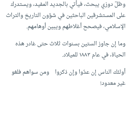
وظلّ دوزي يبحث، فيأتي بالجديد المفيد، ويستدرك
على المستشرقين الباحثين في شؤون التاريخ والتراث
الإسلامي، فيصحح أغلاطهم ويبين أوهامهم.
وما إن جاوز الستين بسنوات ثلاث حتى غادر هذه
الحياة، في عام ١٨٨٣ للميلاد.
أولئك الناس إن عدّوا وإن ذكروا ومن سواهم فلغو
غير معدود!