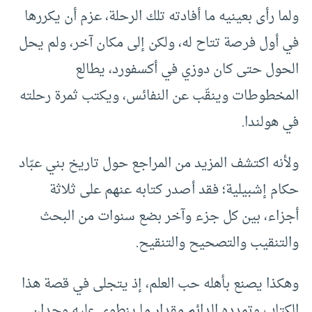
ولما رأى بعينيه ما أفادته تلك الرحلة، عزم أن يكررها
في أول فرصة تتاح له، ولكن إلى مكان آخر، ولم يحل
الحول حتى كان دوزي في أكسفورد، يطالع
المخطوطات وينقّب عن النفائس، ويكتب ثمرة رحلته
في هولندا.
ولأنه اكتشف المزيد من المراجع حول تاريخ بني عبّاد
حكام إشبيلية؛ فقد أصدر كتابه عنهم على ثلاثة
أجزاء، بين كل جزء وآخر بضع سنوات من البحث
والتنقيب والتصحيح والتنقيح.
وهكذا يصنع بأهله حب العلم، إذ يتجلى في قصة هذا
الكتابِ وتمدده الدائم مقدار ما ينطوي عليه وجدان