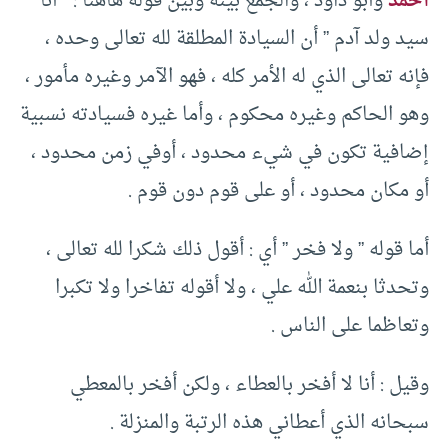
أحمد
وأبو داود ، والجمع بينه وبين قوله هاهنا : ” أنا
سيد ولد آدم ” أن السيادة المطلقة لله تعالى وحده ،
فإنه تعالى الذي له الأمر كله ، فهو الآمر وغيره مأمور ،
وهو الحاكم وغيره محكوم ، وأما غيره فسيادته نسبية
إضافية تكون في شيء محدود ، أوفي زمن محدود ،
أو مكان محدود ، أو على قوم دون قوم .
أما قوله ” ولا فخر ” أي : أقول ذلك شكرا لله تعالى ،
وتحدثا بنعمة الله علي ، ولا أقوله تفاخرا ولا تكبرا
وتعاظما على الناس .
وقيل : أنا لا أفخر بالعطاء ، ولكن أفخر بالمعطي
سبحانه الذي أعطاني هذه الرتبة والمنزلة .