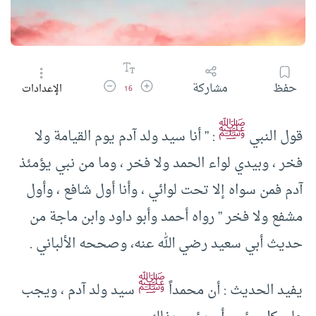
زيادة حجم الخط
تقليل حجم الخط
حفظ
مشاركة
الإعدادات
16
ﷺ
قول النبي
: ” أنا سيد ولد آدم يوم القيامة ولا
فخر ، وبيدي لواء الحمد ولا فخر ، وما من نبي يؤمئذ
آدم فمن سواه إلا تحت لوائي ، وأنا أول شافع ، وأول
مشفع ولا فخر ” رواه أحمد وأبو داود وابن ماجة من
حديث أبي سعيد رضي الله عنه، وصححه الألباني .
ﷺ
يفيد الحديث : أن محمداً
سيد ولد آدم ، ويجب