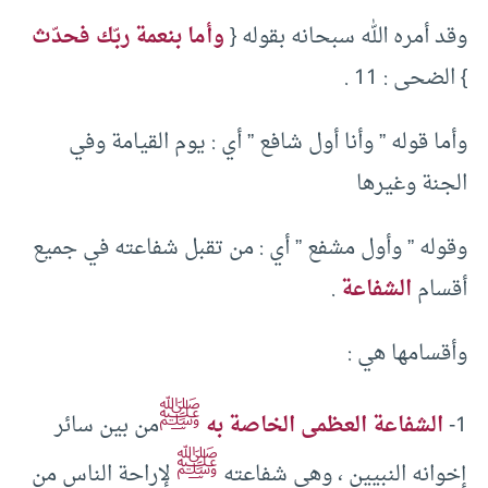
وقد أمره الله سبحانه بقوله {
وأما بنعمة ربّك فحدّث
} الضحى : 11 .
وأما قوله ” وأنا أول شافع ” أي : يوم القيامة وفي
الجنة وغيرها
وقوله ” وأول مشفع ” أي : من تقبل شفاعته في جميع
أقسام
الشفاعة
.
وأقسامها هي :
ﷺ
1-
الشفاعة العظمى الخاصة به
من بين سائر
ﷺ
إخوانه النبيين ، وهي شفاعته
لإراحة الناس من