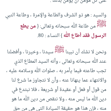
على كل مؤمن أن يؤمن بذلك .
والسيد : هو ذو الشرف والطاعة والإمرة ، وطاعة النبي
ﷺ
من طاعة الله سبحانه وتعالى: {
من يطع
الرسول فقد أطاع الله
} النساء : 80.
ﷺ
ونحن لا نشك أن نبينا
سيدنا ، وخيرنا ، وأفضلنا
عند الله سبحانه وتعالى ، وأنه السيد المطاع الذي
تجب طاعته فيما يأمر به ، صلوات الله وسلامه عليه ،
والانتهاء عما ينهانا عنه ، وأن لا نتجاوز ما شرع لنا
من قول أو فعل أو عقيدة أو شريعة ، فلا نبتدع في
دين الله ما ليس منه ، ولا ننقص من دين الله ما هو
منه ، فإن هذا هو حقيقة السيادة التي هي من حق