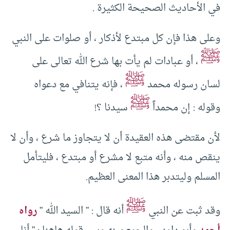
في الأحاديث الصحيحة الكثيرة .
وعلى هذا فإن كل مبتدع لأذكار ، أو صلوات على النبي
ﷺ
، أو عبادات لم يأت بها شرع الله تعالى على
ﷺ
لسان رسوله محمد
، فإنه يتنافي مع دعواه
ﷺ
وقوله : إن محمداً
سيدنا ؟!
لأن مقتضى هذه العقيدة أن لا يتجاوز ما شرع ، وأن لا
ينقص منه ، وأنه متبع لا مشرع أو مبتدع ، فليتأمل
المسلم وليتدبر هذا المعنى العظيم.
ﷺ
وقد ثبت عن النبي
أنه قال : ” السيد الله ”
رواه