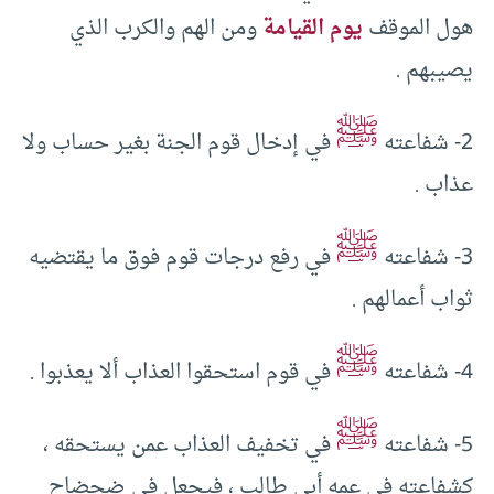
هول الموقف
يوم القيامة
ومن الهم والكرب الذي
يصيبهم .
ﷺ
2- شفاعته
في إدخال قوم الجنة بغير حساب ولا
عذاب .
ﷺ
3- شفاعته
في رفع درجات قوم فوق ما يقتضيه
ثواب أعمالهم .
ﷺ
4- شفاعته
في قوم استحقوا العذاب ألا يعذبوا .
ﷺ
5- شفاعته
في تخفيف العذاب عمن يستحقه ،
كشفاعته في عمه أبي طالب ، فيجعل في ضحضاح