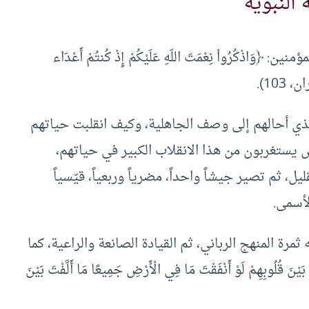
 النبوية
ذْكُرُواْ نِعْمَتَ اللّهِ عَلَيْكُمْ إِذْ كُنتُمْ أَعْدَاء
 103).
ذي أحالهم إلى وصف الجاهلية، وكيف انقلبت حياتهم
يستغربون من هذا الانقلاب الكبير في حياتهم،
 ثم تصير جيشاً واحداً، مضرياً وربعياً، قيّسياً
لأسمى.
ه ثمرة المنهج الرباني، ثم القيادة الصانعة والراعية، كما
َيْنَ قُلُوبِهِمْ لَوْ أَنْفَقْتَ مَا فِي الْأَرْضِ جَمِيعًا مَا أَلَّفْتَ بَيْنَ