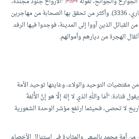
الجوارح والجوانح، لقوله
: “الأرواح ‌جنود ‌مجنّدة،
فما تعارف منها ائتلف، وما تناكر منها اختلف” (البخاري، 3336). وأكثر من تحقق بها الصحابة من مهاجرين
ن القبائل الذين آووا إلى المدينة، فوجدوا فيها الرفد
قال الهجرة من ديارهم وأموالهم.
 من مقتضيات التوحيد والولاء، وغايتها توحيد الأمة
ادة: “أمَا واللهِ الذي لا إلهَ إلَّا هو إنَّ الأُلفةَ
ي التاريخ لا تحصى، فحيثما ارتفع مؤشر الوحدة الشعورية
من أمة محمد بالسعي والمثابرة في استنزال الأخصام