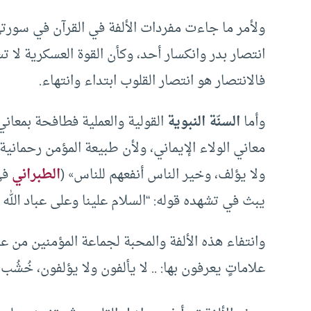
ولأمر ما جاءت مفردات الألفة في القرآن في سور
انتصار بدر وانكسار أحد، وكأن القوة العسكرية لا ت
فالانتصار هو انتصار القلوب ابتداء وانتهاء.
وأما
السنّة النبوية
القولية والعملية فطافحة بمعاني ا
معاني الولاء الإيماني، ولأن طبيعة المؤمن رحمانية بال
‌ولا ‌يؤلف، وخير الناس أنفعهم للناس» (
الطبراني
يبث في تشهده قوله: “السلام علينا وعلى عباد الله 
وانتفاء هذه الألفة والمحبة لجماعة المؤمنين من عل
‌علاماتٍ ‌يعرفون ‌بها: .. لا يألفون ولا يؤلفون، خُشُب بال