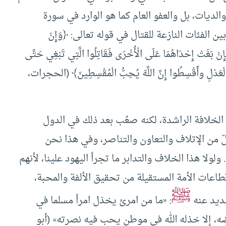
لديات، بل والعفو العام كما هو الوارد في سورة
 الفئات النازعة للقتال في قوله تعالى: ﴿وَإِنْ
فَإِنْ بَغَتْ إِحْدَاهُمَا عَلَى الْأُخْرَى فَقَاتِلُوا الَّتِي تَبْغِي حَتَّى
ا بِالْعَدْلِ وأَقْسِطُوا إِنَّ اللَّهَ يُحِبُّ الْمُقْسِطِينَ﴾ (الحجرات،
خلافة الراشدة، لكنه صعُب بعد ذلك في الدول
لّ من الإتلاف والتعاون والتناصر، وفي هذا نحن
 ولولا هذا الخلاف والتدابر ما تجرأ اليهود علينا، لأنهم
عات الأمة المستقيلة من تحقيق الألفة والمحبة،
ﷺ
شديد عنه
: «ما من امرئ يخذل امرأ مسلما ‌في
ه، إلا خذله الله في موطن يحب فيه نصرته» (أبو