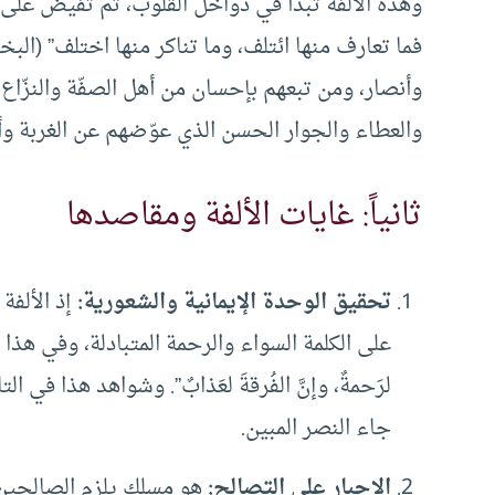
وهذه الألفة تبدأ في دواخل القلوب، ثم تفيض على 
وأنصار، ومن تبعهم بإحسان من أهل الصفّة والنزّاع م
والعطاء والجوار الحسن الذي عوّضهم عن الغربة وأث
ثانياً: غايات الألفة ومقاصدها
تحقيق الوحدة الإيمانية والشعورية:
إذ الألفة
على الكلمة السواء والرحمة المتبادلة، وفي هذا يقول قت
لرَحمةٌ، وإنَّ الفُرقةَ لعَذابٌ”. وشواهد هذا ف
جاء النصر المبين.
الإجبار على التصالح:
هو مسلك يلزم الصالحين 