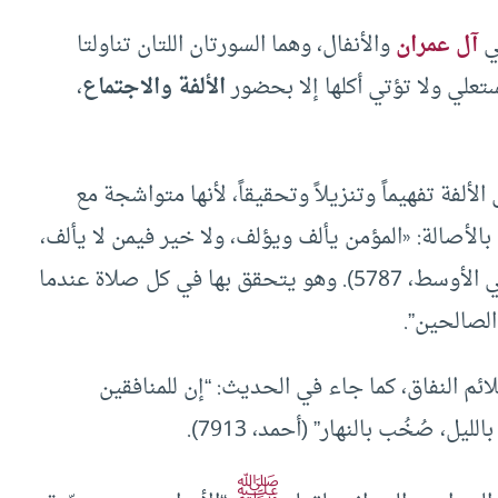
تي
آل عمران
والأنفال، وهما السورتان اللتان تناولتا
ستعلي ولا تؤتي أكلها إلا بحضور
الألفة والاجتماع
،
لألفة تفهيماً وتنزيلاً وتحقيقاً، لأنها متواشجة مع
أصالة: «‌المؤمن ‌يألف ‌ويؤلف، ‌ولا ‌خير ‌فيمن ‌لا ‌يألف،
في الأوسط، 5787). وهو يتحقق بها في كل صلاة عندما
الصالحين”.
ائم النفاق، كما جاء في الحديث: “إن للمنافقين
ليل، صُخُب بالنهار” (أحمد، 7913).
ﷺ