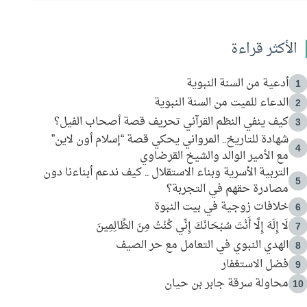
الأكثر قراءة
أدعية من السنة النبوية
1
الدعاء للميت من السنة النبوية
2
كيف ينفي النظم القرآني تحريف قصة أصحاب الفيل؟
3
شهادة للتاريخ.. المرواني يحكي قصة “إسلام أون لاين”
4
مع الأمير الوالد والشيخ القرضاوي
التربية الأسرية وبناء الاستقلال .. كيف ندعم أبناءنا دون
5
مصادرة حقهم في التجربة؟
خلافات زوجية في بيت النبوة
6
لَا إِلَهَ إِلَّا أَنْتَ سُبْحَانَكَ إِنِّي كُنْتُ مِنَ الظَّالِمِينَ
7
الهدي النبوي في التعامل مع حر الصيف
8
فضل الاستغفار
9
محاولة سرقة جابر بن حيان
10