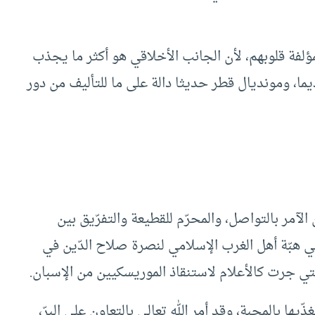
فة قلوبهم، لأن الجانب الأخلاقي هو أكثر ما يجذب
ما، ومونديال قطر حديثا دالة على ما للتأليف من دور
 الآمر بالتواصل، والمحرّم للقطيعة والتفرّيق بين
في هبّة أهل الغرب الإسلامي لنصرة صلاح الدّين في
تي جرت كالأعلام لاستنقاذ الموريسكيين من الإسبان.
ّيها بالمحبة، وقد أمر الله تعالى بالتعاون على البرّ،