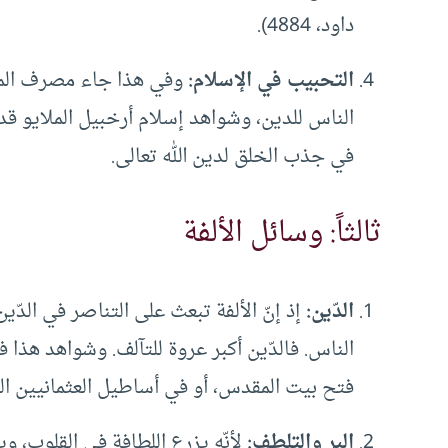
داود، 4884).
التحبيب في الإسلام:
وفي هذا جاء مصرف المؤل
الناس للدين، وشواهد إسلام أرخبيل الملايو قدي
في جذب الخلق لدين الله تعالى.
ثالثاً: وسائل الألفة
الدّين:
إذ إنّ الألفة تبعث على التناصر في الدّين
الناس. فالدّين أكبر عروة للتآلف. وشواهد هذا 
فتح بيت المقدس، أو في أساطيل العثمانيين ال
البر والتلطف:
لأنّه يزرع اللطافة في القلوب، ويغذ