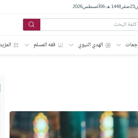
س
23
صَفَر
1448 هـ
-
06
أغسطس
2026
جمات
الهدي النبوي
فقه المسلم
المزيد