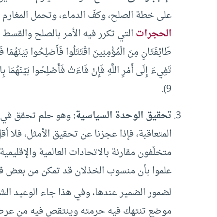
على خطة الصلح، وكفّ الدماء، وتحمل المغارم وا
الحجرات
التي تكرر فيه الأمر بالصلح والقسط بين
طَائِفَتَانِ مِنَ الْمُؤْمِنِينَ اقْتَتَلُوا فَأَصْلِحُوا بَيْنَهُمَا 
تَفِيءَ إِلَى أَمْرِ اللَّهِ فَإِنْ فَاءَتْ فَأَصْلِحُوا بَيْنَهُمَ
9).
تحقيق الوحدة السياسية:
وهو حلم تحقق في ال
المتعاقبة، فإذا عجزنا عن تحقيق الأمثل، فلا أق
متخلّفون مقارنة بالاتحادات العالمية والإقليمية.
علموا بأن منسوب الخذلان قد تمكن من بعض قطا
لضمور الضمير عندها، وفي هذا جاء الوعيد ال
‌موضع ‌تنتهك ‌فيه ‌حرمته وينتقص فيه من عرض