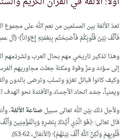
أولاً: الألفة في القرآن الكريم والسنة
تعدّ الألفة بين المسلمين من نعم الله على مجموع المؤمنين: ﴿وَا
فَأَلَّفَ بَيْنَ قُلُوبِكُمْ فَأَصْبَحْتُم بِنِعْمَتِهِ إِخْوَاناً﴾ (آل عمران،
وهذا تذكير تاريخي مهم بحال العرب وتشرذمهم ال
إلى سؤدد وعزّ وقوة ومكنة جعلت مجاوريهم الفرس 
وكيف كانوا قبائل تغزو وتسلب وترضى بالدون والقليل،
ويمنياً، جسّد اتحاد الأجساد والأفئدة نحو الهدف ا
ولأجل ذلك بيّن الله تعالى سبيل
صناعة الألفة
، وأن
قال تعالى: ﴿هُوَ الَّذِي أَيَّدَكَ بِنَصْرِهِ وَبِالْمُؤْمِنِينَ وَأَلَّفَ ب
قُلُوبِهِمْ وَلَكِنَّ اللَّهَ أَلَّفَ بَيْنَهُمْ﴾ (الأنفال، 62-63).