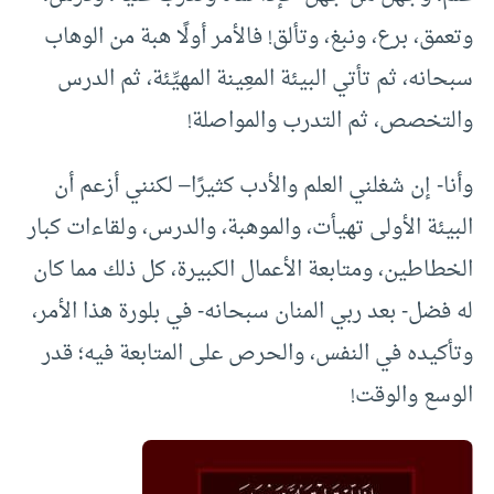
وتعمق، برع، ونبغ، وتألق! فالأمر أولًا هبة من الوهاب
سبحانه، ثم تأتي البيئة المعِينة المهيِّئة، ثم الدرس
والتخصص، ثم التدرب والمواصلة!
وأنا- إن شغلني العلم والأدب كثيرًا– لكنني أزعم أن
البيئة الأولى تهيأت، والموهبة، والدرس، ولقاءات كبار
الخطاطين، ومتابعة الأعمال الكبيرة، كل ذلك مما كان
له فضل- بعد ربي المنان سبحانه- في بلورة هذا الأمر،
وتأكيده في النفس، والحرص على المتابعة فيه؛ قدر
الوسع والوقت!