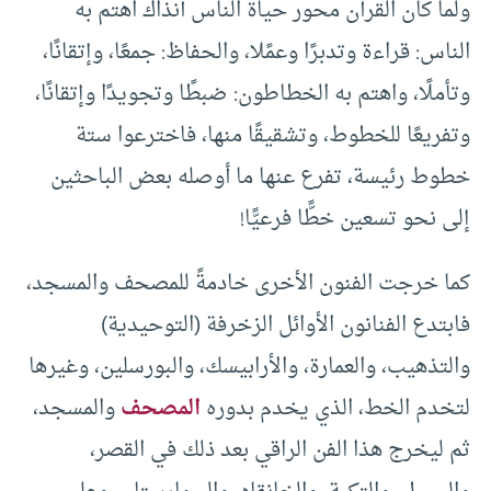
ولما كان القرآن محور حياة الناس آنذاك اهتم به
الناس: قراءة وتدبرًا وعمًلا، والحفاظ: جمعًا، وإتقانًا،
وتأملًا، واهتم به الخطاطون: ضبطًا وتجويدًا وإتقانًا،
وتفريعًا للخطوط، وتشقيقًا منها، فاخترعوا ستة
خطوط رئيسة، تفرع عنها ما أوصله بعض الباحثين
إلى نحو تسعين خطًّا فرعيًّا!
كما خرجت الفنون الأخرى خادمةً للمصحف والمسجد،
فابتدع الفنانون الأوائل الزخرفة (التوحيدية)
والتذهيب، والعمارة، والأرابيسك، والبورسلين، وغيرها
لتخدم الخط، الذي يخدم بدوره
المصحف
والمسجد،
ثم ليخرج هذا الفن الراقي بعد ذلك في القصر،