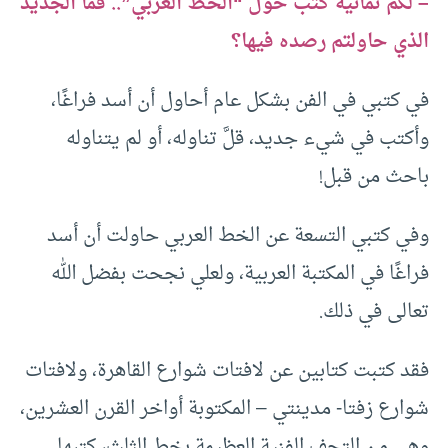
– لكم ثمانية كتب حول “الخط العربي”.. فما الجديد
الذي حاولتم رصده فيها؟
في كتبي في الفن بشكل عام أحاول أن أسد فراغًا،
وأكتب في شيء جديد، قلَّ تناوله، أو لم يتناوله
باحث من قبل!
وفي كتبي التسعة عن الخط العربي حاولت أن أسد
فراغًا في المكتبة العربية، ولعلي نجحت بفضل الله
تعالى في ذلك.
فقد كتبت كتابين عن لافتات شوارع القاهرة، ولافتات
شوارع زفتا- مدينتي – المكتوبة أواخر القرن العشرين،
وهي من التحف الفنية العظيمة بخط الثلث، كتبها