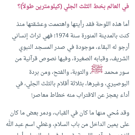
في العالم بخط الثلث الجلي (كيلومترين طولاً)؟
أما هذه اللوحة فقد رأيتها واهتممت وعشقتها منذ
كنت بالمدينة المنورة سنة 1974؛ فهي تراث إنساني
أرجو له البقاء، موجودة في صدر المسجد النبوي
الشريف، وقبابه الصغيرة، وفيها نصوص قرآنية من
ﷺ
سور محمد
، والتوبة، والفتح، ومن بردة
البوصيري، وغيرها، بثلاثة أقلام بالثلث الجلي، في
أداء يعجز عن الاقتراب منه خطاط معاصر!
وقد مُحي منها ما كان في القباب، ودمر بعض ما كان
على يمين الداخل من باب السلام، وغطي اسم عبد الله