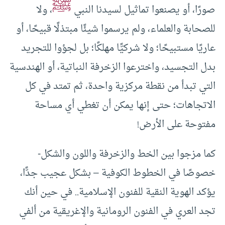
ﷺ
صورًا، أو يصنعوا تماثيل لسيدنا النبي
، ولا
للصحابة والعلماء، ولم يرسموا شيئًا مبتذلًا قبيحًا، أو
عاريًا مستبيحًا؛ ولا شركيًّا مهلكًا؛ بل لجؤوا للتجريد
بدل التجسيد، واخترعوا الزخرفة النباتية، أو الهندسية
التي تبدأ من نقطة مركزية واحدة، ثم تمتد في كل
الاتجاهات؛ حتى إنها يمكن أن تغطي أي مساحة
مفتوحة على الأرض!
كما مزجوا بين الخط والزخرفة واللون والشكل-
خصوصًا في الخطوط الكوفية – بشكل عجيب جدًّا،
يؤكد الهوية النقية للفنون الإسلامية.. في حين أنك
تجد العري في الفنون الرومانية والإغريقية من ألفي