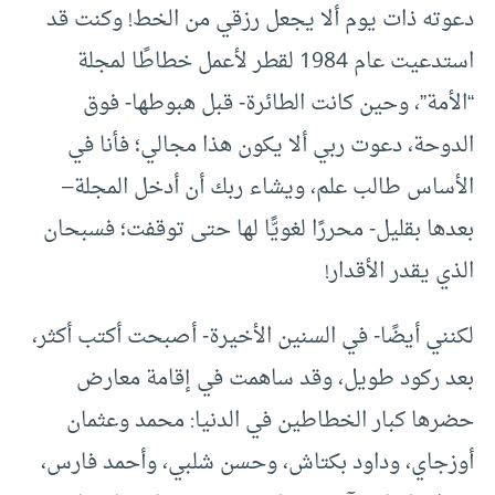
دعوته ذات يوم ألا يجعل رزقي من الخط! وكنت قد
استدعيت عام 1984 لقطر لأعمل خطاطًا لمجلة
“الأمة”، وحين كانت الطائرة- قبل هبوطها- فوق
الدوحة، دعوت ربي ألا يكون هذا مجالي؛ فأنا في
الأساس طالب علم، ويشاء ربك أن أدخل المجلة–
بعدها بقليل- محررًا لغويًّا لها حتى توقفت؛ فسبحان
الذي يقدر الأقدار!
لكنني أيضًا- في السنين الأخيرة- أصبحت أكتب أكثر،
بعد ركود طويل، وقد ساهمت في إقامة معارض
حضرها كبار الخطاطين في الدنيا: محمد وعثمان
أوزجاي، وداود بكتاش، وحسن شلبي، وأحمد فارس،