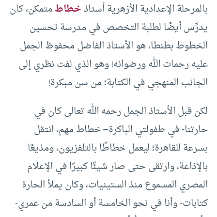
بالمرحلة الإعدادية الأزهرية أستاذ
خطاط
متمكن، كان
يدرِّس أيضًا لطلبة التخصص في مدرسة تحسين
الخطوط بطنطا، هو الأستاذ الفاضل محفوظ الجمل
عليه رحمات الله ورضوانه! وهو الذي لفت نظري إلى
الجانب المنهجي في الكتابة؛ من سن مبكرة!
لكن قبل الأستاذ الجمل رحمه الله تعالى كان في
حارتنا- في طفولتي الباكرة– خطاط مهم، انتقل
بسرعة للقاهرة؛ ليعمل خطاطًا بالتلفزيون، ومذيعًا
بالإذاعة، وارتقى حتى صار شيئًا كبيرًا في الإعلام
المصري المسموع منذ الستينيات، وكان يملأ الحارة
كتابات- وأنا في نحو الخامسة أو السادسة من عمري-