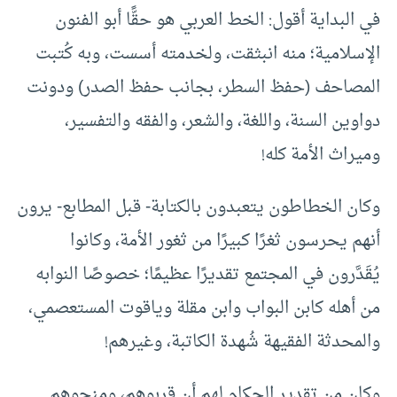
في البداية أقول: الخط العربي هو حقًّا أبو الفنون
الإسلامية؛ منه انبثقت، ولخدمته أسست، وبه كُتبت
المصاحف (حفظ السطر، بجانب حفظ الصدر) ودونت
دواوين السنة، واللغة، والشعر، والفقه والتفسير،
وميراث الأمة كله!
وكان الخطاطون يتعبدون بالكتابة- قبل المطابع- يرون
أنهم يحرسون ثغرًا كبيرًا من ثغور الأمة، وكانوا
يُقَدَّرون في المجتمع تقديرًا عظيمًا؛ خصوصًا النوابه
من أهله كابن البواب وابن مقلة وياقوت المستعصمي،
والمحدثة الفقيهة شُهدة الكاتبة، وغيرهم!
وكان من تقدير الحكام لهم أن قربوهم، ومنحوهم