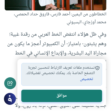
الخطاطون من اليمين: أحمد فارس، فاروق حداد الحمصي،
محمد أوزجاي، البسيوني
وفي ظل هؤلاء انتفض الخط العربي من رقدة غبية!
وهم يثبتون- بامتياز- أن الكمبيوتر أعجز ما يكون عن
مجاراة اليد البشرية، والإبداع الإنساني في الخط
العربي، وإن كانوا يستعينون به في تنفيذ بعض
نستخدم ملفات تعريف الارتباط لتحسين تجربة
أعمالهم، لكن أيديهم وفنهم هما الأساس.
التصفح الخاصة بك. يمكنك تخصيص تفضيلاتك.
تخصيص
وأكثر استعمال الكمبيوتر الآن صار في لافتات
الشوارع، وعناوين الصحف والمجلات، وقد جنى
موافق
جناية عظيمة على الذوق الفني؛ فإنه بلا روح، ولا