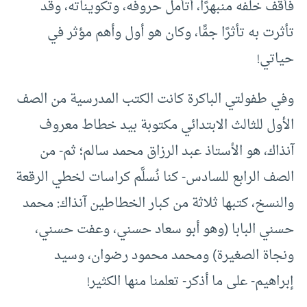
فأقف خلفه منبهرًا، أتأمل حروفه، وتكويناته، وقد
تأثرت به تأثرًا جمًّا، وكان هو أول وأهم مؤثر في
حياتي!
وفي طفولتي الباكرة كانت الكتب المدرسية من الصف
الأول للثالث الابتدائي مكتوبة بيد خطاط معروف
آنذاك، هو الأستاذ عبد الرزاق محمد سالم؛ ثم- من
الصف الرابع للسادس- كنا نُسلَّم كراسات لخطي الرقعة
والنسخ، كتبها ثلاثة من كبار الخطاطين آنذاك: محمد
حسني البابا (وهو أبو سعاد حسني، وعفت حسني،
ونجاة الصغيرة) ومحمد محمود رضوان، وسيد
إبراهيم- على ما أذكر- تعلمنا منها الكثير!