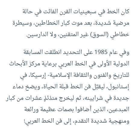
كان الخط في سبعينيات القرن الفائت في حالة
مرضية شديدة، بعد موت كبار الخطاطين، وسيطرة
خطاطي (السوق) غير المتقنين، ولا الدارسين.
وفي عام 1985 على التحديد انطلقت المسابقة
الدولية الأولى في الخط العربي برعاية مركز الأبحاث
للتاريخ والفنون والثقافة الإسلامية- إرسيكا، في
إستانبول، ليقبَّل فن الخط قبلة الحياة، ويضخ دماء
جديدة في شرايينه، ثم ليخرج منذئذٍ عشرات من كبار
المبدعين، الذين أضافوا بصمات عظيمة ورائعة
ومنهجية شديدة التقدم، إلى فن الخط العربي!