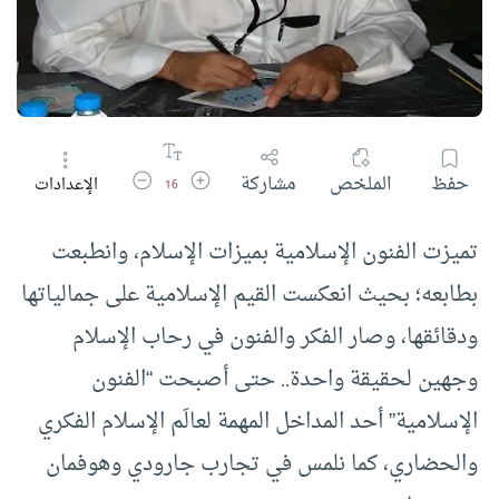
زيادة حجم الخط
تقليل حجم الخط
حفظ
الملخص
مشاركة
الإعدادات
16
تميزت الفنون الإسلامية بميزات الإسلام، وانطبعت
بطابعه؛ بحيث انعكست القيم الإسلامية على جمالياتها
ودقائقها، وصار الفكر والفنون في رحاب الإسلام
وجهين لحقيقة واحدة.. حتى أصبحت “الفنون
الإسلامية” أحد المداخل المهمة لعالَم الإسلام الفكري
والحضاري، كما نلمس في تجارب جارودي وهوفمان