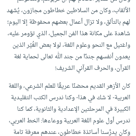
الألقاب، وكان من السلاطين خطاطون مجازون، يُشهد
لهم بالتألق، ولا تزال أعمال بعضهم محفوظة إلا اليوم؛
شاهدة على مكانة هذا الفن الجميل، الذي تؤومر عليه،
واغتيل مع النحو وعلوم اللغة، لولا بعض الغُيُر الذين
يعدون أنفسهم جندًا من جند الله تعالى لحماية لغة
القرآن، والحرف القرآني الشريف!
كان الأزهر القديم محضنًا عريقًا للعلم الشرعي، واللغة
العربية- لا شك في هذا- وكنا ندرس الكتب التقليدية
الكبيرة في المرحلتين الإعدادية والثانوية، كما كنا
ندرس أول علوم اللغة العربية ووعاءها: الخط العربي،
وكان يدرِّسنا أساتذة خطاطون، عندهم معرفة تامة