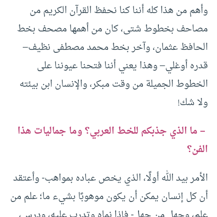
وأهم من هذا كله أننا كنا نحفظ القرآن الكريم من
مصاحف بخطوط شتى، كان من أهمها مصحف بخط
الحافظ عثمان، وآخر بخط محمد مصطفى نظيف–
قدره أوغلي– وهذا يعني أننا فتحنا عيوننا على
الخطوط الجميلة من وقت مبكر، والإنسان ابن بيئته
ولا شك!
– ما الذي جذبكم للخط العربي؟ وما جماليات هذا
الفن؟
الأمر بيد الله أولًا، الذي يخص عباده بمواهب- وأعتقد
أن كل إنسان يمكن أن يكون موهوبًا بشيء ما؛ علم من
علم، وجهل من جهل- فإذا نماه وتدرب عليه، ودرس،