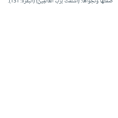
صمتها ونجواها: {أَسْلَمْتُ لِرَبِّ الْعَالَمِينَ} (البقرة: 131).