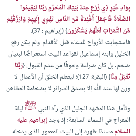
بِوَادٍ غَيْرِ ذِي زَرْعٍ عِندَ بَيْتِكَ الْمُحَرَّمِ رَبَّنَا لِيُقِيمُوا
الصَّلَاةَ فَاجْعَلْ أَفْئِدَةً مِّنَ النَّاسِ تَهْوِي إِلَيْهِمْ وَارْزُقْهُم
مِّنَ الثَّمَرَاتِ لَعَلَّهُمْ يَشْكُرُونَ
} (إبراهيم : 37).
فاستجابت الأرواح للدعاء قبل الأقدام. ولم يكن رفع
الخليل وابنه إسماعيل لقواعد البيت استعراضًا لبنيان
ضخم، بل كان ضراعة وخوفًا من عدم القبول: {
رَبَّنَا
تَقَبَّلْ مِنَّا
} (البقرة: 127)؛ ليتعلم الخلق أن الأعمال لا
وزن لها عند الله إلا بصدق السرائر لا بضخامة المظاهر.
ﷺ
وتأمل هذا المشهد الجليل الذي رآه النبي
ليلة
المعراج في السماء السابعة؛ إذ وجد
إبراهيم عليه
السلام
مسندًا ظهره إلى البيت المعمور، الذي يدخله