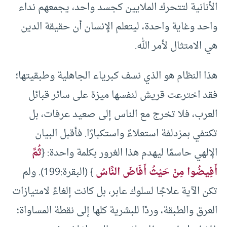
الأنانية لتتحرك الملايين كجسد واحد، يجمعهم نداء
واحد وغاية واحدة، ليتعلم الإنسان أن حقيقة الدين
هي الامتثال لأمر الله.
هذا النظام هو الذي نسف كبرياء الجاهلية وطبقيتها؛
فقد اخترعت قريش لنفسها ميزة على سائر قبائل
العرب، فلا تخرج مع الناس إلى صعيد عرفات، بل
تكتفي بمزدلفة استعلاءً واستكبارًا. فأقبل البيان
الإلهي حاسمًا ليهدم هذا الغرور بكلمة واحدة: {
ثُمَّ
أَفِيضُوا مِنْ حَيْثُ أَفَاضَ النَّاسُ
} (البقرة:199). ولم
تكن الآية علاجًا لسلوك عابر، بل كانت إلغاءً لامتيازات
العرق والطبقة، وردًا للبشرية كلها إلى نقطة المساواة؛