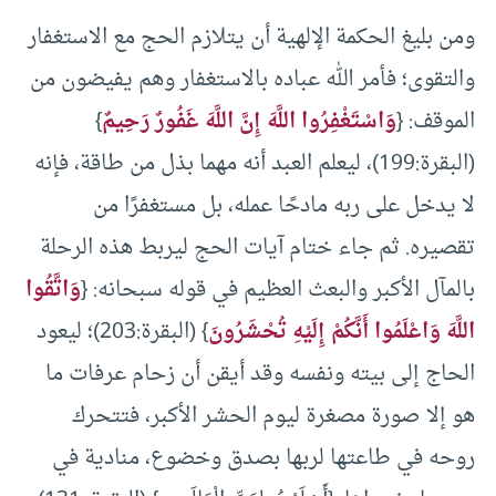
ومن بليغ الحكمة الإلهية أن يتلازم الحج مع الاستغفار
والتقوى؛ فأمر الله عباده بالاستغفار وهم يفيضون من
الموقف: {
وَاسْتَغْفِرُوا اللَّهَ إِنَّ اللَّهَ غَفُورٌ رَحِيمٌ
}
(البقرة:199)، ليعلم العبد أنه مهما بذل من طاقة، فإنه
لا يدخل على ربه مادحًا عمله، بل مستغفرًا من
تقصيره. ثم جاء ختام آيات الحج ليربط هذه الرحلة
بالمآل الأكبر والبعث العظيم في قوله سبحانه: {
وَاتَّقُوا
اللَّهَ وَاعْلَمُوا أَنَّكُمْ إِلَيْهِ تُحْشَرُونَ
} (البقرة:203)؛ ليعود
الحاج إلى بيته ونفسه وقد أيقن أن زحام عرفات ما
هو إلا صورة مصغرة ليوم الحشر الأكبر، فتتحرك
روحه في طاعتها لربها بصدق وخضوع، منادية في