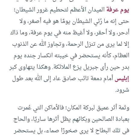
يوم عرفة
الميدان الأعظم لتحطيم غرور الشيطان؛
حتى إنه ما رُئي الشيطان يومًا هو فيه أصغر، ولا
أدحر، ولا أحقر، ولا أغيظ منه في يوم عرفة، وما ذاك
إلا لما يرى من تنزل الرحمة، وتجاوز الله عن الذنوب
العظام، كأنه يستحضر في خيبته انكسار جنده يوم
بدر حين رأى جبريل يزع الملائكة. وهكذا يتهاوى كبر
إبليس
أمام دمعة تائب صادق عاد إلى الله بعد طول
شرود.
وثمة أثر عميق لبركة المكان؛ فالأماكن التي عُمرت
بعبادة الصالحين وبكائهم يظل أثرها ساريًا، والحاج
في تلك البطاح لا يرى صخورًا صماء، بل يستحضر