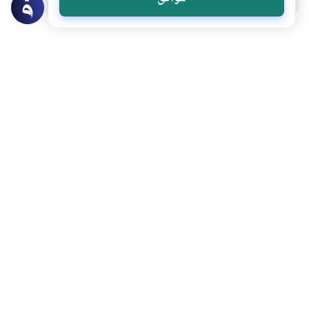
عن الكاتب
عماد محمود عبدالكريم
لديه 3 مقالة
أستاذ ورئيس قسم التفسير وعلوم القرآن الكريم بجامعة الأزهر
بعض أعماله
كيف ينفي النظم القرآني تحريف قصة أصحاب الفيل؟
عبد اللطيف الخطيب.. بين اللغةِ والتنزيلِ
عرفة.. يوم الدعاء والتوحيد
المحتوى والموارد المذكورة لا تعكس بالضرورة وجهة نظر