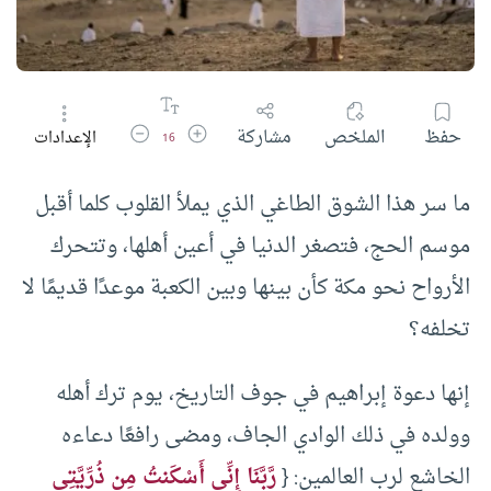
زيادة حجم الخط
تقليل حجم الخط
حفظ
الملخص
مشاركة
الإعدادات
16
ما سر هذا الشوق الطاغي الذي يملأ القلوب كلما أقبل
موسم الحج، فتصغر الدنيا في أعين أهلها، وتتحرك
الأرواح نحو مكة كأن بينها وبين الكعبة موعدًا قديمًا لا
تخلفه؟
إنها دعوة إبراهيم في جوف التاريخ، يوم ترك أهله
وولده في ذلك الوادي الجاف، ومضى رافعًا دعاءه
الخاشع لرب العالمين: {
رَّبَّنَا إِنِّي أَسْكَنتُ مِن ذُرِّيَّتِي