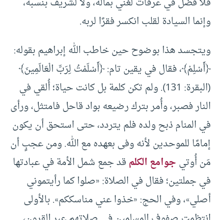
فلا فضل في عرفات لغني بماله، ولا لشريف بنسبه،
وإنما السيادة لقلب انكسر فقرًا لربه.
ويتجسد هذا بوضوح حين خاطب الله إبراهيم بقوله:
﴿أَسْلِمْ﴾، فقال في يقين تام: ﴿أَسْلَمْتُ لِرَبِّ الْعَالَمِينَ﴾
(البقرة: 131). ولم تكن كلمة بل كانت حياة؛ أُلقي في
النار فصبر، وأُمر بترك رضيعه بواد قاحل فامتثل، ورأى
في المنام ذبح ولده فلم يتردد، حتى استحق أن يكون
إمامًا للموحدين لأنه وفى بعهده مع الله. ومن عجبٍ أن
مَن أُوتي
جوامع الكلم
قد جمع شمل الأمة في عبادتها
في جملتين؛ فقال في الصلاة: «صلوا كما رأيتموني
أصلي»، وفي الحج: «خذوا عني مناسككم». بالأولى
انتظمت صفوف المسلمين في صلاتهم عبر القرون،