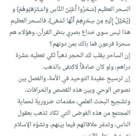
السحر العظيم {سَحَرُوا أَعْيُنَ النَّاسِ وَاسْتَرْهَبُوهُمْ} و
{يُخَيَّلُ إِلَيْهِ مِنْ سِحْرِهِمْ أَنَّهَا تَسْعَى}، فالسحر العظيم
هذا ليس سوى خداع بصري بنصّ القرآن، وهؤلاء هم
سحرة فرعون فما بالك بمن دونهم؟
إن الساحر يقلب لك الحجر ذهباً لكي تعطيه عشرة
دراهم، ولو كان صادقاً لاكتفى بالذهب.
إن ترسيخ عقيدة التوحيد في الأمة، والفصل بين
نصوص الوحي وبين هذه القصص والخرافات،
وتشجيع البحث العلمي، مقدمات ضرورية لحماية
المجتمع من هذه الفوضى التي تكاد تذهب بعقول
الناس، وتدمّر علاقاتهم فيما بينهم، وتشوّه الإسلام