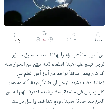
زيادة حجم الخط
تقليل حجم الخط
حفظ
مشاركة
الإعدادات
16
من أغرب ما نُشر مؤخّراً بهذا الصدد تسجيل مصوّر
لرجل تبدو عليه هيئة العلماء لكنه تبيّن من الحوار معه
أنه كان يعمل سائقاً لواحد من أبرز أهل العلم في
زماننا، وفيه يشهد الرجل أن طالباً إفريقياً اسمه عمر
كان يدرس في جامعة إسلامية، ثم اعترف لهم أنه من
الجنّ بعد حادثة معينة، ومع هذا فقد واصل دراسته