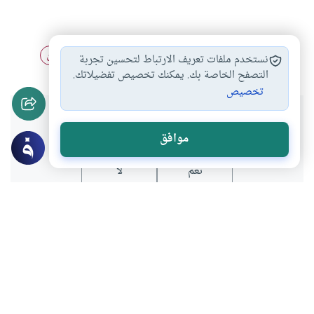
عقيدة
الجن
خرافة
السحر
القصص
التدين
#
#
#
#
#
نستخدم ملفات تعريف الارتباط لتحسين تجربة
#
التصفح الخاصة بك. يمكنك تخصيص تفضيلاتك.
تخصيص
هل انتفعت بهذا المحتوى؟
موافق
نعم
لا
عن الكاتب
محمد عياش الكبيسي
لديه 53 مقالة