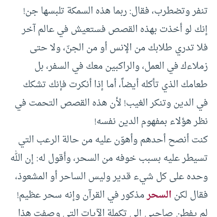
تنفر وتضطرب، فقال: ربما هذه السمكة تلبسها جن!
إنك لو أخذت بهذه القصص فستعيش في عالم آخر
فلا تدري طلابك من الإنس أو من الجنّ، ولا حتى
زملاءك في العمل، والراكبين معك في السفر، بل
طعامك الذي تأكله أيضاً، أما إذا أنكرت فإنك تشكك
في الدين وتنكر الغيب! لأن هذه القصص التحمت في
نظر هؤلاء بمفهوم الدين نفسه!
كنت أنصح أحدهم وأهوّن عليه من حالة الرعب التي
تسيطر عليه بسبب خوفه من السحر، وأقول له: إن الله
وحده على كل شيء قدير وليس الساحر أو المشعوذ،
فقال لكن
السحر
مذكور في القرآن وإنه سحر عظيم!
لم يفطن صاحبي إلى تكملة الآيات التي وصفت هذا