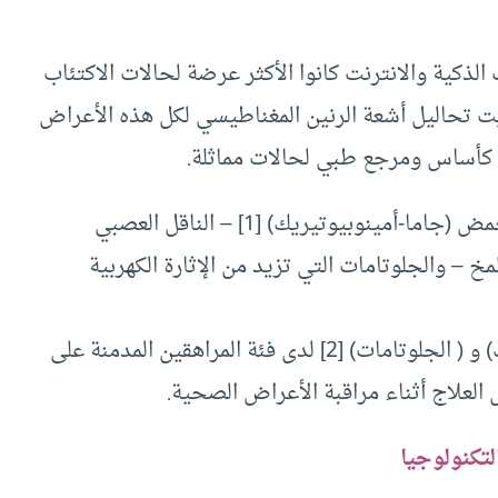
الذكية والانترنت كانوا الأكثر عرضة لحالات الاكتئاب
يت تحاليل أشعة الرنين المغناطيسي لكل هذه الأعراض
نة كأساس ومرجع طبي لحالات مماثلة.
وكان هدف هذه الفحوصات هو قياس مستويات حمض (جاما-أمينوبيوتيريك) [1] – الناقل العصبي
خ – والجلوتامات التي تزيد من الإثارة الكهربية
وبينت النتائج أن نسبة حمض (جاما-أمينو بوتيريك) و ( الجلوتامات) [2] لدى فئة المراهقين المدمنة على
العلاج أثناء مراقبة الأعراض الصحية.
لتكنولوجيا