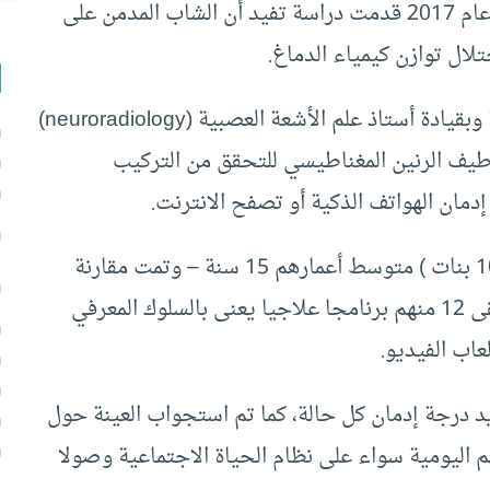
خلال اجتماع الجمعية الاشعاعية بأمريكا الشمالية عام 2017 قدمت دراسة تفيد أن الشاب المدمن على
ال توازن كيمياء الدماغ.
و قام فريق بحثي من جامعة سول بكوريا الجنوبية وبقيادة أستاذ علم الأشعة العصبية (neuroradiology)
يف الرنين المغناطيسي للتحقق من التركيب
دمان الهواتف الذكية أو تصفح الانترنت.
تكونت عينة الدراسة من 19 شخصا – ( 9 أولاد و 10 بنات ) متوسط أعمارهم 15 سنة – وتمت مقارنة
نتائجهم مع أقرانهم من برامج الرقابة الصحية. وتلقى 12 منهم برنامجا علاجيا يعنى بالسلوك المعرفي
اب الفيديو.
د درجة إدمان كل حالة، كما تم استجواب العينة حول
م اليومية سواء على نظام الحياة الاجتماعية وصولا