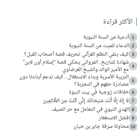
الأكثر قراءة
أدعية من السنة النبوية
1
الدعاء للميت من السنة النبوية
2
كيف ينفي النظم القرآني تحريف قصة أصحاب الفيل؟
3
شهادة للتاريخ.. المرواني يحكي قصة “إسلام أون لاين”
4
مع الأمير الوالد والشيخ القرضاوي
التربية الأسرية وبناء الاستقلال .. كيف ندعم أبناءنا دون
5
مصادرة حقهم في التجربة؟
خلافات زوجية في بيت النبوة
6
لَا إِلَهَ إِلَّا أَنْتَ سُبْحَانَكَ إِنِّي كُنْتُ مِنَ الظَّالِمِينَ
7
الهدي النبوي في التعامل مع حر الصيف
8
فضل الاستغفار
9
محاولة سرقة جابر بن حيان
10