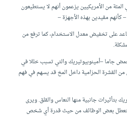
احصاءات نشرها مركز بيو للأبحاث أن 46 في المئة من الأمريكيين يزعمون أنهم لا يستطيعون
 كأنهم مقيدين بهذه الأجهزة –
ساعد على تخفيض معدل الاستخدام، كما ترفع من
شكلة.
حمض جاما –أمينوبيوتيريك والتي تسبب خللا في
 من القشرة الحزامية داخل المخ قد يسهم في فهم
يك بتأثيرات جانبية منها النعاس والقلق. ويرى
لة بتعطل بعض الوظائف من حيث قدرة أي شخص