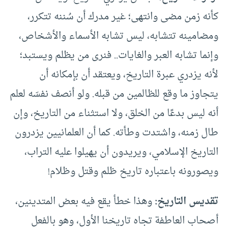
كأنه زمن مضى وانتهى؛ غير مدرك أن سُننه تتكرر،
ومضامينه تتشابه، ليس تشابه الأسماء والأشخاص،
وإنما تشابه العبر والغايات.. فنرى من يظلم ويستبد؛
لأنه يزدري عبرة التاريخ، ويعتقد أن بإمكانه أن
يتجاوز ما وقع للظالمين من قبله. ولو أنصف نفسَه لعلم
أنه ليس بدعًا من الخلق، ولا استثناء من التاريخ، وإن
طال زمنه، واشتدت وطأته. كما أن العلمانيين يزدرون
التاريخ الإسلامي، ويريدون أن يهيلوا عليه التراب،
ويصورونه باعتباره تاريخ ظلم وقتل وظلام!
تقديس التاريخ:
وهذا خطأ يقع فيه بعض المتدينين،
أصحاب العاطفة تجاه تاريخنا الأول، وهو بالفعل