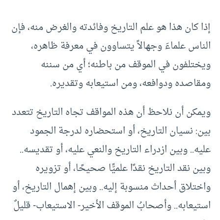
إذا كان هذا هو علم التاريخ وفائدته والغرض منه، فإن
الناس علماءَ وجهالاً يتساوون في معرفة ظاهره،
ويختلفون في الموقف من باطنه؛ أي من سننه
ومقاصده ودوافعه، ومن استيعابه وتقديره.
ويمكن أن نلاحظ أن هذه المواقف تجاه التاريخ تتعدد
بين: نسيان التاريخ، أو استحضاره لدرجة الجمود
عليه.. وبين ازدراء التاريخ والنعي عليه، أو تقديسه..
وبين نقد التاريخ نقدًا علميًّا صحيحًا، أو تزويره
واختلاق أحداث منسوبة إليه.. وبين إهمال التاريخ، أو
استيعابه.. وأصحابُ الموقف الأخير- الاستيعاب- قليلٌ