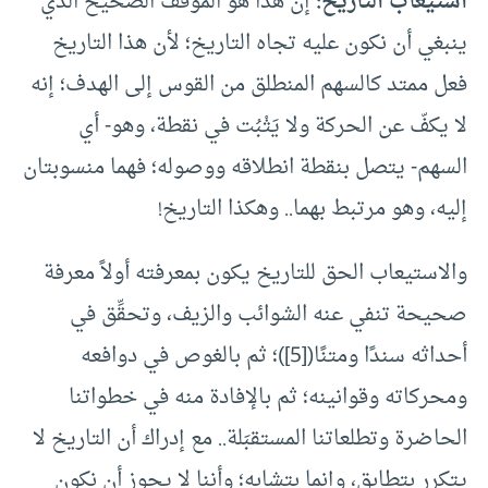
استيعاب التاريخ:
إن هذا هو الموقف الصحيح الذي
ينبغي أن نكون عليه تجاه التاريخ؛ لأن هذا التاريخ
فعل ممتد كالسهم المنطلق من القوس إلى الهدف؛ إنه
لا يكفّ عن الحركة ولا يَثْبُت في نقطة، وهو- أي
السهم- يتصل بنقطة انطلاقه ووصوله؛ فهما منسوبتان
إليه، وهو مرتبط بهما.. وهكذا التاريخ!
والاستيعاب الحق للتاريخ يكون بمعرفته أولاً معرفة
صحيحة تنفي عنه الشوائب والزيف، وتحقِّق في
أحداثه سندًا ومتنًا(
[5]
)؛ ثم بالغوص في دوافعه
ومحركاته وقوانينه؛ ثم بالإفادة منه في خطواتنا
الحاضرة وتطلعاتنا المستقبَلة.. مع إدراك أن التاريخ لا
يتكرر بتطابق، وإنما بتشابه؛ وأننا لا يجوز أن نكون