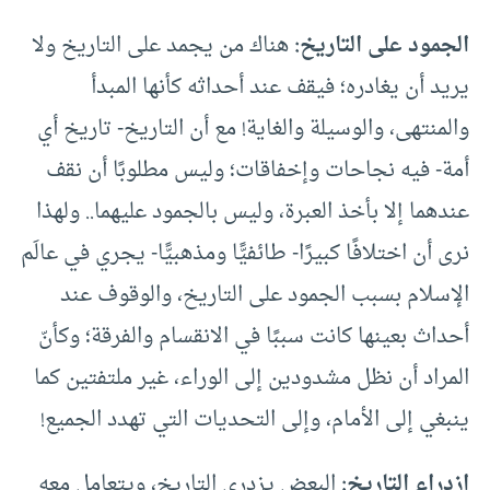
الجمود على التاريخ:
هناك من يجمد على التاريخ ولا
يريد أن يغادره؛ فيقف عند أحداثه كأنها المبدأ
والمنتهى، والوسيلة والغاية! مع أن التاريخ- تاريخ أي
أمة- فيه نجاحات وإخفاقات؛ وليس مطلوبًا أن نقف
عندهما إلا بأخذ العبرة، وليس بالجمود عليهما.. ولهذا
نرى أن اختلافًا كبيرًا- طائفيًّا ومذهبيًّا- يجري في عالَم
الإسلام بسبب الجمود على التاريخ، والوقوف عند
أحداث بعينها كانت سببًا في الانقسام والفرقة؛ وكأنّ
المراد أن نظل مشدودين إلى الوراء، غير ملتفتين كما
ينبغي إلى الأمام، وإلى التحديات التي تهدد الجميع!
ازدراء التاريخ:
البعض يزدري التاريخ، ويتعامل معه