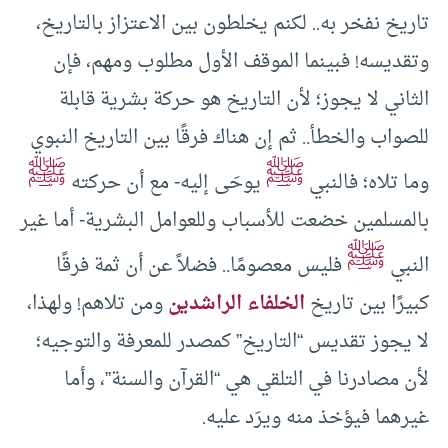
تاريخ نفخر به.. لكنم يخلطون بين الاعتزاز بالتاريخ،
وتقديسه! فبينما الموقف الأول مطلوب ومهم، فإن
الثاني لا يجوز؛ لأن التاريخ هو حركة بشرية قابلة
للصواب والخطأ.. ثم إن هناك فرقًا بين التاريخ النبوي
ﷺ
ﷺ
وما تلاه؛ فالنبي
يوحَى إليه- مع أن حركته
بالمسلمين خضعت للأسباب وللعوامل البشرية- أما غير
ﷺ
النبي
فليس معصومًا.. فضلاً عن أن ثمة فرقًا
كبيرًا بين تاريخ
الخلفاء الراشدين
ومن تلاهم! ولهذا،
لا يجوز تقديس “التاريخ” كمصدر للمعرفة والتوجيه؛
لأن مصادرنا في التلقي هي “القرآن والسنة”، وأما
غيرهما فيؤخذ منه ويرَد عليه.