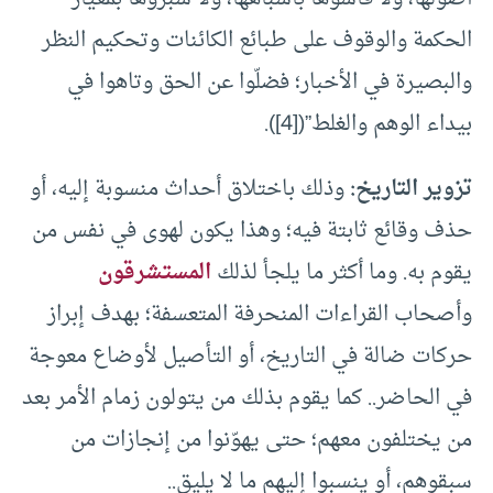
الحكمة والوقوف على طبائع الكائنات وتحكيم النظر
والبصيرة في الأخبار؛ فضلّوا عن الحق وتاهوا في
بيداء الوهم والغلط”(
[4]
).
تزوير التاريخ:
وذلك باختلاق أحداث منسوبة إليه، أو
حذف وقائع ثابتة فيه؛ وهذا يكون لهوى في نفس من
يقوم به. وما أكثر ما يلجأ لذلك
المستشرقون
وأصحاب القراءات المنحرفة المتعسفة؛ بهدف إبراز
حركات ضالة في التاريخ، أو التأصيل لأوضاع معوجة
في الحاضر.. كما يقوم بذلك من يتولون زمام الأمر بعد
من يختلفون معهم؛ حتى يهوّنوا من إنجازات من
سبقوهم، أو ينسبوا إليهم ما لا يليق..