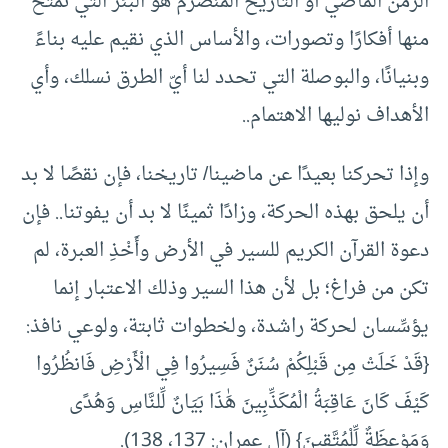
الزمن الماضي أو التاريخ المنصرم هو البئر التي نمتح
منها أفكارًا وتصورات، والأساس الذي نقيم عليه بناءً
وبنيانًا، والبوصلة التي تحدد لنا أيّ الطرق نسلك، وأي
الأهداف نوليها الاهتمام..
وإذا تحركنا بعيدًا عن ماضينا/ تاريخنا، فإن نقصًا لا بد
أن يلحق بهذه الحركة، وزادًا ثمينًا لا بد أن يفوتنا.. فإن
دعوة القرآن الكريم للسير في الأرض وأَخْذِ العبرة، لم
تكن من فراغ؛ بل لأن هذا السير وذلك الاعتبار إنما
يؤسِّسان لحركة راشدة، ولخطوات ثابتة، ولوعي نافذ:
{قَدْ خَلَتْ مِن قَبْلِكُمْ سُنَنٌ فَسِيرُوا فِي الْأَرْضِ فَانظُرُوا
كَيْفَ كَانَ عَاقِبَةُ الْمُكَذِّبِينَ هَٰذَا بَيَانٌ لِّلنَّاسِ وَهُدًى
وَمَوْعِظَةٌ لِّلْمُتَّقِينَ} (آل عمران: 137، 138).