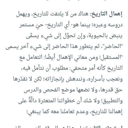
إهمال التاريخ:
هناك من لا يلتفت للتاريخ، ويهمل
دروسه وعبره؛ بينما هو- أي التاريخ- حيّ مستمر
ينبض بالحيوية، وإن تحوَّل إلى شيء يسمَّى
“الحاضر”، ثم يتطور هذا الحاضر إلى شيء آخر يسمى
“المستقبل! ومن معاني الإهمال أيضًا: التعامل مع
التاريخ كأنه أمر متحفي: مطلوب أن نتأمل فيه،
ونعجب بأسراره، ونندهش بإنجازاته؛ لكن لا نقدّرها
حق قدرها، ولا نضعها موضع الفحص والدرس
والتطبيق! ولا شك أن خطواتنا المتعثرة دالَّةٌ على
إهمالنا للتاريخ، وعدم تعاملنا معه كما يبنغي!