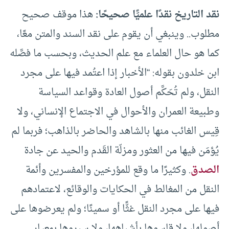
نقد التاريخ نقدًا علميًّا صحيحًا:
هذا موقف صحيح
مطلوب.. وينبغي أن يقوم على نقد السند والمتن معًا،
كما هو حال العلماء مع علم الحديث، وبحسب ما فصَّله
ابن خلدون بقوله: “الأخبار إذا اعتُمد فيها على مجرد
النقل، ولم تُحَكَّم أصول العادة وقواعد السياسة
وطبيعة العمران والأحوال في الاجتماع الإنساني، ولا
قِيس الغائب منها بالشاهد والحاضر بالذاهب؛ فربما لم
يُؤمَن فيها من العثور ومزلّة القَدم والحيد عن جادة
الصدق
. وكثيرًا ما وقع للمؤرخين والمفسرين وأئمة
النقل من المغالط في الحكايات والوقائع، لاعتمادهم
فيها على مجرد النقل غثًّا أو سمينًا؛ ولم يعرضوها على
أصولها، ولا قاسوها بأشباهها، ولا سبروها بمعيار