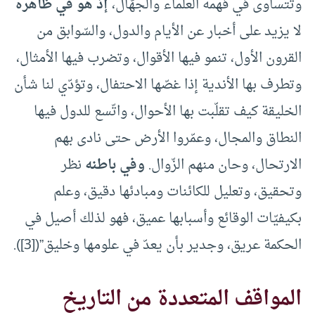
وتتساوى في فهمه العلماء والجهّال،
إذ هو في ظاهره
لا يزيد على أخبار عن الأيام والدول، والسّوابق من
القرون الأول، تنمو فيها الأقوال، وتضرب فيها الأمثال،
وتطرف بها الأندية إذا غصّها الاحتفال، وتؤدّي لنا شأن
الخليقة كيف تقلّبت بها الأحوال، واتّسع للدول فيها
النطاق والمجال، وعمّروا الأرض حتى نادى بهم
الارتحال، وحان منهم الزّوال.
وفي باطنه
نظر
وتحقيق، وتعليل للكائنات ومبادئها دقيق، وعلم
بكيفيّات الوقائع وأسبابها عميق، فهو لذلك أصيل في
الحكمة عريق، وجدير بأن يعدّ في علومها وخليق”(
[3]
).
المواقف المتعددة من التاريخ