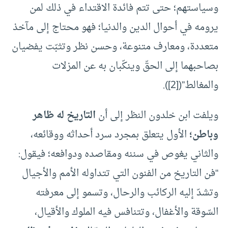
وسياستهم؛ حتى تتم فائدة الاقتداء في ذلك لمن
يرومه في أحوال الدين والدنيا؛ فهو محتاج إلى مآخذ
متعددة، ومعارف متنوعة، وحسن نظر وتثبّت يفضيان
بصاحبهما إلى الحقّ وينكّبان به عن المزلات
والمغالط”(
[2]
).
ويلفت ابن خلدون النظر إلى أن
التاريخ له ظاهر
وباطن؛
الأول يتعلق بمجرد سرد أحداثه ووقائعه،
والثاني يغوص في سننه ومقاصده ودوافعه؛ فيقول:
“فن التاريخ من الفنون التي تتداوله الأمم والأجيال
وتشدّ إليه الركائب والرحال، وتسمو إلى معرفته
السّوقة والأغفال، وتتنافس فيه الملوك والأقيال،