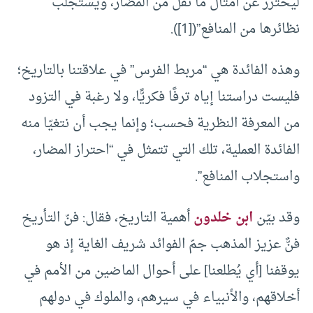
ليحترز عن أمثال ما نقل من المضار، ويستجلب
نظائرها من المنافع”(
[1]
).
وهذه الفائدة هي “مربط الفرس” في علاقتنا بالتاريخ؛
فليست دراستنا إياه ترفًا فكريًّا، ولا رغبة في التزود
من المعرفة النظرية فحسب؛ وإنما يجب أن نتغيّا منه
الفائدة العملية، تلك التي تتمثل في “احتراز المضار،
واستجلاب المنافع”.
وقد بيّن
ابن خلدون
أهمية التاريخ، فقال: فنّ التأريخ
فنٌّ عزيز المذهب جمّ الفوائد شريف الغاية إذ هو
يوقفنا [أي يُطلعنا] على أحوال الماضين من الأمم في
أخلاقهم، والأنبياء في سيرهم، والملوك في دولهم