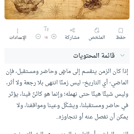
زيادة حجم الخط
تقليل حجم الخط
حفظ
الملخص
مشاركة
الإعدادات
16
قائمة المحتويات
إذا كان الزمن ينقسم إلى ماضٍ وحاضر ومستقبل، فإن
الماضي- أي التاريخ- ليس زمنًا انتهى بلا رجعة ولا أثر،
وليس شيئًا هينًا حتى نهمله؛ وإنما هو كائنٌ فينا، يؤثر
في حاضر ومستقبلنا، ويشكّل وعينا ومواقفنا، ولا
يمكن أن نفصل عنه أو نتجاوزه..