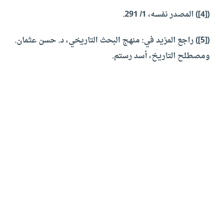
([4]) المصدر نفسه، 1/ 291.
([5]) راجع المزيد في: منهج البحث التاريخي، د. حسن عثمان.
ومصطلح التاريخ، أسد رستم.