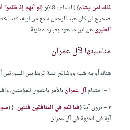
ذلك لمن يشاء
} (النساء : 48)و {
لو أنهم إذ ظلموا 
صحيح إن كان عبد الرحمن سمع من أبيه، فقد اختلف
الطبري
عن ابن مسعود بعبارة مقاربة.
مناسبتها لآل عمران
هناك أوجه شبه ووشائج صلة تربط‍ بين السورتين أه
١ – اختتام
آل عمران
بالأمر بالتقوى للمؤمنين، واف
٢ – نزول آية {
فما لكم في المنافقين فئتين
. .} (
سورة
آية في الغزوة في آل عمران.