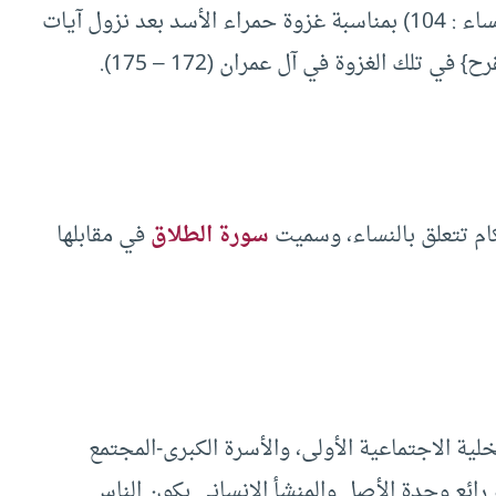
٣ – نزول آية {ولا تهنوا في ابتغاء القوم} (سورة النساء : 104) بمناسبة غزوة حمراء الأسد بعد نزول آيات
 تلك الغزوة في آل عمران (172 – 175).
كام تتعلق بالنساء، وسميت
سورة الطلاق
في مقابلها
ية الاجتماعية الأولى، والأسرة الكبرى-المجتمع
 رائع وحدة الأصل والمنشأ الإنساني بكون الناس