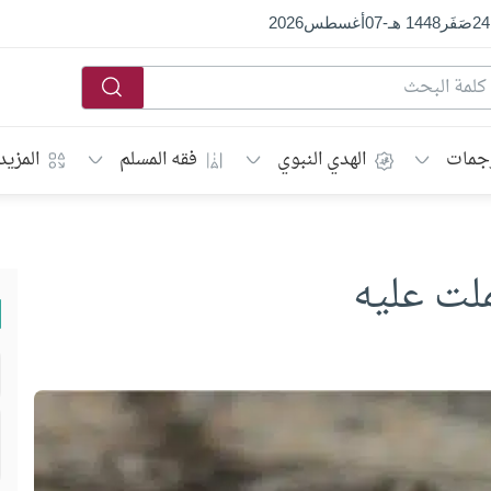
24
صَفَر
1448 هـ
-
07
أغسطس
2026
جمات
الهدي النبوي
فقه المسلم
المزيد
لت عليه