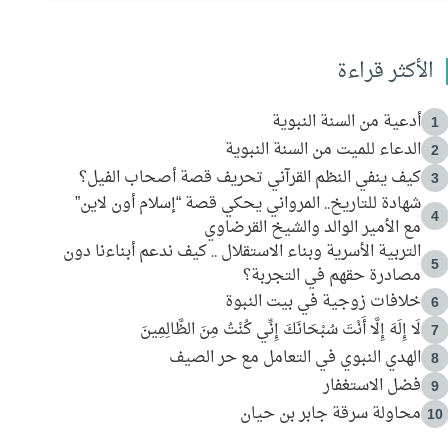
الأكثر قراءة
أدعية من السنة النبوية
1
الدعاء للميت من السنة النبوية
2
كيف ينفي النظم القرآني تحريف قصة أصحاب الفيل؟
3
شهادة للتاريخ.. المرواني يحكي قصة “إسلام أون لاين”
4
مع الأمير الوالد والشيخ القرضاوي
التربية الأسرية وبناء الاستقلال .. كيف ندعم أبناءنا دون
5
مصادرة حقهم في التجربة؟
خلافات زوجية في بيت النبوة
6
لَا إِلَهَ إِلَّا أَنْتَ سُبْحَانَكَ إِنِّي كُنْتُ مِنَ الظَّالِمِينَ
7
الهدي النبوي في التعامل مع حر الصيف
8
فضل الاستغفار
9
محاولة سرقة جابر بن حيان
10