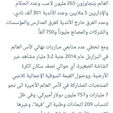
العالم يتجاوزون 265 مليون لاعب، وعدد الحكام
والإداريين 5 ملايين، وعدد الأندية 301 ألف نادي،
وعدد الفرق خارج الأندية كفرق المدارس والمؤسسات
والشركات والمصانع مليوناً و750 ألفاً.
ومع تخطي عدد متابعي مباريات نهائي كأس العالم
في البرازيل عام 2014 عتبة 3,2 مليار مشاهد عبر
الشاشة الصغيرة، أي حوالي نصف سكان الكرة
الأرضية، ووصول القيمة السوقية الإجمالية للاعبي
المنتخبات المشاركة في كأس العالم الأخيرة الى نحو
7 مليارات و757 مليون دولار أميركي، وفي ظل
انتساب 209 اتحادات وطنية الى “فيفا”، وغيرها