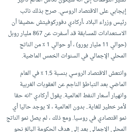
تشير التوقعات إلى أنه سيكون لكأس العالم تأثير
إيجابي على الاقتصاد الروسي. صرح بذلك نائب
رئيس وزراء البلاد ،أركادي دفوركوفيتش ،مضيفا أن
الاستعدادات للمسابقة قد أسفرت عن 867 مليار روبل
(حوالي 11 مليار يورو) ، أو حوالي 1 ٪ من الناتج
المحلي الإجمالي في السنوات الخمس الماضية.
وانتعش الاقتصاد الروسي بنسبة 1.5 ٪ في العام
الماضي بعد التباطؤ الناجم عن العقوبات الغربية
وانهيار أسعار النفط العالمية. يقول أركادي “انه حقا
لأمر خطير للغاية.. بدون العالمية ، لا يوجد حاليا أي
نمو اقتصادي في روسيا. ومع ذلك ، لم يصل نمو الناتج
المحلي الإجمالي بعد إلى هدف الحكومة البالغ نحو