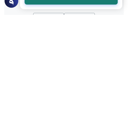
نعم
لا
عن الكاتب
نورالدين قلالة
لديه 305 مقالة
بعض أعماله
الدكتور قطب سانو لـ”إسلام أون لاين”: لا يمكن مواجهة “تسونامي”
الذكاء الاصطناعي ولا يمكن الاستسلام له
مؤتمر التمويل الإسلامي في عصر الأنظمة الوكيلة.. حين تلتقي
الحكمة الإسلامية بعقل الآلة
ندوة “تاريخ العلوم في الحضارة الإسلامية” .. نحو إعادة الاعتبار