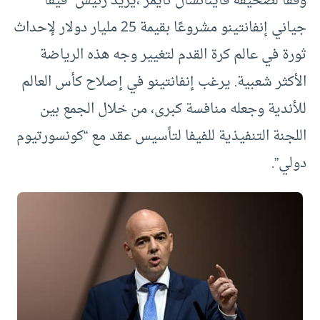
وفقا لصحيفة فاينانشال تايمز ،يريد رئيس “فيفا”
جياني إنفانتينو مشروعًا بقيمة 25 مليار دولار لإحداث
ثورة في عالم كرة القدم لتغيير وجه هذه الرياضة
الأكثر شعبية. يرغب إنفانتينو في إصلاح كأس العالم
للأندية وجعله منافسة كبرى، من خلال الجمع بين
اللجنة التنفيذية للفيفا لتأسيس عقد مع “كونسورتيوم
دولي”.