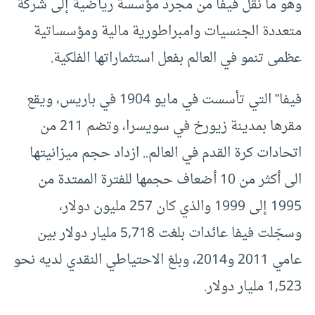
وهو ما نقل فيفا من مجرد مؤسسة رياضية إلى شركة
متعددة الجنسيات وامبراطورية مالية ومؤسساتية
عظمى تنمو في العالم بفعل استثماراتها الفلكية.
فيفا” التي تأسست في مايو 1904 في باريس، ويقع
مقرها بمدينة زيورخ في سويسرا، وتضم 211 من
اتحادات كرة القدم في العالم.. ازداد حجم ميزانيتها
الى أكثر من 10 أضعاف حجمها للفترة الممتدة من
1995 إلى 1999 والذي كان 257 مليون دولار،
وسجّلت فيفا عائدات بلغت 5,718 مليار دولار بين
عامي 2011 و2014، وبلغ الاحتياطي النقدي لديه نحو
1,523 مليار دولار.