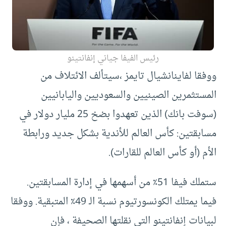
رئيس الفيفا جياني إنفانتينو
ووفقا لفاينانشيال تايمز ،سيتألف الائتلاف من
المستثمرين الصينيين والسعوديين واليابانيين
(سوفت بانك) الذين تعهدوا بضخ 25 مليار دولار في
مسابقتين: كأس العالم للأندية بشكل جديد ورابطة
الأم (أو كأس العالم للقارات).
ستملك فيفا 51٪ من أسهمها في إدارة المسابقتين.
فيما يمتلك الكونسورتيوم نسبة الـ 49٪ المتبقية. ووفقا
لبيانات إنفانتينو التي نقلتها الصحيفة ، فإن