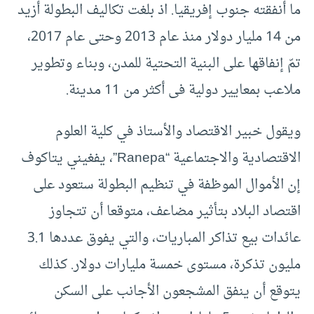
ما أنفقته جنوب إفريقيا. اذ بلغت تكاليف البطولة أزيد
من 14 مليار دولار منذ عام 2013 وحتى عام 2017،
تمّ إنفاقها على البنية التحتية للمدن، وبناء وتطوير
ملاعب بمعايير دولية فى أكثر من 11 مدينة.
ويقول خبير الاقتصاد والأستاذ في كلية العلوم
الاقتصادية والاجتماعية “Ranepa”، يفغيني يتاكوف
إن الأموال الموظفة في تنظيم البطولة ستعود على
اقتصاد البلاد بتأثير مضاعف، متوقعا أن تتجاوز
عائدات بيع تذاكر المباريات، والتي يفوق عددها 3.1
مليون تذكرة، مستوى خمسة مليارات دولار. كذلك
يتوقع أن ينفق المشجعون الأجانب على السكن