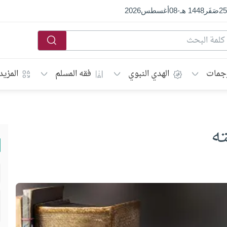
25
صَفَر
1448 هـ
-
08
أغسطس
2026
جمات
الهدي النبوي
فقه المسلم
المزيد
ه