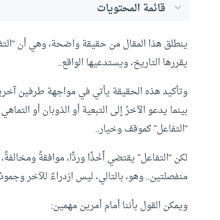
قائمة المحتويات
ينطلق هذا المقال من حقيقة واضحة، وهي أن “التفا
يقررها التاريخ، ويستدعيها الواقع..
وتأكيد هذه الحقيقة يأتي في مواجهة طرفين آخرين؛ ي
بينما يدعو الآخرُ إلى التبعية أو الذوبان أو التماهي
“التفاعل” كموقف وخيار..
لكن “التفاعل” يقتضي أَخْذًا وردًّا، موافقةً ومخالفةً، ذا
منفصلتين.. وهو، بالتالي، ليس ازدراءً للآخر وجمودًا
ويمكن القول بأننا أمام أمرين مهمين: