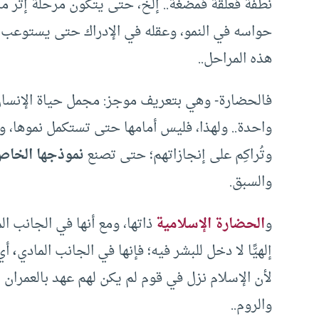
نطفة فعلقة فمضغة.. إلخ، حتى يتكون مرحلة إثر مرحلة
حواسه في النمو، وعقله في الإدراك حتى يستوعب ما 
هذه المراحل..
فالحضارة- وهي بتعريف موجز: مجمل حياة الإنسان ال
واحدة.. ولهذا، فليس أمامها حتى تستكمل نموها، وت
وتُراكِم على إنجازاتهم؛ حتى تصنع
نموذجها الخا
والسبق.
و
الحضارة الإسلامية
ذاتها، ومع أنها في الجانب ال
إلهيًّا لا دخل للبشر فيه؛ فإنها في الجانب المادي
،
أي 
لأن الإسلام نزل في قوم لم يكن لهم عهد بالعمرا
والروم..