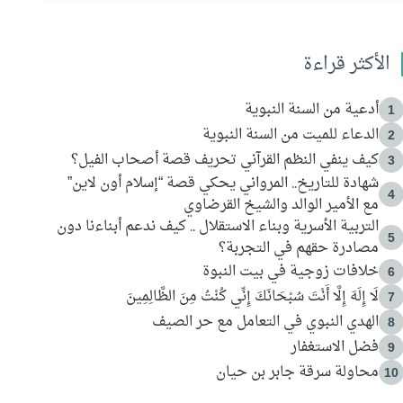
الأكثر قراءة
أدعية من السنة النبوية
1
الدعاء للميت من السنة النبوية
2
كيف ينفي النظم القرآني تحريف قصة أصحاب الفيل؟
3
شهادة للتاريخ.. المرواني يحكي قصة “إسلام أون لاين”
4
مع الأمير الوالد والشيخ القرضاوي
التربية الأسرية وبناء الاستقلال .. كيف ندعم أبناءنا دون
5
مصادرة حقهم في التجربة؟
خلافات زوجية في بيت النبوة
6
لَا إِلَهَ إِلَّا أَنْتَ سُبْحَانَكَ إِنِّي كُنْتُ مِنَ الظَّالِمِينَ
7
الهدي النبوي في التعامل مع حر الصيف
8
فضل الاستغفار
9
محاولة سرقة جابر بن حيان
10