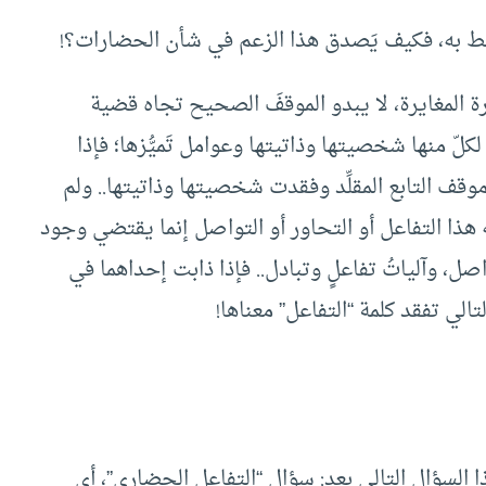
حيط به، فكيف يَصدق هذا الزعم في شأن الحضارات؟!
رة المغايرة، لا يبدو الموقفَ الصحيح تجاه قضية
لّ منها شخصيتها وذاتيتها وعوامل تَميُّزها؛ فإذا
وقف التابع المقلِّد وفقدت شخصيتها وذاتيتها.. ولم
هذا التفاعل أو التحاور أو التواصل إنما يقتضي وجود
اصل، وآلياتُ تفاعلٍ وتبادل.. فإذا ذابت إحداهما في
لي تفقد كلمة “التفاعل” معناها!
ذا السؤال التالي بعد: سؤال “التفاعل الحضاري”، أي