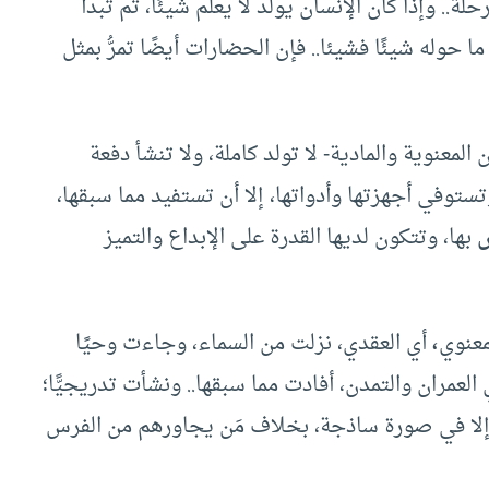
.. وإذا كان الإنسان يولد لا يعلم شيئًا، ثم تبدأ
حوله شيئًا فشيئا.. فإن الحضارات أيضًا تمرُّ بمثل
معنوية والمادية- لا تولد كاملة، ولا تنشأ دفعة
ستوفي أجهزتها وأدواتها، إلا أن تستفيد مما سبقها،
ص
بها، وتتكون لديها القدرة على الإبداع والتميز
معنوي
،
أي العقدي، نزلت من السماء، وجاءت وحيًا
العمران والتمدن، أفادت مما سبقها.. ونشأت تدريجيًّا؛
ن إلا في صورة ساذجة، بخلاف مَن يجاورهم من الفرس