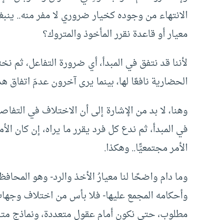
الانتهاء من وجوده كخيار ضروري لا مفر منه.. ينبغ
معيار أو قاعدة نقرر المأخوذ والمتروك؟
لأننا قد نتفق في المبدأ، أي ضرورة التفاعل، ثم نختل
الحضارية نافعًا لها، بينما يرى آخرون عدمَ اتفاق هذا 
وهنا، لا بد من الإشارة إلى أن الاختلاف في التفاص
في المبدأ، ثم ندع كل فرد يقرر ما يراه، إن كان الأم
الأمر مجتمعيًّا.. وهكذا.
وما دام واضحًا لنا معيارُ الأخذ والرد- وهو المحا
وأحكامه المجمع عليها- فلا بأس من اختلاف وجهات 
مطلوب، حتى نكون أمام عقول متعددة، ونماذج متن