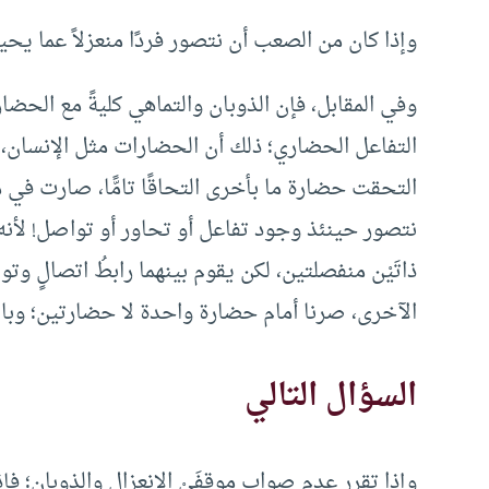
وإذا كان من الصعب أن نتصور فردًا منعزلاً عما ي
وفي المقابل، فإن الذوبان والتماهي كليةً مع الحضا
التفاعل الحضاري؛ ذلك أن الحضارات مثل الإنسان، لك
التحقت حضارة ما بأخرى التحاقًا تامًّا، صارت في م
نتصور حينئذ وجود تفاعل أو تحاور أو تواصل! لأنه 
ذاتَيْن منفصلتين، لكن يقوم بينهما رابطُ اتصالٍ وتو
الآخرى، صرنا أمام حضارة واحدة لا حضارتين؛ وبالتا
السؤال التالي
وإذا تقرر عدم صواب موقِفَيْ الانعزال والذوبان؛ فإ