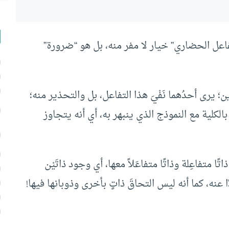
عل الحضاري” خيار لا مفر منه، بل هو “ضرورة”
رى أحدُهما نَفْيَ هذا التفاعل، بل والتحذير منه؛
 بالكلية مع النموذج الذي ينبهر به، أي أنه يتجاوز
تًا متفاعِلة وذاتًا متفاعَلاً معها، أي وجود ذاتَيْن
 عنه، كما أنه ليس التحاقَ ذاتٍ بأخرى وذوبانها فيها!