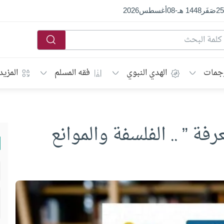
25
صَفَر
1448 هـ
-
08
أغسطس
2026
جمات
الهدي النبوي
فقه المسلم
المزيد
فة ” .. الفلسفة والموانع