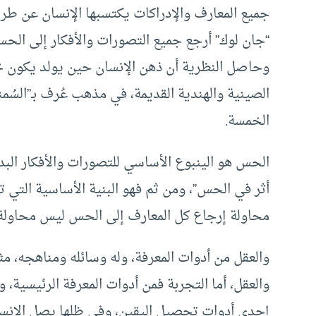
جميع المعارف والإدراكات يكتسبها الإنسان عن طريق
“جان لوك” أرجع جميع التصورات والأفكار إلى الحس
وحاصل النظرية أن ذهن الإنسان حين يولد يكون خال
الصينية والهندية القديمة، في مذهب عُرف بـ”الس
الخمسة.
الحس هو الينبوع الأساسي للتصورات والأفكار البد
أثر في الحس”، ومن ثم فهو البنية الأساسية التي 
محاولة إرجاع كل المعارف إلى الحس ليس محاولة
والعقل من أدوات المعرفة، وله وسائله ومناهجه، م
والعقل، أما التجربة فمن أدوات المعرفة الرئيسية، 
إحدى أدوات تحصيل اليقين، وفي ظلها يصل الإنسان