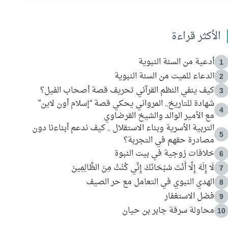
الأكثر قراءة
أدعية من السنة النبوية
1
الدعاء للميت من السنة النبوية
2
كيف ينفي النظم القرآني تحريف قصة أصحاب الفيل؟
3
شهادة للتاريخ.. المرواني يحكي قصة “إسلام أون لاين”
4
مع الأمير الوالد والشيخ القرضاوي
التربية الأسرية وبناء الاستقلال .. كيف ندعم أبناءنا دون
5
مصادرة حقهم في التجربة؟
خلافات زوجية في بيت النبوة
6
لَا إِلَهَ إِلَّا أَنْتَ سُبْحَانَكَ إِنِّي كُنْتُ مِنَ الظَّالِمِينَ
7
الهدي النبوي في التعامل مع حر الصيف
8
فضل الاستغفار
9
محاولة سرقة جابر بن حيان
10