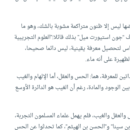
ضها ليس إلا ظنون متراكمة مشوبة بالشك، وهو ما
 “جون استيورت ميل” بذلك قائلا:”العلوم التجريبية
حواس لتحصيل معرفة يقينية، ليس دائما صحيحا،
ظهيرة على أنه ماء.
داتين للمعرفة، هما: الحس والعقل، أما الإلهام والغيب
ين الوجود والمادة، رغم أن الغيب هو الدائرة الأوسع
والعقل والغيب، فلم يهمل علماء المسلمون التجربة،
ابن سينا” و”الحسن بن الهيثم”، كما تحدثوا عن الحس