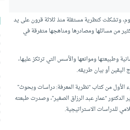
لوم، وتشكلت كنظرية مستقلة منذ ثلاثة قرون على يد
ر من مسائلها ومصادرها ومناهجها متفرقة في
نية وطبيعتها وموانعها والأسس التي ترتكز عليها،
 اليقين أو بيان طريقه.
 إبستمولوجية[1]، صدر الجزء الأول من كتاب “نظرية المعرفة: دراسات وبحوث”
ر الدكتور “عمار عبد الرزاق الصغير”، وصدرت طبعته