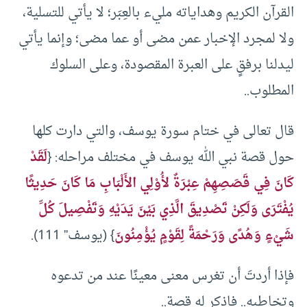
القرآن الكريم وهداياته مليء بالعِبَر؛ لا يأتي للتسلية،
ولا لمجرد الإخبار عمن مضى أو عما مضى؛ وإنما يأتي
ليدلنا برفقٍ على العبرة المقصودة، وعلى السلوك
المطلوب..
قال تعالى في ختام سورة يوسف، والتي دارت كلها
حول قصة نبي الله يوسف في مختلف مراحله: {
لَقَدْ
كَانَ فِي قَصَصِهِمْ عِبْرَةٌ لأُوْلِي الأَلْبَابِ مَا كَانَ حَدِيثًا
يُفْتَرَى وَلَكِنْ تَصْدِيقَ الَّذِي بَيْنَ يَدَيْهِ وَتَفْصِيلَ كُلِّ
شَيْءٍ وَهُدًى وَرَحْمَةً لِقَوْمٍ يُؤْمِنُونَ
} (يوسف” 111).
فإذا أردتَ أن تغرس معنى معينًا عند من تدعوه
وتخاطبه.. فاذكر له قصة..