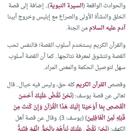
والحوادث الواقعة (
السيرة النبوية
).. إضافة إلى قصة
الخلق والنشأة الأولى والصراع مع إبليس وخروج أبينا
آدم عليه السلام
من الجنة.
والقرآن الكريم يستخدم أسلوب القصة؛ فالنفس تحب
القصة وتتشوق لمعرفة نتائجها.. كما أن القصة أسلوب
سهل لتوصيل الحكمة والمعنى المراد.
وقصص
القرآن الكريم
كله حق، وليس فيه خيال.. قال
تعالى عن قصة يوسف: {
نَحْنُ نَقُصُّ عَلَيْكَ أَحْسَنَ
الْقَصَصِ بِمَا أَوْحَيْنَا إِلَيْكَ هَذَا الْقُرْآنَ وَإِنْ كُنتَ مِنْ
قَبْلِهِ لَمِنْ الْغَافِلِينَ
} (يوسف: 3). وقال عن قصة أهل
الكهف: {
نَحْنُ نَقُصُّ عَلَيْكَ نَبَأَهُمْ بِالْحَقِّ إِنَّهُمْ فِتْيَةٌ