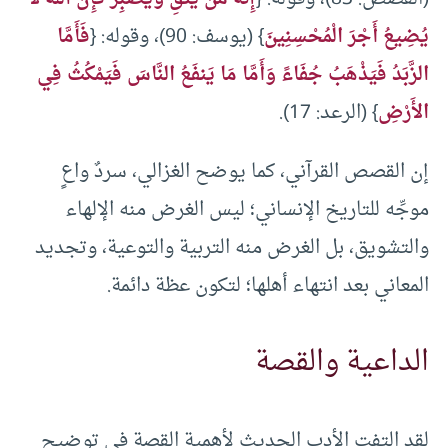
يُضِيعُ أَجْرَ الْمُحْسِنِينَ
} (يوسف: 90)، وقوله: {
فَأَمَّا
الزَّبَدُ فَيَذْهَبُ جُفَاءً وَأَمَّا مَا يَنفَعُ النَّاسَ فَيَمْكُثُ فِي
الأَرْضِ
} (الرعد: 17).
إن القصص القرآني، كما يوضح الغزالي، سردٌ واعٍ
موجِّه للتاريخ الإنساني؛ ليس الغرض منه الإلهاء
والتشويق، بل الغرض منه التربية والتوعية، وتجديد
المعاني بعد انتهاء أهلها؛ لتكون عظة دائمة.
الداعية والقصة
لقد التفت الأدب الحديث لأهمية القصة في توضيح