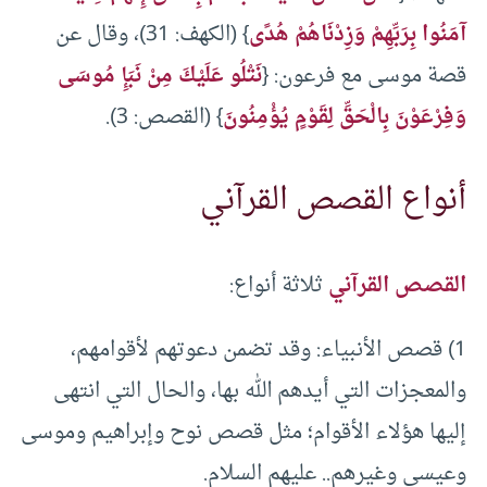
آمَنُوا بِرَبِّهِمْ وَزِدْنَاهُمْ هُدًى
} (الكهف: 31)، وقال عن
قصة موسى مع فرعون: {
نَتْلُو عَلَيْكَ مِنْ نَبَإِ مُوسَى
وَفِرْعَوْنَ بِالْحَقِّ لِقَوْمٍ يُؤْمِنُونَ
} (القصص: 3).
أنواع القصص القرآني
القصص القرآني
ثلاثة أنواع:
1) قصص الأنبياء: وقد تضمن دعوتهم لأقوامهم،
والمعجزات التي أيدهم الله بها، والحال التي انتهى
إليها هؤلاء الأقوام؛ مثل قصص نوح وإبراهيم وموسى
وعيسى وغيرهم.. عليهم السلام.