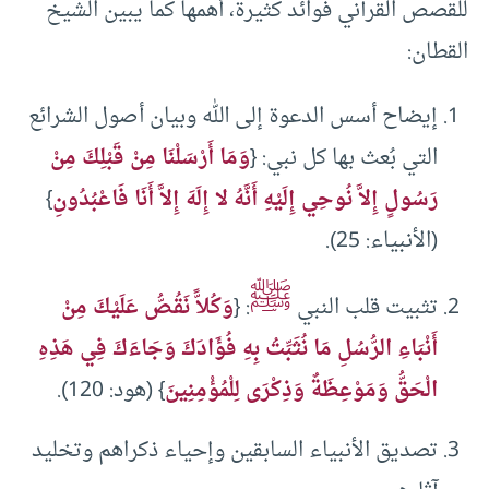
للقصص القرآني فوائد كثيرة، أهمها كما يبين الشيخ
القطان:
إيضاح أسس الدعوة إلى الله وبيان أصول الشرائع
التي بُعث بها كل نبي: {
وَمَا أَرْسَلْنَا مِنْ قَبْلِكَ مِنْ
رَسُولٍ إِلاَّ نُوحِي إِلَيْهِ أَنَّهُ لا إِلَهَ إِلاَّ أَنَا فَاعْبُدُونِ
}
(الأنبياء: 25).
ﷺ
تثبيت قلب النبي
: {
وَكُلاًّ نَقُصُّ عَلَيْكَ مِنْ
أَنْبَاءِ الرُّسُلِ مَا نُثَبِّتُ بِهِ فُؤَادَكَ وَجَاءَكَ فِي هَذِهِ
الْحَقُّ وَمَوْعِظَةٌ وَذِكْرَى لِلْمُؤْمِنِينَ
} (هود: 120).
تصديق الأنبياء السابقين وإحياء ذكراهم وتخليد