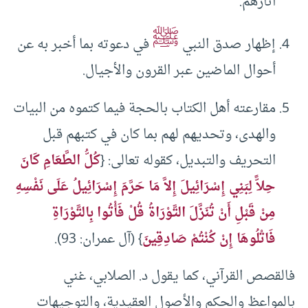
آثارهم.
ﷺ
إظهار صدق النبي
في دعوته بما أخبر به عن
أحوال الماضين عبر القرون والأجيال.
مقارعته أهل الكتاب بالحجة فيما كتموه من البيات
والهدى، وتحديهم لهم بما كان في كتبهم قبل
التحريف والتبديل، كقوله تعالى: {
كُلُّ الطَّعَامِ كَانَ
حِلاًّ لِبَنِي إِسْرَائِيلَ إِلاَّ مَا حَرَّمَ إِسْرَائِيلُ عَلَى نَفْسِهِ
مِنْ قَبْلِ أَنْ تُنَزَّلَ التَّوْرَاةُ قُلْ فَأْتُوا بِالتَّوْرَاةِ
فَاتْلُوهَا إِنْ كُنْتُمْ صَادِقِينَ
} (آل عمران: 93).
فالقصص القرآني، كما يقول د. الصلابي، غني
بالمواعظ والحكم والأصول العقيدية، والتوجيهات