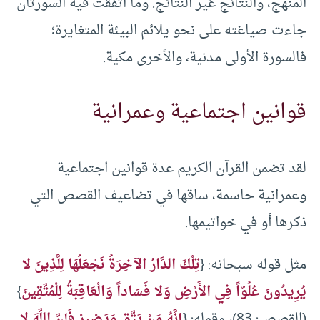
المنهج، والنتائج غير النتائج. وما اتفقت فيه السورتان
جاءت صياغته على نحو يلائم البيئة المتغايرة؛
فالسورة الأولى مدنية، والأخرى مكية.
قوانين اجتماعية وعمرانية
لقد تضمن القرآن الكريم عدة قوانين اجتماعية
وعمرانية حاسمة، ساقها في تضاعيف القصص التي
ذكرها أو في خواتيمها.
مثل قوله سبحانه: {
تِلْكَ الدَّارُ الآخِرَةُ نَجْعَلُهَا لِلَّذِينَ لا
يُرِيدُونَ عُلُوّاً فِي الأَرْضِ وَلا فَسَاداً وَالْعَاقِبَةُ لِلْمُتَّقِينَ
}
(القصص: 83)، وقوله: {
إِنَّهُ مَنْ يَتَّقِ وَيَصْبِرْ فَإِنَّ اللَّهَ لا