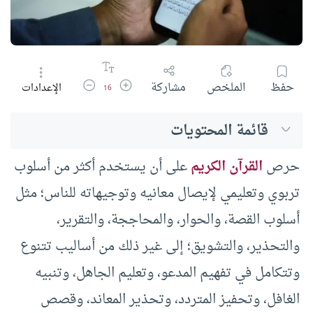
زيادة حجم الخط
تقليل حجم الخط
حفظ
الملخص
مشاركة
الإعدادات
16
قائمة المحتويات
حرص
القرآن الكريم
على أن يستخدم أكثر من أسلوب
تربوي وتعليمي لإيصال معانيه وتوجيهاته للناس؛ مثل
أسلوب القصة، والحوار، والمحاججة، والتقرير،
والتحذير، والتشويق؛ إلى غير ذلك من أساليب تتنوع
وتتكامل في تفهيم المدعو، وتعليم الجاهل، وتنبيه
الغافل، وتحفيز المتردد، وتحذير المعاند، وقصص