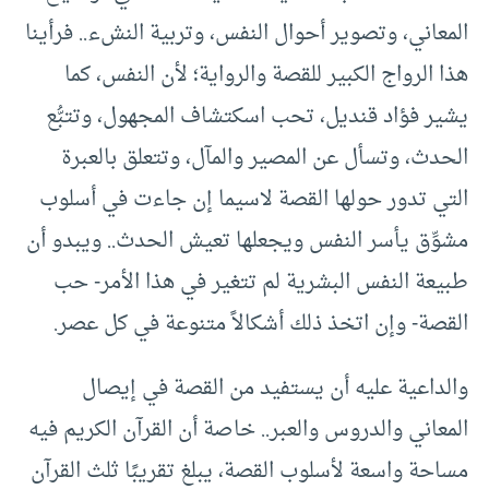
المعاني، وتصوير أحوال النفس، وتربية النشء.. فرأينا
هذا الرواج الكبير للقصة والرواية؛ لأن النفس، كما
يشير فؤاد قنديل، تحب اسكتشاف المجهول، وتتبُّع
الحدث، وتسأل عن المصير والمآل، وتتعلق بالعبرة
التي تدور حولها القصة لاسيما إن جاءت في أسلوب
مشوِّق يأسر النفس ويجعلها تعيش الحدث.. ويبدو أن
طبيعة النفس البشرية لم تتغير في هذا الأمر- حب
القصة- وإن اتخذ ذلك أشكالاً متنوعة في كل عصر.
والداعية عليه أن يستفيد من القصة في إيصال
المعاني والدروس والعبر.. خاصة أن القرآن الكريم فيه
مساحة واسعة لأسلوب القصة، يبلغ تقريبًا ثلث القرآن