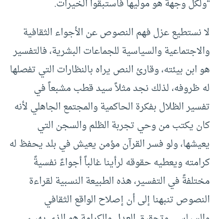
“ولكل وجهة هو موليها فاستبقوا الخيرات.
لا نستطيع عزل فهم النصوص عن الأجواء الثقافية
والاجتماعية والسياسية للجماعات البشرية، فالتفسير
هو ابن بيئته، وقارئ النص يراه بالنظارات التي تفصلها
له ظروفه، لذلك نجد مثلاً سيد قطب مشبعاً في
تفسير الظلال بفكرة الحاكمية والمجتمع الجاهلي لأنه
كان يكتب من وحي تجربة الظلم والسجن التي
يعيشها، ولو فسر القرآن مؤمن يعيش في بلد يحفظ له
كرامته ويعطيه حقوقه لرأينا غالباً أجواءً نفسيةً
مختلفةً في التفسير، هذه الطبيعة النسبية لقراءة
النصوص تنبهنا إلى أن إصلاح الواقع الثقافي
والسياسي وتحقيق العدل والكرامة هو الذي يهيئ