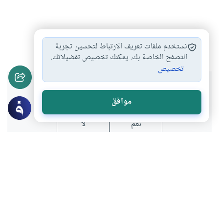
الإيمان
الحوار
أيديولوجيا
#
#
#
نستخدم ملفات تعريف الارتباط لتحسين تجربة
التصفح الخاصة بك. يمكنك تخصيص تفضيلاتك.
تخصيص
هل انتفعت بهذا المحتوى؟
موافق
نعم
لا
عن الكاتب
أحمد أبو رتيمة
لديه 1 مقالة