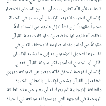
مرونة الآيات القرآنية وظنية دلالاتها هي حجة للقرآن
لا عليه، لأن الله تعالى يريد أن يفسح الميدان للاختيار
الإنساني الحر، ولا يريد للإنسان أن يسير في الحياة
مجبراً مقهوراً: “إن نشأ ننزل عليهم من السماء آيةً
فظلت أعناقهم لها خاضعين”، ولو كانت بنية القرآن
مكونةً من أوامر ونواه صارمة لا يختلف اثنان في
تفسيرها لتحول المؤمنون به إلى ما يشبه الإنسان
الآلي أو الجندي المأمور، لكن مرونة القرآن تعطي
الإنسان الفرصة ليحقق ذاته ويعبر عن كينونته ويروي
شغفه، إن القرآن يشحن الإنسان بالمعاني الخيرة
والطاقة الإيجابية ثم يترك له أن يعبر عن هذه الطاقة
الروحية في الوجهة التي يرسمها له موقعه في الحياة: