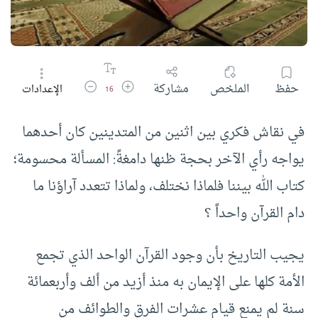
زيادة حجم الخط
تقليل حجم الخط
حفظ
الملخص
مشاركة
الإعدادات
16
في نقاش فكري بين اثنين من المتدينين كان أحدهما
يواجه رأي الآخر بحجة ظنها دامغةً: المسألة محسومة؛
كتاب الله بيننا فلماذا نختلف، ولماذا تتعدد آراؤنا ما
دام القرآن واحداً ؟
يجيب التاريخ بأن وجود القرآن الواحد الذي تجمع
الأمة كلها على الإيمان به منذ أزيد من ألف وأربعمائة
سنة لم يمنع قيام عشرات الفرق والطوائف من