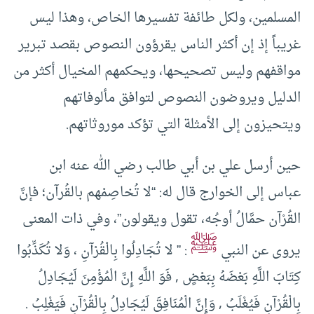
المسلمين، ولكل طائفة تفسيرها الخاص، وهذا ليس
غريباً إذ إن أكثر الناس يقرؤون النصوص بقصد تبرير
مواقفهم وليس تصحيحها، ويحكمهم المخيال أكثر من
الدليل ويروضون النصوص لتوافق مألوفاتهم
ويتحيزون إلى الأمثلة التي تؤكد موروثاتهم.
حين أرسل علي بن أبي طالب رضي الله عنه ابن
عباس إلى الخوارج قال له: “لا تُخاصِمْهم بالقُرآن؛ فإنَّ
القُرْآن حمَّالُ أوجُه، تقول ويقولون”، وفي ذات المعنى
ﷺ
يروى عن النبي
: ” لا تُجَادِلُوا بِالْقُرْآنِ ، وَلا تُكَذِّبُوا
كِتَابَ اللَّهِ بَعْضَهُ بِبَعْضٍ , فَوَ اللَّهِ إِنَّ الْمُؤْمِنَ لَيُجَادِلُ
بِالْقُرْآنِ فَيُغْلَبُ , وَإِنَّ الْمُنَافِقَ لَيُجَادِلُ بِالْقُرْآنِ فَيَغْلِبُ .