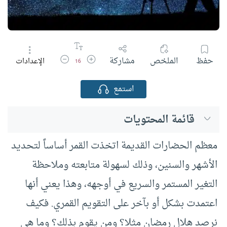
زيادة حجم الخط
تقليل حجم الخط
حفظ
الملخص
مشاركة
الإعدادات
16
استمع
قائمة المحتويات
معظم الحضارات القديمة اتخذت القمر أساساً لتحديد
الأشهر والسنين، وذلك لسهولة متابعته وملاحظة
التغير المستمر والسريع في أوجهه، وهذا يعني أنها
اعتمدت بشكل أو بآخر على التقويم القمري. فكيف
نرصد هلال رمضان مثلا؟ ومن يقوم بذلك؟ وما هي