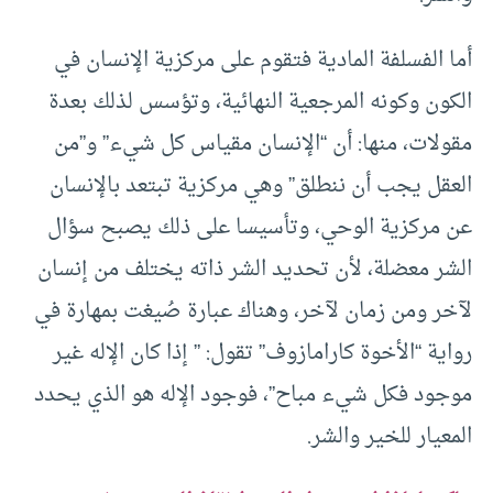
أما الفسلفة المادية فتقوم على مركزية الإنسان في
الكون وكونه المرجعية النهائية، وتؤسس لذلك بعدة
مقولات، منها: أن “الإنسان مقياس كل شيء” و”من
العقل يجب أن ننطلق” وهي مركزية تبتعد بالإنسان
عن مركزية الوحي، وتأسيسا على ذلك يصبح سؤال
الشر معضلة، لأن تحديد الشر ذاته يختلف من إنسان
لآخر ومن زمان لآخر، وهناك عبارة صُيغت بمهارة في
رواية “الأخوة كارامازوف” تقول: ” إذا كان الإله غير
موجود فكل شيء مباح”، فوجود الإله هو الذي يحدد
المعيار للخير والشر.