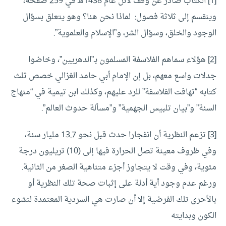
[1]
الكتاب صادر عن وقف لائل عام 1438هـ في 259 صفحة،
وينقسم إلى ثلاثة فصول: لماذا نحن هنا؟ وهو يتعلق بسؤال
الوجود والخلق، وسؤال الشر، و”الإسلام والعلموية”.
[2]
هؤلاء سماهم الفلاسفة المسلمون بـ”الدهريين”، وخاضوا
جدلات واسع معهم، بل إن الإمام أبي حامد الغزالي خصص ثلث
كتابه “تهافت الفلاسفة” للرد عليهم، وكذلك ابن تيمية في “منهاج
السنة” و”بيان تلبيس الجهمية” و”مسألة حدوث العالم”.
[3]
تزعم النظرية أن انفجارا حدث قبل نحو 13.7 مليار سنة،
وفي ظروف معينة تصل الحرارة فيها إلى (10) تريليون درجة
مئوية، وفي وقت لا يتجاوز أجزء متناهية الصغر من الثانية.
ورغم عدم وجود أية أدلة على إثبات صحة تلك النظرية أو
بالأحرى تلك الفرضية إلا أن صارت هي السردية المعتمدة لنشوء
الكون وبدايته