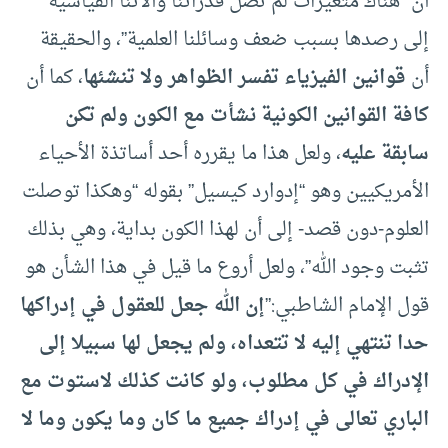
أن “هناك متغيرات لم تصل قدراتنا وآلاتنا القياسية
إلى رصدها بسبب ضعف وسائلنا العلمية”، والحقيقة
أن
قوانين الفيزياء تفسر الظواهر ولا تنشئها
، كما أن
كافة القوانين الكونية نشأت مع الكون ولم تكن
سابقة عليه
، ولعل هذا ما يقرره أحد أساتذة الأحياء
الأمريكيين وهو “إدوارد كيسيل” بقوله “وهكذا توصلت
العلوم-دون قصد- إلى أن لهذا الكون بداية، وهي بذلك
تثبت وجود الله”، ولعل أروع ما قيل في هذا الشأن هو
قول الإمام الشاطبي:”
إن الله جعل للعقول في إدراكها
حدا تنتهي إليه لا تتعداه، ولم يجعل لها سبيلا إلى
الإدراك في كل مطلوب، ولو كانت كذلك لاستوت مع
الباري تعالى في إدراك جميع ما كان وما يكون وما لا