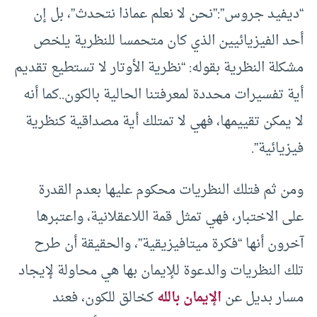
“ديفيد جروس”:”نحن لا نعلم عماذا نتحدث”، بل إن
أحد الفيزيائيين الذي كان متحمسا للنظرية يلخص
مشكلة النظرية بقوله: “نظرية الأوتار لا تستطيع تقديم
أية تفسيرات محددة لمعرفتنا الحالية بالكون..كما أنه
لا يمكن تقييمها، فهي لا تمتلك أية مصداقية كنظرية
فيزيائية”.
ومن ثم فتلك النظريات محكوم عليها بعدم القدرة
على الاختبار، فهي تمثل قمة اللاعقلانية، واعتبرها
آخرون أنها “فكرة ميتافيزيقية”، والحقيقة أن طرح
تلك النظريات والدعوة للإيمان بها هي محاولة لإيجاد
مسار بديل عن
الإيمان بالله
كخالق للكون، فعند