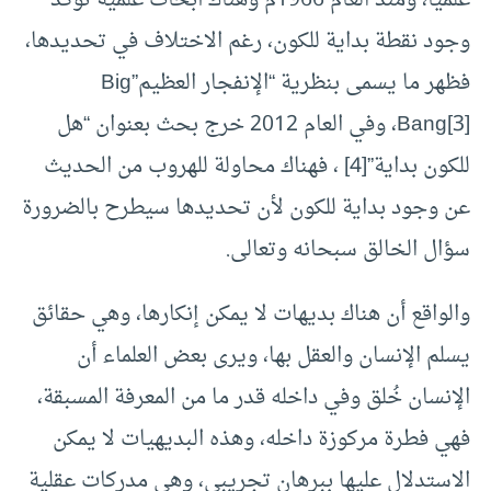
علميا، ومنذ العام 1966م وهناك أبحاث علمية تؤكد
وجود نقطة بداية للكون، رغم الاختلاف في تحديدها،
فظهر ما يسمى بنظرية “الإنفجار العظيم”Big
[3]
Bang
، وفي العام 2012 خرج بحث بعنوان “هل
للكون بداية”
[4]
، فهناك محاولة للهروب من الحديث
عن وجود بداية للكون لأن تحديدها سيطرح بالضرورة
سؤال الخالق سبحانه وتعالى.
والواقع أن هناك بديهات لا يمكن إنكارها، وهي حقائق
يسلم الإنسان والعقل بها، ويرى بعض العلماء أن
الإنسان خُلق وفي داخله قدر ما من المعرفة المسبقة،
فهي فطرة مركوزة داخله، وهذه البديهيات لا يمكن
الاستدلال عليها ببرهان تجريبي، وهي مدركات عقلية