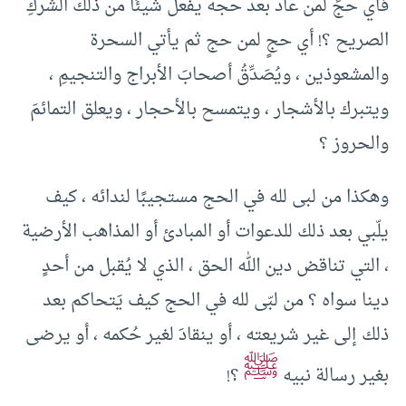
فأي حجٍّ لمن عاد بعد حجه يفعل شيئًا من ذلك الشركِ
الصريح ؟! أي حجٍ لمن حج ثم يأتي السحرة
والمشعوذين ، ويُصَدِّقُ أصحابَ الأبراج والتنجيمِ ،
ويتبرك بالأشجار ، ويتمسح بالأحجار ، ويعلق التمائمَ
والحروز ؟
وهكذا من لبى لله في الحج مستجيبًا لندائه ، كيف
يلّبي بعد ذلك للدعوات أو المبادئ أو المذاهب الأرضية
، التي تناقض دين الله الحق ، الذي لا يُقبل من أحدٍ
دينا سواه ؟ من لبّى لله في الحج كيف يَتحاكم بعد
ذلك إلى غير شريعته ، أو ينقادَ لغير حُكمه ، أو يرضى
ﷺ
بغير رسالة نبيه
؟!