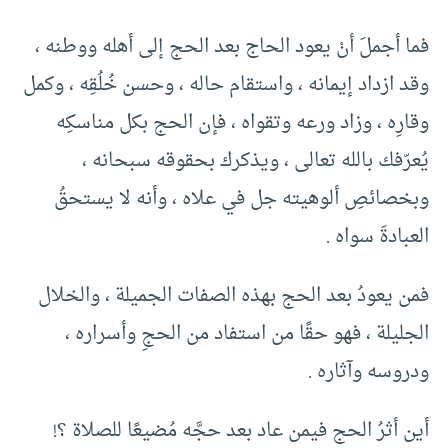
فما أجملَ أنْ يعود الحاج بعد الحج إلى أهله ووطنه ،
وقد ازداد إيمانه ، واستقام حاله ، وحسن خُلُقِه ، وكمل
وقارِه ، وزاد ورعه وتقواه ، فإن الحج بكل مناسكِه
يُعرّفك بالله تعالى ، ويذكرك بحقوقه سبحانه ،
وبخصائصِ ألوهيته جل في علاه ، وأنه لا يستحقُ
العبادةَ سواه .
فمن يعودُ بعد الحج بهذه الصفات الجميلة ، والخلال
الجليلة ، فهو حقًا من استفاد من الحجِ وأسراره ،
ودروسه وآثاره .
أين أثرُ الحج فيمن عاد بعد حجَّه مُضيعًا للصلاة ؟!