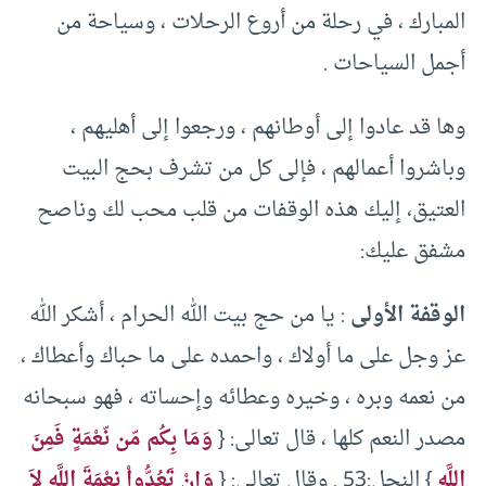
المبارك ، في رحلة من أروع الرحلات ، وسياحة من
أجمل السياحات .
وها قد عادوا إلى أوطانهم ، ورجعوا إلى أهليهم ،
وباشروا أعمالهم ، فإلى كل من تشرف بحج البيت
العتيق، إليك هذه الوقفات من قلب محب لك وناصح
مشفق عليك:
الوقفة الأولى
: يا من حج بيت الله الحرام ، أشكر الله
عز وجل على ما أولاك ، واحمده على ما حباك وأعطاك ،
من نعمه وبره ، وخيره وعطائه وإحساته ، فهو سبحانه
مصدر النعم كلها ، قال تعالى: {
وَمَا بِكُم مّن نّعْمَةٍ فَمِنَ
اللَّهِ
} النحل:53 . وقال تعالى: {
وَإِنْ تَعُدُّواْ نِعْمَةَ اللَّهِ لاَ