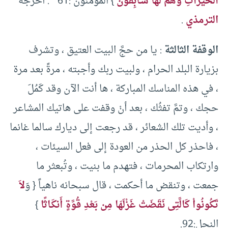
الْخَيْراتِ وَهُمْ لَهَا سَـابِقُونَ
} المؤمنون :61 ” . أخرجه
الترمذي
.
الوقفة الثالثة
: يا من حجَّ البيت العتيق ، وتشرف
بزيارة البلد الحرام ، ولبيت ربك وأجبته ، مرةً بعد مرة
، في هذه المناسك المباركة ، ها أنت الآن وقد كَمُلَ
حجك ، وتمَّ تفثُك ، بعد أنْ وقفت على هاتيك المشاعر
، وأديت تلك الشعائر ، قد رجعت إلى ديارك سالما غانما
، فاحذر كل الحذر من العودة إلى فعل السيئات ،
وارتكاب المحرمات ، فتهدم ما بنيت ، وتُبعثر ما
جمعت ، وتنقض ما أحكمت ، قال سبحانه ناهياً { وَ
لاَ
تَكُونُواْ كَالَّتِى نَقَضَتْ غَزْلَهَا مِن بَعْدِ قُوَّةٍ أَنكَـاثًا
}
النحل:92.