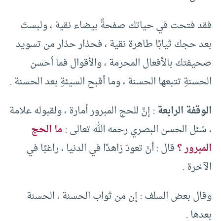
فقد فتحت في حياتك صفحةً بيضاء نقية ، ولبستَ
بعد حجك ثيابًا طاهرة نقية ، فحذار حذار من تسويد
صحيفتك بالأفعال المحرمة ، والأقوال فما أحسن
الحسنةِ تتبعها الحسنة ، وما أقبح السيئةِ بعد الحسنة .
الوقفة الرابعة
: إنَّ للحج المبرور أمارة ، ولقبوله علامة
، سُئل الحسن البصري رحمه الله تعالى :
ما الحج
المبرور ؟
قال : أنْ تعودَ زاهدًا في الدنيا ، راغبًا في
الآخرة .
وقال بعض السلف : إن من ثواب الحسنة ، الحسنة
بعدها .