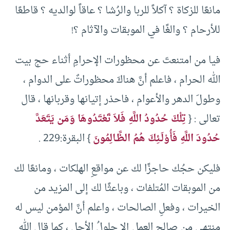
مانعًا للزكاة ؟ آكلاً للربا والرُشا ؟ عاقاً لوالديه ؟ قاطعًا
للأرحام ؟ والغًا في الموبقات والآثام ؟!
فيا من امتنعتَ عن محظورات الإحرامِ أثناء حج بيت
الله الحرام ، فاعلم أنَّ هناكَ محظوراتٌ على الدوام ،
وطولَ الدهر والأعوام ، فاحذر إتيانها وقربانها ، قال
تعالى : {
تِلْكَ حُدُودُ اللَّهِ فَلاَ تَعْتَدُوهَا وَمَن يَتَعَدَّ
حُدُودَ اللَّهِ فَأُوْلَـئِكَ هُمُ الظَّـالِمُونَ
} البقرة:229 .
فليكن حجُك حاجزًا لك عن مواقعِ الهلكات ، ومانعًا لك
من الموبقات المُتلفات ، وباعثًا لك إلى المزيد من
الخيرات ، وفعلِ الصالحات ، واعلم أنَّ المؤمن ليس له
منتهى من صالحِ العمل إلا حلولُ الأجل ، كما قال الله