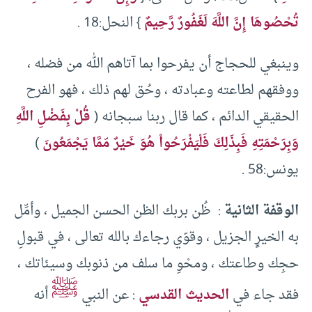
تُحْصُوهَا إِنَّ اللَّهَ لَغَفُورٌ رَّحِيمٌ
} النحل:18 .
وينبغي للحجاج أن يفرحوا بما آتاهم الله من فضله ،
ووفقهم لطاعته وعبادته ، وحُق لهم ذلك ، فهو الفرح
الحقيقي الدائم ، كما قال ربنا سبجانه (
قُلْ بِفَضْلِ اللَّهِ
وَبِرَحْمَتِهِ فَبِذَلِكَ فَلْيَفْرَحُواْ هُوَ خَيْرٌ مّمَّا يَجْمَعُونَ
)
يونس:58 .
الوقفة الثانية
: ظُن بربك الظن الحسن الجميل ، وأمِّل
به الخيرٍ الجزيل ، وقوّي رجاءك بالله تعالى ، في قبولِ
حجِك وطاعتك ، ومحْوِ ما سلف من ذنوبك وسيئاتك ،
ﷺ
فقد جاء في
الحديث القدسي
: عن النبي
أنه