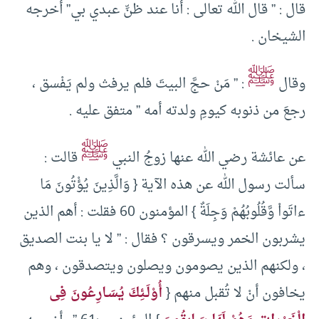
قال : ” قال الله تعالى : أنا عند ظنِّ عبدي بي” أخرجه
الشيخان .
ﷺ
وقال
: ” مَنْ حجَّ البيتَ فلم يرفث ولم يَفْسق ،
رجعَ من ذنوبه كيومِ ولدته أمه ” متفق عليه .
ﷺ
عن عائشة رضي الله عنها زوجُ النبي
قالت :
سألت رسول الله عن هذه الآية { وَالَّذِينَ يُؤْتُونَ مَا
ءاتَواْ وَّقُلُوبُهُمْ وَجِلَةٌ } المؤمنون 60 فقلت : أهم الذين
يشربون الخمر ويسرقون ؟ فقال : ” لا يا بنت الصديق
، ولكنهم الذين يصومون ويصلون ويتصدقون ، وهم
يخافون أنْ لا تُقبل منهم {
أُوْلَـئِكَ يُسَـارِعُونَ فِى