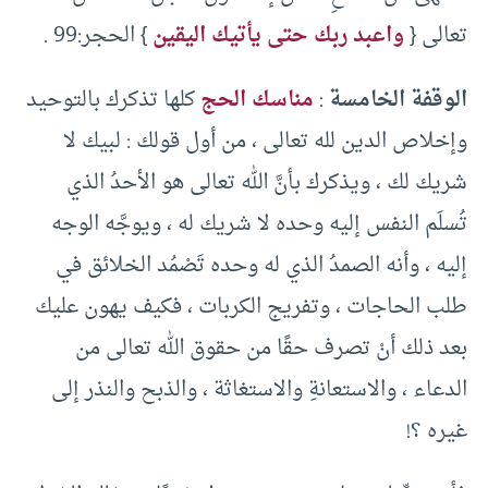
تعالى {
واعبد ربك حتى يأتيك اليقين
} الحجر:99 .
الوقفة الخامسة
:
مناسك الحج
كلها تذكرك بالتوحيد
وإخلاص الدين لله تعالى ، من أول قولك : لبيك لا
شريك لك ، ويذكرك بأنَّ الله تعالى هو الأحدُ الذي
تُسلَم النفس إليه وحده لا شريك له ، ويوجَّه الوجه
إليه ، وأنه الصمدُ الذي له وحده تَصْمُد الخلائق في
طلب الحاجات ، وتفريج الكربات ، فكيف يهون عليك
بعد ذلك أنْ تصرف حقًا من حقوق الله تعالى من
الدعاء ، والاستعانةِ والاستغاثة ، والذبح والنذر إلى
غيره ؟!