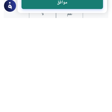
موافق
نعم
لا
عن الكاتب
محمد الحمود النجدي
لديه 113 مقالة
باحث شرعي رئيس اللجنة العلمية بجمعية إحياء التراث
الإسلامي الكويتية
بعض أعماله
كيف يغنينا القرآن عن تجارب البشر؟
العقيدة الإسلامية في 7 نقاط