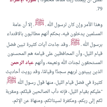
عَسَى أَن يَبْعَثَكَ رَبُّكَ مَقَامًا مَّحْمُودًا }
سورة الإسراء
79.
ﷺ
وهذا الأمر وإن كان لرسول الله ـ
ـ إلا أن عامة
المسلمين يدخلون فيه، بحكم أنهم مطالبون بالاقتداء
ﷺ
برسول الله ـ
ـ وقد جاءت آيات كثيرة تبين فضل
قيام الليل، وأن المحافظين على قيامه هم المحسنون
المستحقون لجنات الله ونعيمه، وأنهم
عباد الرحمن
الذين يبيتون لربهم سجدًا وقيامًا، وقد رويت أحاديث
ﷺ
كثيرة في فضل قيام الليل، منها قول رسول الله
:
“عليكم بقيام الليل، فإنه دأب الصالحين قبلكم، ومقربة
لكم إلى ربكم، ومكفرة لسيئاتكم، ومنهاة عن الإثم،