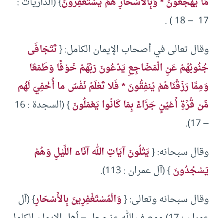
مَا يَهْجَعُونَ * وَبِالأَسْحَارِ هُمْ يَسْتَغْفِرُونَ
} (الذاريات :
17 – 18 ) .
وقال تعالى في أصحاب الإيمان الكامل: {
تَتَجَافَى
جُنُوبُهُمْ عَنِ الْمَضَاجِعِ يَدْعُونَ رَبَّهُمْ خَوْفًا وَطَمَعًا
وَمِمَّا رَزَقْنَاهُمْ يُنفِقُونَ * فَلا تَعْلَمُ نَفْسٌ ما أُخْفِيَ لَهُم
مِّن قُرَّةِ أَعْيُنٍ جَزَاءً بِمَا كَانُوا يَعْمَلُونَ
} (السجدة : 16
– 17).
وقال سبحانه: {
يَتْلُونَ آيَاتِ الله آنَاء اللَّيْلِ وَهُمْ
يَسْجُدُونَ
} (آل عمران : 113).
وقال سبحانه وتعالى: {
وَالْمُسْتَغْفِرِينَ بِالأَسْحَارِ
} (آل
عمران : 17) ووصف الله عز وجل – أهل الإيمان الكامل