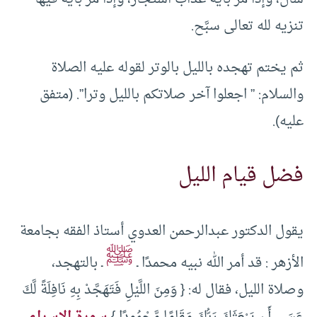
تنزيه لله تعالى سبَّح.
ثم يختم تهجده بالليل بالوتر لقوله عليه الصلاة
والسلام: ” اجعلوا آخر صلاتكم بالليل وترا”. (متفق
عليه).
فضل قيام الليل
يقول الدكتور عبدالرحمن العدوي أستاذ الفقه بجامعة
ﷺ
الأزهر : قد أمر الله نبيه محمدًا ـ
ـ بالتهجد،
وصلاة الليل، فقال له: { وَمِنَ اللَّيْلِ فَتَهَجَّدْ بِهِ نَافِلَةً لَّكَ