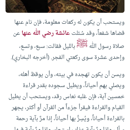
ويستحب أن يكون له ركعات معلومة، فإن نام عنها
قضاها شفعاً، وقد سُئلت
عائشة رضي الله عنها
عن
ﷺ
صلاة رسول الله
بالليل فقالت: سبع، وتسع،
وإحدى عشرة سوى ركعتي الفجر. (أخرجه البخاري).
ويسن أن يكون تهجده في بيته، وأن يوقظ أهله،
ويصلي بهم أحياناً، ويطيل سجوده بقدر قراءة
خمسين آية، فإن غلبه نعاس رقد، ويستحب أن يطيل
القيام والقراءة فيقرأ جزءاً من القرآن أو أكثر، يجهر
بالقراءة أحياناً، ويُسِرُّ بها أحياناً، إذا مرَّ بآية رحمة
سأل، وإذا مرَّ بآية عذاب استجار، وإذا مرَّ بآية فيها