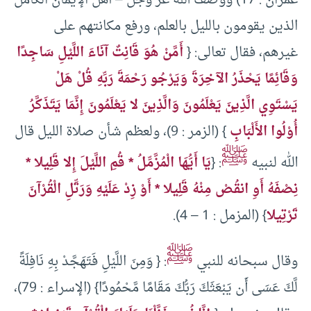
الذين يقومون بالليل بالعلم، ورفع مكانتهم على
غيرهم، فقال تعالى: {
أَمَّنْ هُوَ قَانِتٌ آنَاءَ اللَّيْلِ سَاجِدًا
وَقَائِمًا يَحْذَرُ الآخِرَةَ وَيَرْجُو رَحْمَةَ رَبِّهِ قُلْ هَلْ
يَسْتَوِي الَّذِينَ يَعْلَمُونَ وَالَّذِينَ لا يَعْلَمُونَ إِنَّمَا يَتَذَكَّرُ
أُوْلُوا الأَلْبَابِ
} (الزمر : 9)، ولعظم شأن صلاة الليل قال
ﷺ
الله لنبيه
: {
يَا أَيُّهَا الْمُزَّمِّلُ * قُمِ اللَّيْلَ إِلا قَلِيلا *
نِصْفَهُ أَوِ انقُصْ مِنْهُ قَلِيلا * أَوْ زِدْ عَلَيْهِ وَرَتِّلِ الْقُرْآنَ
تَرْتِيلا
} (المزمل : 1 – 4).
ﷺ
وقال سبحانه للنبي
: { وَمِنَ اللَّيْلِ فَتَهَجَّدْ بِهِ نَافِلَةً
لَّكَ عَسَى أَن يَبْعَثَكَ رَبُّكَ مَقَامًا مَّحْمُودًا} (الإسراء : 79)،