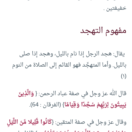
خفيفتين .
مفهوم التهجد
يقال: هجد الرجل إذا نام بالليل، وهجد إذا صلى
بالليل. وأما المتهجِّد فهو القائم إلى الصلاة من النوم
(١)
قال الله عز وجل في صفة عباد الرحمن: {
وَالَّذِينَ
يَبِيتُونَ لِرَبِّهِمْ سُجَّدًا وَقِيَامًا
} (الفرقان : 64).
وقال عز وجل في صفة المتقين: {
كَانُوا قَلِيلا مِّنَ اللَّيْلِ