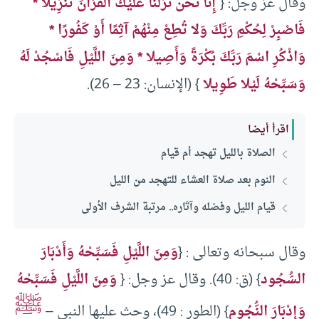
وقال عز وجل: {
إِنَّا نُحن نَزَّلْنَا عَلَيْكَ الْقُرْآنَ تَنزِيلا *
فَاصْبِرْ لِحُكْمِ رَبِّكَ وَلا تُطِعْ مِنْهُمْ آثِمًا أَوْ كَفُورًا *
وَاذْكُرِ اسْمَ رَبِّكَ بُكْرَةً وَأَصِيلا * وَمِنَ اللَّيْلِ فَاسْجُدْ لَهُ
وَسَبِّحْهُ لَيْلا طَوِيلا
} (الإنسان: 23 – 26).
اقرأ أيضا
الصلاة بالليل تهجد أم قيام
النوم بعد صلاة العشاء للتهجد من الليل
قيام الليل وفضله وآثاره.. مرتبة الشرف الأولى
وقال سبحانه وتعالى : {
وَمِنَ اللَّيْلِ فَسَبِّحْهُ وَأَدْبَارَ
السُّجُود
} (ق: 40). وقال عز وجل: {
وَمِنَ اللَّيْلِ فَسَبِّحْهُ
ﷺ
وَإِدْبَارَ النُّجُوم
} (الطور : 49)، وحث عليها النبي –