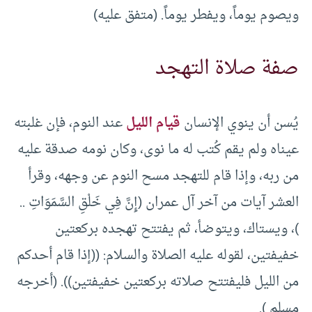
ويصوم يوماً، ويفطر يوماً. (متفق عليه)
صفة صلاة التهجد
يُسن أن ينوي الإنسان
قيام الليل
عند النوم، فإن غلبته
عيناه ولم يقم كُتب له ما نوى، وكان نومه صدقة عليه
من ربه، وإذا قام للتهجد مسح النوم عن وجهه، وقرأ
العشر آيات من آخر آل عمران (إِنَّ فِي خَلْقِ السَّمَوَاتِ ..
)، ويستاك، ويتوضأ، ثم يفتتح تهجده بركعتين
خفيفتين، لقوله عليه الصلاة والسلام: ((إذا قام أحدكم
من الليل فليفتتح صلاته بركعتين خفيفتين)). (أخرجه
مسلم ).