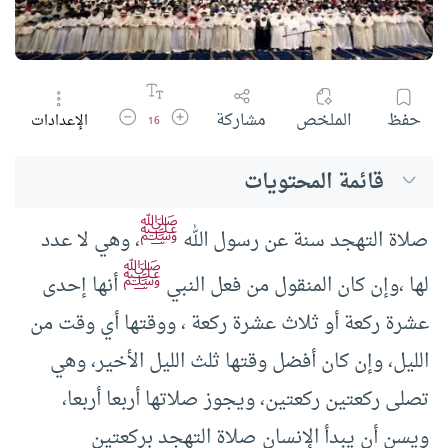
زيادة حجم الخط
تقليل حجم الخط
حفظ
الملخص
مشاركة
الإعدادات
16
قائمة المحتويات
ﷺ
صلاة التهجد سنة عن رسول الله
، وهي لا عدد
ﷺ
لها ،وإن كان المنقول من فعل النبي
أنها إحدى
عشرة ركعة أو ثلاث عشرة ركعة ، ووقتها أي وقت من
الليل، وإن كان أفضل وقتها ثلث الليل الأخير، وهي
تصلى ركعتين ركعتين، ويجوز صلاتها أربعا أربعا،
ويسن أن يبدأ الإنسان صلاة التهجد بركعتين