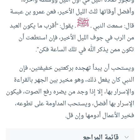
وتجوز صلاة الليل في أول الليل ووسطه وآخره،
وأفضل أوقاتها ثلث الليل الأخير، فعن عمرو بن عبسة
ﷺ
قال: سمعت النبي ـ
ـ يقول: “أقرب ما يكون العبد
من الرب في جوف الليل الأخير، فإن استطعت أن
تكون ممن يذكر الله في تلك الساعة فكن”.
ويستحب أن يبدأ تهجده بركعتين خفيفتين، فإن
النبي كان يفعل ذلك، وهو مخير بين الجهر بالقراءة
والإسرار بها، إلا إذا وجد من يضره رفع الصوت، فيكون
الإسرار بها أفضل، ويستحب المداومة على تطوعه،
فخير الأعمال أدومها وإن قل.
قائمة المراجع