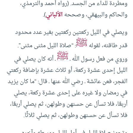
ومطردة للداء من الجسد. (رواه أحمد والترمذي،
والحاكم والبيهقي، وصححه
الألباني
).
ويصلي في الليل ركعتين ركعتين بغير عدد محدود
ﷺ
قدر طاقته، لقوله
: “صلاة الليل مثنى مثنى”.
ﷺ
وروي من فعل رسول الله ـ
ـ أنه كان يصلي في
الليل إحدى عشرة ركعة، أو ثلاث عشرة بإضافة ركعتي
الفجر، فعن عائشة ـ رضي الله عنها ـ قال: “ما كان يزيد
في رمضان ولا غيره على إحدى عشرة ركعة، يصلي
أربعًا، فلا تسأل عن حسنهن وطولهن، ثم يصلي أربعًا،
فلا تسأل عن حسنهن وطولهن، ثم يصلي ثلاثًا.