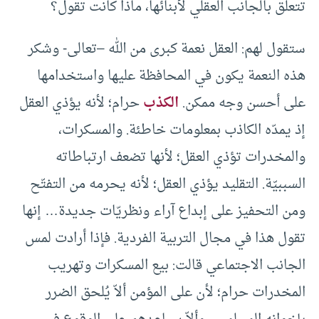
تتعلق بالجانب العقلي لأبنائها، ماذا كانت تقول؟
ستقول لهم: العقل نعمة كبرى من الله –تعالى- وشكر
هذه النعمة يكون في المحافظة عليها واستخدامها
على أحسن وجه ممكن.
الكذب
حرام؛ لأنه يؤذي العقل
إذ يمدّه الكاذب بمعلومات خاطئة. والمسكرات،
والمخدرات تؤذي العقل؛ لأنها تضعف ارتباطاته
السببيّة. التقليد يؤذي العقل؛ لأنه يحرمه من التفتّح
ومن التحفيز على إبداع آراء ونظريّات جديدة… إنها
تقول هذا في مجال التربية الفردية. فإذا أرادت لمس
الجانب الاجتماعي قالت: بيع المسكرات وتهريب
المخدرات حرام؛ لأن على المؤمن ألاّ يُلحق الضرر