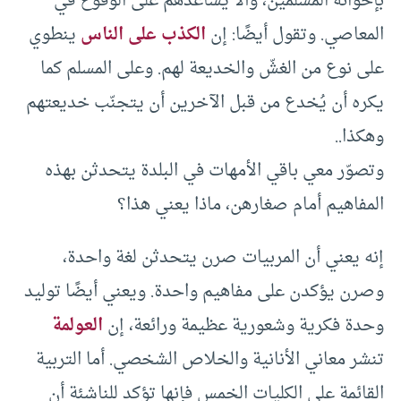
بإخوانه المسلمين، وألاّ يساعدهم على الوقوع في
المعاصي. وتقول أيضًا: إن
الكذب على الناس
ينطوي
على نوع من الغشّ والخديعة لهم. وعلى المسلم كما
يكره أن يُخدع من قبل الآخرين أن يتجنّب خديعتهم
وهكذا..
وتصوّر معي باقي الأمهات في البلدة يتحدثن بهذه
المفاهيم أمام صغارهن، ماذا يعني هذا؟
إنه يعني أن المربيات صرن يتحدثن لغة واحدة،
وصرن يؤكدن على مفاهيم واحدة. ويعني أيضًا توليد
وحدة فكرية وشعورية عظيمة ورائعة، إن
العولمة
تنشر معاني الأنانية والخلاص الشخصي. أما التربية
القائمة على الكليات الخمس فإنها تؤكد للناشئة أن