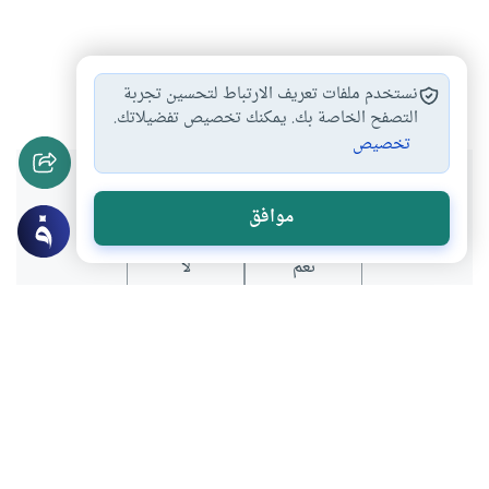
التربية
العقل
الدين
النفس
المال
#
#
#
#
#
نستخدم ملفات تعريف الارتباط لتحسين تجربة
التصفح الخاصة بك. يمكنك تخصيص تفضيلاتك.
تخصيص
هل انتفعت بهذا المحتوى؟
موافق
نعم
لا
عن الكاتب
عبدالكريم بكار
لديه 123 مقالة