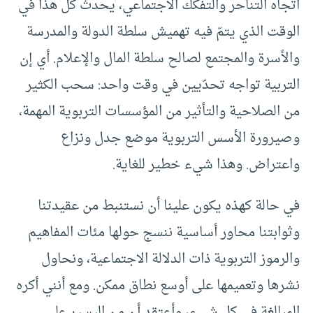
اتجاه التناحر والتفكّك الاجتماعي، يحدث كل هذا في
الوقت الذي يتمّ فيه تهميش سلطة الدولة والمدرسة
والأسرة والمجتمع لصالح سلطة المال والإعلام. أي إن
التربية تواجه تحدّيين في وقت واحد: سحب الكثير
من الصلاحية والتأثير من المؤسسات التربوية المهمة،
وصيرورة الأسس التربوية موضع جدل ونزاع
واعتراض. وهذا شيء خطير للغاية.
في حالة كهذه يكون علينا أن نستنبط من عقيدتنا
وثوابتنا محاور أساسية ننسج حولها مئات المفاهيم
والرموز التربوية ذات الدلالة الاجتماعية، ونحاول
نشرها وتعميمها على أوسع نطاق ممكن. ومع أنني أكره
المبالغة في كل شيء، وأعتقد أن من اليسير على