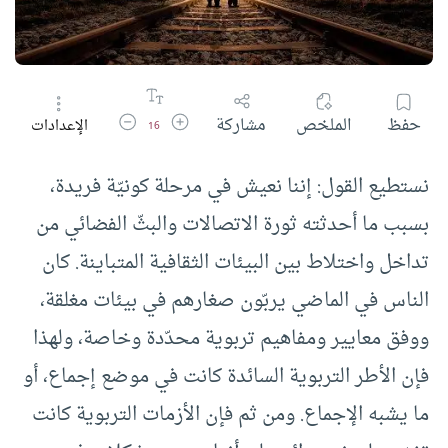
زيادة حجم الخط
تقليل حجم الخط
حفظ
الملخص
مشاركة
الإعدادات
16
نستطيع القول: إننا نعيش في مرحلة كونيّة فريدة،
بسبب ما أحدثته ثورة الاتصالات والبثّ الفضائي من
تداخل واختلاط بين البيئات الثقافية المتباينة. كان
الناس في الماضي يربّون صغارهم في بيئات مغلقة،
ووفق معايير ومفاهيم تربوية محدّدة وخاصة، ولهذا
فإن الأطر التربوية السائدة كانت في موضع إجماع، أو
ما يشبه الإجماع. ومن ثم فإن الأزمات التربوية كانت