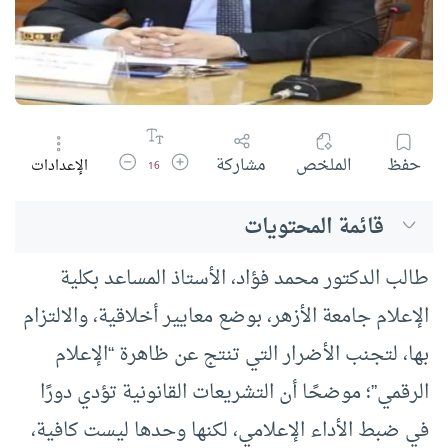
زيادة حجم الخط
تقليل حجم الخط
حفظ
الملخص
مشاركة
الإعدادات
16
قائمة المحتويات
طالب الدكتور محمد فؤاد، الأستاذ المساعد بكلية
الإعلام جامعة الأزهر، بوضع معايير أخلاقية، والالتزام
بها، لتجنب الأضرار التي تنتج عن ظاهرة “الإعلام
الرقمي”؛ موضحًا أن التشريعات القانونية تؤدي دورًا
في ضبط الأداء الإعلامي، لكنها وحدها ليست كافية،