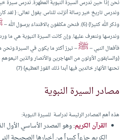
نحن إذا حين ندرس السيرة النبوية المطهرة. ندرس سيرة خ
وندرس تاريخ خير رسالة أنزلت للناس.
يقول تعالى: { لقد كا
ﷺ
وذكر الله كثيرا} (6).
فنحن مكلفون بالاقتداء برسول الله –
وندرسها ونتعرف عليها. وإن كانت السيرة النبوية هي ما ورد
ﷺ
فأفعال النبي –
– تبرز أكثر ما يكون في السيرة.ونحن م
{والسابقون الأولون من المهاجرين والأنصار والذين اتبعوه
تحتها الأنهار خالدين فيها أبدا ذلك الفوز العظيم} (7)
مصادر السيرة النبوية
هذه أهم المصادر الرئيسة لدراسة للسيرة النبوية:
القرآن الكريم
: وهو المصدر الأساسي الأول الذ
الكريم جزءاً كبيراً من أخبارها الصحيحة التي 