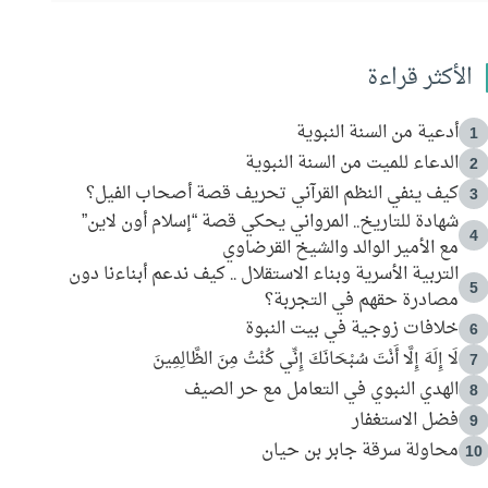
الأكثر قراءة
أدعية من السنة النبوية
1
الدعاء للميت من السنة النبوية
2
كيف ينفي النظم القرآني تحريف قصة أصحاب الفيل؟
3
شهادة للتاريخ.. المرواني يحكي قصة “إسلام أون لاين”
4
مع الأمير الوالد والشيخ القرضاوي
التربية الأسرية وبناء الاستقلال .. كيف ندعم أبناءنا دون
5
مصادرة حقهم في التجربة؟
خلافات زوجية في بيت النبوة
6
لَا إِلَهَ إِلَّا أَنْتَ سُبْحَانَكَ إِنِّي كُنْتُ مِنَ الظَّالِمِينَ
7
الهدي النبوي في التعامل مع حر الصيف
8
فضل الاستغفار
9
محاولة سرقة جابر بن حيان
10