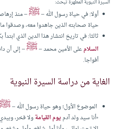
السيرة النبوية المطهرة تبحث:
ﷺ
أولا: في حياة رسول الله –
– منذ إرهاصات
حياة صحابته الذين جاهدوا معه، وصدقوا ما عا
ثالثا: في تاريخ انتشار هذا الدين الذي ابتدأ ب
ﷺ
السلام
على الأمين محمد –
– إلى أن دان
أفواجا.
الغاية من دراسة السيرة النبوية
ﷺ
الموضوع الأول؛ وهو حياة رسول الله –
«أنا سيد ولد آدم
يوم القيامة
ولا فخر، وبيدي 