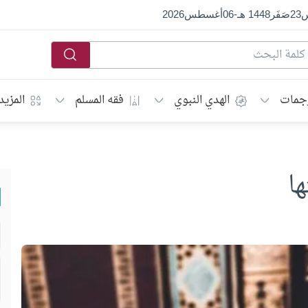
س
23
صَفَر
1448 هـ
-
06
أغسطس
2026
جمات
الهدي النبوي
فقه المسلم
المزيد
ا