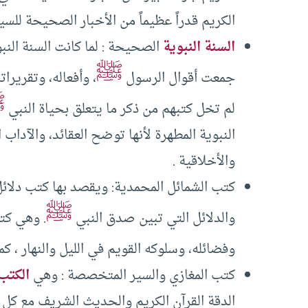
الكريم قدراً عظيماً من الأخبار الصحيحة للسي
السنة النبوية
الصحيحة : لما كانت السنة النب
ﷺ
جمعت أقوال الرسول
، وأفعاله، وتقريرا
ﷺ
لم تخل كتبهم من ذكر ما يتعلق بحياة النبي
النبوية المطهرة لأنها توضح العقائد، والآداب ا
والأخلاقية .
كتب الشمائل المحمدية: ويقصد بها كتب دلائل
ﷺ
والدلائل التي تبين صدق النبي
. وهي كتب
وفضائله، وسلوكه القويم في الليل والنهار ، كم
كتب المغازي والسير المتخصصة : وهي
الكتب
الدقة القرآن الكريم والحديث الشريف مع كل