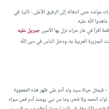
 مولده حتى انتقاله إلى الرفيق الأعلى.- ثانيا: في
هدوا الله عليه.
كلمة اقرأ في غار حراء نزل بها الأمين
جبريل عليه
ت الجزيرة العربية به، ودخل الناس في دين الله
– فيمثل حياة سيد ولد آدم على ظهر هذه المعمووة
لواء الحمد ولا فخر، وما من نبي يومنذ آدم فمن سواه
إلا تحت لوائي، وأنا أول شافع، وأول مشفع، ولا فخر» (2). وهل في الدنيا حدث أعظم من حياة سيد