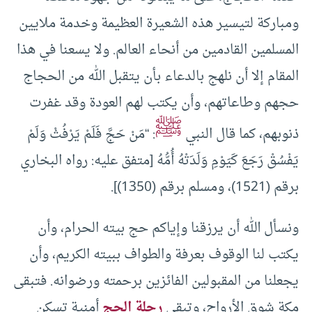
ومباركة لتيسير هذه الشعيرة العظيمة وخدمة ملايين
المسلمين القادمين من أنحاء العالم. ولا يسعنا في هذا
المقام إلا أن نلهج بالدعاء بأن يتقبل الله من الحجاج
حجهم وطاعاتهم، وأن يكتب لهم العودة وقد غفرت
ﷺ
ذنوبهم، كما قال النبي
: “مَنْ حَجَّ فَلَمْ يَرْفُثْ وَلَمْ
يَفْسُقْ رَجَعَ كَيَوْمِ وَلَدَتْهُ أُمُّهُ [متفق عليه: رواه البخاري
برقم (1521)، ومسلم برقم (1350)].
ونسأل الله أن يرزقنا وإياكم حج بيته الحرام، وأن
يكتب لنا الوقوف بعرفة والطواف ببيته الكريم، وأن
يجعلنا من المقبولين الفائزين برحمته ورضوانه. فتبقى
مكة شوق الأرواح، وتبقى
رحلة الحج
أمنية تسكن