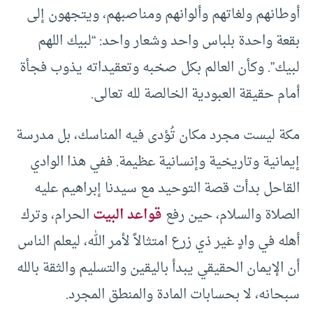
أوطانهم ولغاتهم وألوانهم ومناصبهم، ويتجهون إلى
بقعة واحدة بلباس واحد وشعار واحد: “لبيك اللهم
لبيك”. وكأن العالم بكل صخبه وتعقيداته يذوب فجأة
أمام حقيقة العبودية الخالصة لله تعالى.
مكة ليست مجرد مكان تُؤدى فيه المناسك، بل مدرسة
إيمانية وتاريخية وإنسانية عظيمة. ففي هذا الوادي
القاحل بدأت قصة التوحيد مع سيدنا إبراهيم عليه
الصلاة والسلام، حين رفع
قواعد البيت
الحرام، وترك
أهله في وادٍ غير ذي زرع امتثالاً لأمر الله، ليعلم الناس
أن الإيمان الحقيقي يبدأ باليقين والتسليم والثقة بالله
سبحانه، لا بحسابات المادة والمنطق المجرد.