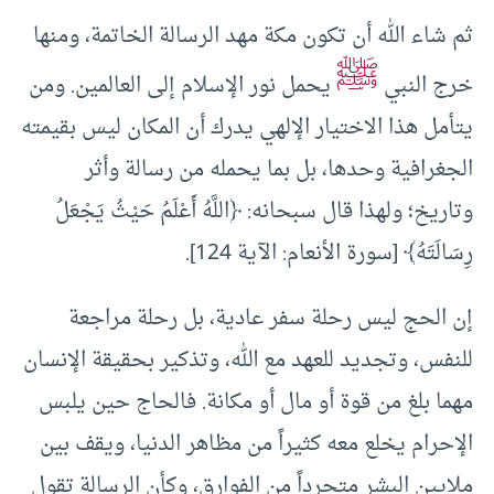
ثم شاء الله أن تكون مكة مهد الرسالة الخاتمة، ومنها
ﷺ
خرج النبي
يحمل نور الإسلام إلى العالمين. ومن
يتأمل هذا الاختيار الإلهي يدرك أن المكان ليس بقيمته
الجغرافية وحدها، بل بما يحمله من رسالة وأثر
وتاريخ؛ ولهذا قال سبحانه: ﴿اللَّهُ أَعْلَمُ حَيْثُ يَجْعَلُ
رِسَالَتَهُ﴾ [سورة الأنعام: الآية 124].
إن الحج ليس رحلة سفر عادية، بل رحلة مراجعة
للنفس، وتجديد للعهد مع الله، وتذكير بحقيقة الإنسان
مهما بلغ من قوة أو مال أو مكانة. فالحاج حين يلبس
الإحرام يخلع معه كثيراً من مظاهر الدنيا، ويقف بين
ملايين البشر متجرداً من الفوارق، وكأن الرسالة تقول