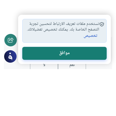
مكة
الحج
#
#
نستخدم ملفات تعريف الارتباط لتحسين تجربة
التصفح الخاصة بك. يمكنك تخصيص تفضيلاتك.
تخصيص
هل انتفعت بهذا المحتوى؟
موافق
نعم
لا
عن الكاتب
عبدالعزيز عبدالهادي الأحبابي
لديه 13 مقالة