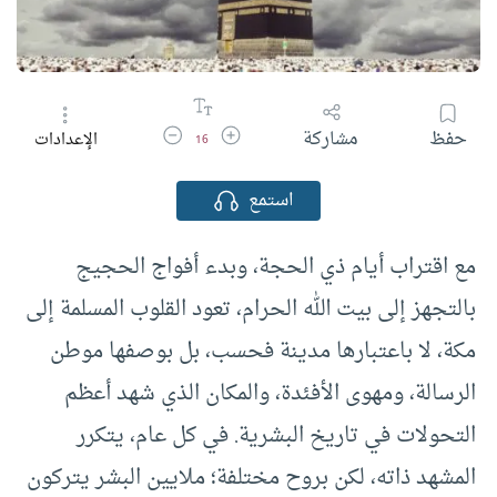
زيادة حجم الخط
تقليل حجم الخط
حفظ
مشاركة
الإعدادات
16
استمع
مع اقتراب أيام ذي الحجة، وبدء أفواج الحجيج
بالتجهز إلى بيت الله الحرام، تعود القلوب المسلمة إلى
مكة، لا باعتبارها مدينة فحسب، بل بوصفها موطن
الرسالة، ومهوى الأفئدة، والمكان الذي شهد أعظم
التحولات في تاريخ البشرية. في كل عام، يتكرر
المشهد ذاته، لكن بروح مختلفة؛ ملايين البشر يتركون