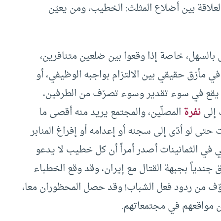
العلاقة بين أضلاع المثلث: الخطيب، ومن يعيّن
س بالسهل، خاصة إذا وقعوا بين ضلعين متنافرين،
 مأزق حقيقي بين الالتزام بواجبه الوظيفي، أو
ن يقع في سوء تقدير وسوء تصرّف من الطرفين،
ك إلى
نفرة
المصلّين، والمجتمع يريد منه أقصى ما
حتى لو أدّى إلى سجنه أو إعدامه أو إفراغ المنابر
قي في الثمانينات أصدر أمراً أن كل خطيب لا يدعو
جندياً بجبهة القتال مع إيران، وقد وقع الخطباء
ّف من ردود فعل الشباب! وقد حصل المحظوران معا،
ون مواقعهم في مجتمعاتهم.