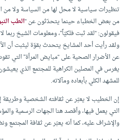
تنظيرات سياسية لا محل لها من السياسة ولا من ا
من بعض الخطباء حينما يتحدّثون عن “
الطب النب
فيقولون: “لقد ثبت فلكيّاً”، ومعلومات الشيخ ربما 
ولقد رأيت أحد المشايخ يتحدث بقوّة ليثبت أن الأ
عن الأضرار الصحية على “مبايض المرأة” التي تقو
يغرس في المصلين الكراهية للمجتمع الذي يعيشون في
للمشهد الكلي بأبعاده ومآلاته.
إن الخطيب لا يعبّر عن ثقافته الشخصية وطريقة إع
التي يعمل فيها، وأقصد هنا الجهات الرسمية والمؤس
والإشراف عليه، كما أنه يعبّر عن ثقافة المجتمع ونظ