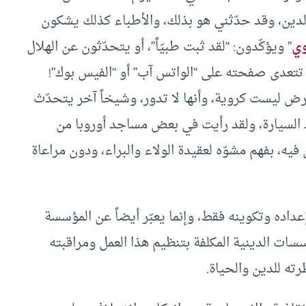
لدين، وقد حدّثني هو بذلك، والأطباء كذلك يشكون
وي
” ويؤكّدون: “لقد ثبت طبيّاً”، أو يتحدّثون عن الهلال
لا تتعدى صفحته على “الواتس آب” أو “الفيس بوك”!
رض ليست كروية، وأنها لا تدور، وشيخاً آخر يتحدّث
د السيارة، ولقد رأيت في بعض مساجد أوروبا من
ه، بفهم مشوّه لعقيدة الولاء والبراء، ودون مراعاة
داده وتكوينه فقط، وإنما يعبّر أيضاً عن المؤسسة
سات الدينية المكلفة بتنظيم هذا العمل ومراقبته
رته للدين والحياة.