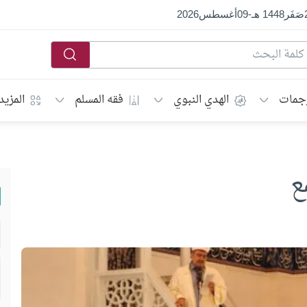
صَفَر
1448 هـ
-
09
أغسطس
2026
جمات
الهدي النبوي
فقه المسلم
المزيد
ع