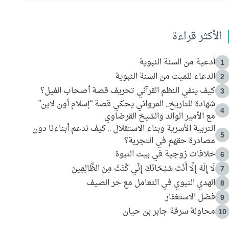
الأكثر قراءة
أدعية من السنة النبوية
1
الدعاء للميت من السنة النبوية
2
كيف ينفي النظم القرآني تحريف قصة أصحاب الفيل؟
3
شهادة للتاريخ.. المرواني يحكي قصة “إسلام أون لاين”
4
مع الأمير الوالد والشيخ القرضاوي
التربية الأسرية وبناء الاستقلال .. كيف ندعم أبناءنا دون
5
مصادرة حقهم في التجربة؟
خلافات زوجية في بيت النبوة
6
لَا إِلَهَ إِلَّا أَنْتَ سُبْحَانَكَ إِنِّي كُنْتُ مِنَ الظَّالِمِينَ
7
الهدي النبوي في التعامل مع حر الصيف
8
فضل الاستغفار
9
محاولة سرقة جابر بن حيان
10