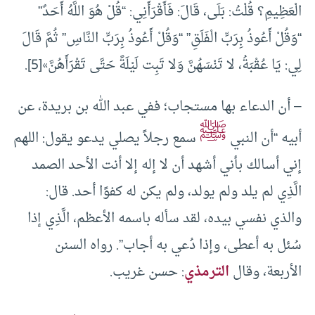
الْعَظِيمِ؟ قُلْتُ: بَلَى، قَالَ: فَأَقْرَأَنِي: “قُلْ هُوَ اللَّهُ أَحَدٌ”
“وَقُلْ أَعُوذُ بِرَبِّ الْفَلَقِ” “وَقُلْ أَعُوذُ بِرَبِّ النَّاسِ” ثُمَّ قَالَ
لِي: يَا عُقْبَةُ، لا تَنْسَهُنَّ وَلا تَبِت لَيْلَةً حَتَّى تَقْرَأَهُنَّ»[5].
– أن الدعاء بها مستجاب؛ ففي عبد الله بن بريدة، عن
ﷺ
أبيه “أن النبي
سمع رجلاً يصلي يدعو يقول: اللهم
إني أسالك بأني أشهد أن لا إله إلا أنت الأحد الصمد
الَّذِي لم يلد ولم يولد، ولم يكن له كفوًا أحد. قال:
والذي نفسي بيده، لقد سأله باسمه الأعظم، الَّذِي إذا
سُئل به أعطى، وإذا دُعي به أجاب”. رواه السنن
الأربعة، وقال
الترمذي
: حسن غريب.