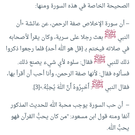
الصحيحة الخاصة في هذه السورة ومنها:
– أن سورة الإخلاص صفة الرحمن، عن ‌عائشة «أن
ﷺ
النبي
بعث رجلا على سرية، وكان يقرأ لأصحابه
في صلاته فيختم بـ {قل هو الله أحد} فلما رجعوا ذكروا
ﷺ
ذلك للنبي
فقال: سلوه لأي شيء يصنع ذلك.
فسألوه فقال: لأنها صفة الرحمن، وأنا أحب أن أقرأ بها،
ﷺ
فقال النبي
: أَخْبِرُوهُ ‌أَنَّ ‌اللهَ ‌يُحِبُّهُ.»[3].
– أن حب السورة يوجب محبة الله للحديث المذكور
آنفا ومنه قول ابن مسعود: “من كان يحبُّ القرآن فهو
يحبُّ الله.