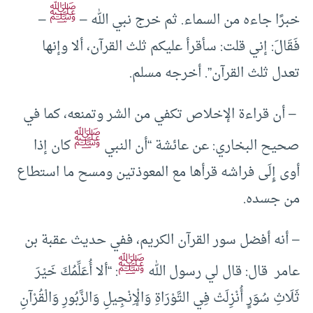
ﷺ
خبرًا جاءه من السماء. ثم خرج نبي الله –
–
فَقَالَ: إني قلت: سأقرأ عليكم ثلث القرآن، ألا وإنها
تعدل ثلث القرآن”. أخرجه مسلم.
– أن قراءة الإخلاص تكفي من الشر وتمنعه، كما في
ﷺ
صحيح البخاري: عن عائشة “أن النبي
كان إذا
أوى إِلَى فراشه قرأها مع المعوذتين ومسح ما استطاع
من جسده.
– أنه أفضل سور القرآن الكريم، ففي حديث عقبة بن
ﷺ
عامر قال: قال لي رسول الله
: “ألا أُعَلِّمُكَ خَيْرَ
ثَلَاثِ سُوَرٍ أُنْزِلَتْ فِي التَّوْرَاةِ وَالْإِنْجِيلِ وَالزَّبُورِ وَالْقُرْآنِ