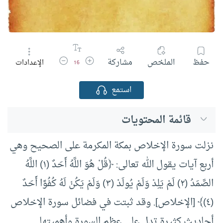
زيادة حجم الخط
تقليل حجم الخط
حفظ
الملخص
مشاركة
الإعدادات
16
استمع
قائمة المحتويات
نزلت سورة الإخلاص بمكة المكرمة على الصحيح وهي
أربع آيات يقول الله تعالى: ﴿قُلْ هُوَ اللَّهُ أَحَدٌ (١) اللَّهُ
الصَّمَدُ (٢) لَمْ يَلِدْ وَلَمْ يُولَدْ (٣) وَلَمْ يَكُنْ لَهُ كُفُوًا أَحَدٌ
(٤)﴾ [الإخلاص]. وقد ثبتت في فضائل سورة الإخلاص
أحاديث كثيرة تدل على عظم السورة وأهميتها