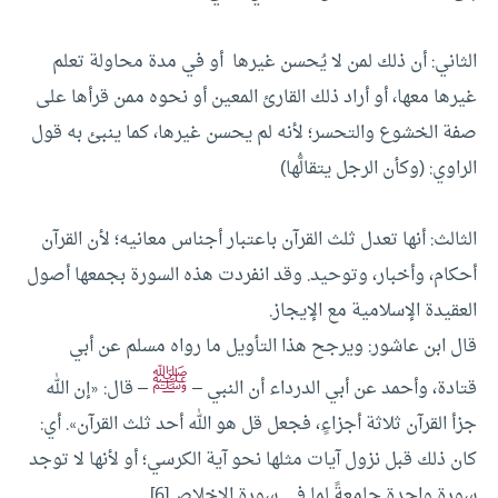
الثاني: أن ذلك لمن لا يُحسن غيرها أو في مدة محاولة تعلم
غيرها معها، أو أراد ذلك القارئ المعين أو نحوه ممن قرأها على
صفة الخشوع والتحسر؛ لأنه لم يحسن غيرها، كما ينبئ به قول
الراوي: (وكأن الرجل يتقالُّها)
الثالث: أنها تعدل ثلث القرآن باعتبار أجناس معانيه؛ لأن القرآن
أحكام، وأخبار، وتوحيد. وقد انفردت هذه السورة بجمعها أصول
العقيدة الإسلامية مع الإيجاز.
قال ابن عاشور: ويرجح هذا التأويل ما رواه مسلم عن أبي
ﷺ
قتادة، وأحمد عن أبي الدرداء أن النبي –
– قال: «إن الله
جزأ القرآن ثلاثة أجزاءٍ، فجعل قل هو الله أحد ثلث القرآن». أي:
كان ذلك قبل نزول آيات مثلها نحو آية الكرسي؛ أو لأنها لا توجد
سورة واحدة جامعةً لما في سورة الإخلاص[6].