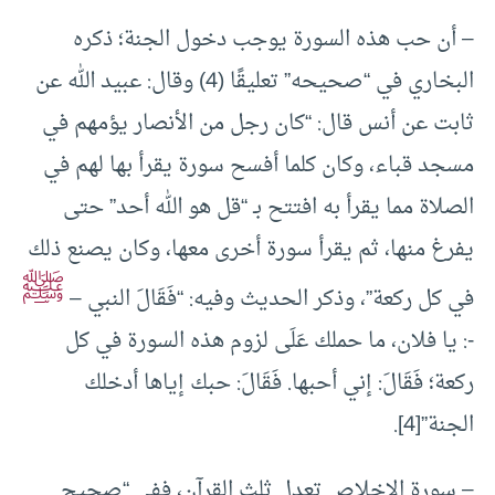
– أن حب هذه السورة يوجب دخول الجنة؛ ذكره
البخاري في “صحيحه” تعليقًا (4) وقال: عبيد الله عن
ثابت عن أنس قال: “كان رجل من الأنصار يؤمهم في
مسجد قباء، وكان كلما أفسح سورة يقرأ بها لهم في
الصلاة مما يقرأ به افتتح بـ “قل هو الله أحد” حتى
يفرغ منها، ثم يقرأ سورة أخرى معها، وكان يصنع ذلك
ﷺ
في كل ركعة”، وذكر الحديث وفيه: “فَقَالَ النبي –
-: يا فلان، ما حملك عَلَى لزوم هذه السورة في كل
ركعة؛ فَقَالَ: إني أحبها. فَقَالَ: حبك إياها أدخلك
الجنة”[4].
– سورة الإخلاص تعدل ثلث القرآن، ففي “صحيح