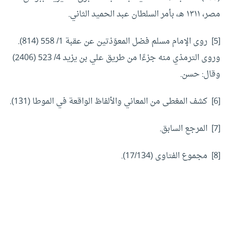
مصر، ١٣١١ هـ، بأمر السلطان عبد الحميد الثاني.
[5] روى الإمام مسلم فضل المعوّذتين عن عقبة 1/ 558 (814).
وروى الترمذي منه جزءًا من طريق علي بن يزيد 4/ 523 (2406)
وقال: حسن.
[6] كشف المغطى من المعاني والألفاظ الواقعة في الموطا (131).
[7] المرجع السابق.
[8] مجموع الفتاوى (17/134).