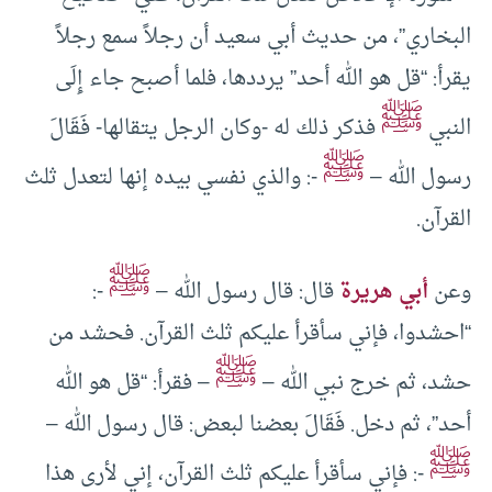
البخاري”، من حديث أبي سعيد أن رجلاً سمع رجلاً
يقرأ: “قل هو الله أحد” يرددها، فلما أصبح جاء إِلَى
ﷺ
النبي
فذكر ذلك له -وكان الرجل يتقالها- فَقَالَ
ﷺ
رسول الله –
-: والذي نفسي بيده إنها لتعدل ثلث
القرآن.
ﷺ
وعن
أبي هريرة
قال: قال رسول الله –
-:
“احشدوا، فإني سأقرأ عليكم ثلث القرآن. فحشد من
ﷺ
حشد، ثم خرج نبي الله –
– فقرأ: “قل هو الله
أحد”، ثم دخل. فَقَالَ بعضنا لبعض: قال رسول الله –
ﷺ
-: فإني سأقرأ عليكم ثلث القرآن، إني لأرى هذا