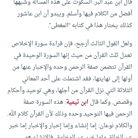
قال ابن عبد البر: السكوت على هذه المسألة وشبهها
أفضل من الكلام فيها وأسلم. ويبدو أن ابن عاشور
كذلك يختار هذا في كتابه “المغطى”.
ولعل القول الثالث أرجح، فإن قراءة سورة الإخلاص
تعدل ثلث القرآن من حيث إنها السورة الوحيدة في
القرآن تتضمن صفة الرحمن وحده والإخبار عنها من
أولها إلى نهايتها، فقد اشتملت على أحد المعاني
الثلاثة التي نزل القرآن من أجلها، وهي توحيد وأحكام
وقصص. وكما قال
ابن تيمية
: هذه السورة صفة
الرحمن فيها التوحيد وحده وذلك لأن القرآن كلام الله.
والكلام نوعان: إما إنشاء وإما إخبار والإخبار إما خبر
عن الخالق وإما خبر عن المخلوق. فالإنشاء هو