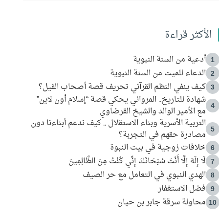
الأكثر قراءة
أدعية من السنة النبوية
1
الدعاء للميت من السنة النبوية
2
كيف ينفي النظم القرآني تحريف قصة أصحاب الفيل؟
3
شهادة للتاريخ.. المرواني يحكي قصة “إسلام أون لاين”
4
مع الأمير الوالد والشيخ القرضاوي
التربية الأسرية وبناء الاستقلال .. كيف ندعم أبناءنا دون
5
مصادرة حقهم في التجربة؟
خلافات زوجية في بيت النبوة
6
لَا إِلَهَ إِلَّا أَنْتَ سُبْحَانَكَ إِنِّي كُنْتُ مِنَ الظَّالِمِينَ
7
الهدي النبوي في التعامل مع حر الصيف
8
فضل الاستغفار
9
محاولة سرقة جابر بن حيان
10