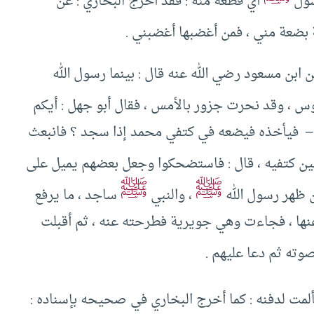
سول
أي قطعة منه : فقد أخرج البخاري : عن
 بضعة مني ، فمن أغضبها أغضبني .
 ابن مسعود رضي الله عنه قال : بينما رسول الله
 ، وقد نحرت جزور بالأمس ، فقال أبو جهل : أيكم
 – فيأخذه فيضعه في كتفي محمد إذا سجد ؟ فانبعث
ن كتفيه ، قال : فاستضحكوا وجعل بعضهم يميل على
ﷺ
ﷺ
ن ظهر رسول الله
، والنبي
ساجد ، ما يرفع
نها ، فجاءت وهي جويرية فطرحته عنه ، ثم أقبلت
ته ثم دعا عليهم .
لمت لدفنه : كما أخرج البخاري في صحيحه بإسناده :