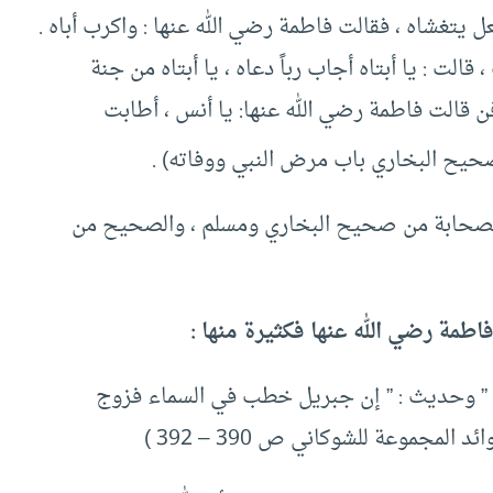
 يتغشاه ، فقالت فاطمة رضي الله عنها : واكرب أباه .
قالت : يا أبتاه أجاب رباً دعاه ، يا أبتاه من جنة
دفن قالت فاطمة رضي الله عنها: يا أنس ، أطابت
حيح البخاري باب مرض النبي ووفاته) .
الصحابة من صحيح البخاري ومسلم ، والصحيح من
طمة رضي الله عنها فكثيرة منها :
… ” وحديث : ” إن جبريل خطب في السماء فزوج
لمجموعة للشوكاني ص 390 – 392 )