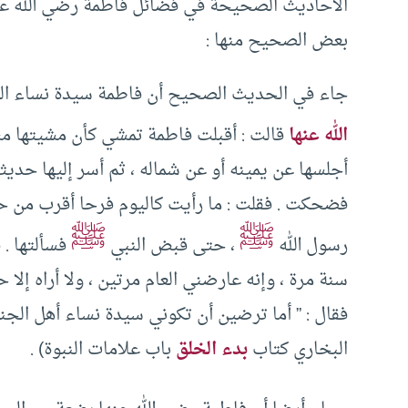
الأحاديث الصحيحة في فضائل فاطمة رضي الله عنها 
بعض الصحيح منها :
جاء في الحديث الصحيح أن فاطمة سيدة نساء المؤ
الله عنها
قالت : أقبلت فاطمة تمشي كأن مشيتها م
أجلسها عن يمينه أو عن شماله ، ثم أسر إليها حديثا 
فضحكت . فقلت : ما رأيت كاليوم فرحا أقرب من حز
ﷺ
ﷺ
رسول الله
، حتى قبض النبي
فسألتها . 
سنة مرة ، وإنه عارضني العام مرتين ، ولا أراه إلا
فقال : ” أما ترضين أن تكوني سيدة نساء أهل الجن
البخاري كتاب
بدء الخلق
باب علامات النبوة) .