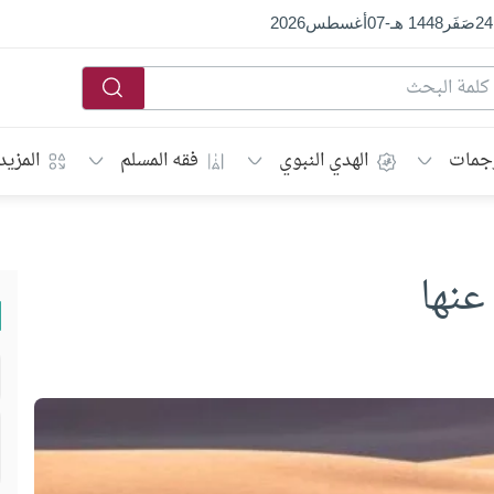
24
صَفَر
1448 هـ
-
07
أغسطس
2026
جمات
الهدي النبوي
فقه المسلم
المزيد
عنها