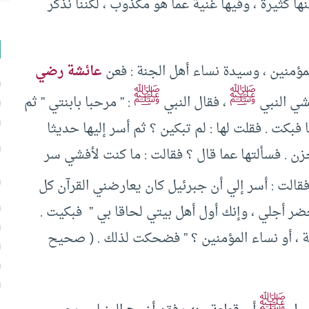
كثيرة ، وفيها غنية عما هو مكذوب ، لكننا نذكر
منين ، وسيدة نساء أهل الجنة : فعن
عائشة رضي
ﷺ
ﷺ
شي النبي
، فقال النبي
: ” مرحبا بابنتي ” ثم
فبكت . فقلت لها : لم تبكين ؟ ثم أسر إليها حديثا
ن . فسألتها عما قال ؟ فقالت : ما كنت لأفشي سر
فقالت : أسر إلي أن جبرئيل كان يعارضني القرآن كل
 حضر أجلي ، وإنك أول أهل بيتي لحاقا بي ” فبكيت .
ة ، أو نساء المؤمنين ؟ ” فضحكت لذلك . ( صحيح
ﷺ