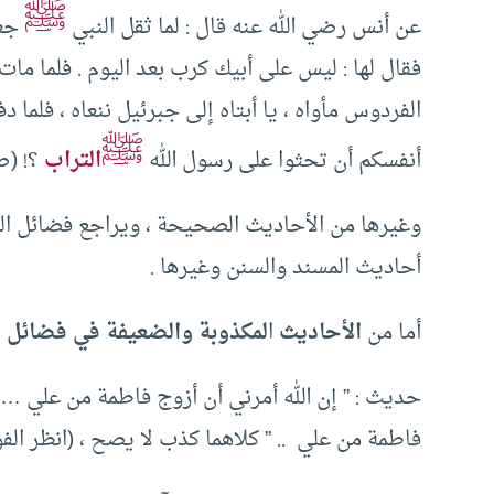
ﷺ
عن أنس رضي الله عنه قال : لما ثقل النبي
جعل
فقال لها : ليس على أبيك كرب بعد اليوم . فلما مات ، 
الفردوس مأواه ، يا أبتاه إلى جبرئيل ننعاه ، فلما 
ﷺ
أنفسكم أن تحثوا على رسول الله
التراب
؟! (ص
وغيرها من الأحاديث الصحيحة ، ويراجع فضائل 
أحاديث المسند والسنن وغيرها .
أما من
الأحاديث
ا
لمكذوبة والضعيفة في فضائل فا
حديث : ” إن الله أمرني أن أزوج فاطمة من علي 
فاطمة من علي .. ” كلاهما كذب لا يصح ، (انظر الفوائد ا