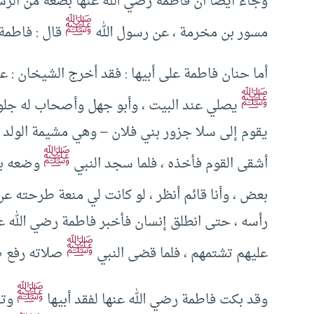
وجاء أيضا أن فاطمة رضي الله عنها بضعة من الر
ﷺ
مسور بن مخرمة ، عن رسول الله
قال : فاطمة
أما حنان فاطمة على أبيها : فقد أخرج الشيخان : عن
ﷺ
يصلي عند البيت ، وأبو جهل وأصحاب له جلوس
يقوم إلى سلا جزور بني فلان – وهي مشيمة الولد
ﷺ
أشقى القوم فأخذه ، فلما سجد النبي
وضعه بي
بعض ، وأنا قائم أنظر ، لو كانت لي منعة طرحته ع
رأسه ، حتى انطلق إنسان فأخبر فاطمة رضي الله ع
ﷺ
عليهم تشتمهم ، فلما قضى النبي
صلاته رفع صو
ﷺ
وقد بكت فاطمة رضي الله عنها لفقد أبيها
وتأ