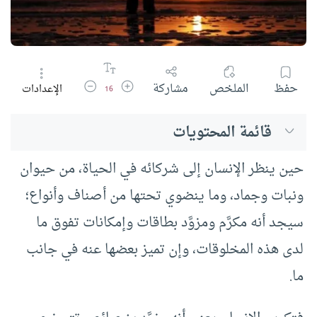
زيادة حجم الخط
تقليل حجم الخط
حفظ
الملخص
مشاركة
الإعدادات
16
قائمة المحتويات
حين ينظر الإنسان إلى شركائه في الحياة، من حيوان
ونبات وجماد، وما ينضوي تحتها من أصناف وأنواع؛
سيجد أنه مكرَّم ومزوَّد بطاقات وإمكانات تفوق ما
لدى هذه المخلوقات، وإن تميز بعضها عنه في جانب
ما.