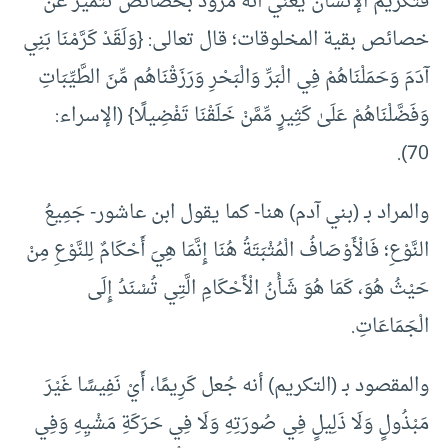
فتكريم الإنسان يعني أنه مزوَّد بخصائص تتميز عن
خصائص بقية المخلوقات؛ قال تعالى: {وَلَقَدْ كَرَّمْنَا بَنِي
آدَمَ وَحَمَلْنَاهُمْ فِي الْبَرِّ وَالْبَحْرِ وَرَزَقْنَاهُم مِّنَ الطَّيِّبَاتِ
وَفَضَّلْنَاهُمْ عَلَىٰ كَثِيرٍ مِّمَّنْ خَلَقْنَا تَفْضِيلًا} (الإسراء:
70).
والمراد بـ (بني آدم) هنا- كما يقول ابن عاشور- جَمِيعُ
النَّوْعِ؛ فَالْأَوْصَافُ الْمُثْبَتَةُ هُنَا إِنَّمَا هِيَ أَحْكَامٌ لِلنَّوْعِ مِنْ
حَيْثُ هُوَ، كَمَا هُوَ شَأْنُ الْأَحْكَامِ الَّتِي تُسْنَدُ إِلَى
الْجَمَاعَاتِ.
والمقصود بـ (التكريم) أنه جُعل كَرِيمًا، أَيْ نَفِيسًا غَيْرَ
مَبْذُولٍ وَلَا ذَلِيلٍ فِي صُورَتِهِ وَلَا فِي حَرَكَةِ مَشْيِهِ وَفِي