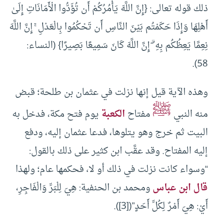
ذلك قوله تعالى: {إِنَّ اللَّهَ يَأْمُرُكُمْ أَن تُؤَدُّوا الْأَمَانَاتِ إِلَىٰ
أَهْلِهَا وَإِذَا حَكَمْتُم بَيْنَ النَّاسِ أَن تَحْكُمُوا بِالْعَدْلِ ۚ إِنَّ اللَّهَ
نِعِمَّا يَعِظُكُم بِهِ ۗ إِنَّ اللَّهَ كَانَ سَمِيعًا بَصِيرًا} (النساء:
58).
وهذه الآية قيل إنها نزلت في عثمان بن طلحة؛ قبض
ﷺ
منه النبي
مفتاح
الكعبة
يوم فتح مكة، فدخل به
البيت ثم خرج وهو يتلوها، فدعا عثمان إليه، ودفع
إليه المفتاح. وقد عقَّب ابن كثير على ذلك بالقول:
“وسواء كانت نزلت في ذلك أو لا، فحكمها عام؛ ولهذا
قال ابن عباس
ومحمد بن الحنفية: هِيَ لِلْبَرِّ وَالْفَاجِرِ،
أَيْ: هِيَ أَمْرٌ لِكُلِّ أَحَدٍ”([3]).