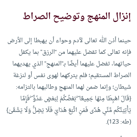
إنزال المنهج وتوضيح الصراط
حينما أذن الله تعالى لآدم وحواء أن يهبطا إلى الأرض
فإنه تعالى كما تفضل عليهما من “الرزق” بما يكفل
حياتهما، تفضل عليهما أيضًا بـ”المنهج” الذي يهديهما
الصراط المستقيم؛ فلم يتركهما لهوى نفس أو لنزغة
شيطان؛ وإنما ضمن لهما المنهج وطالبهما بالتزامه:
{قَالَ اهْبِطَا مِنْهَا جَمِيعًا ۖ بَعْضُكُمْ لِبَعْضٍ عَدُوٌّ ۖ فَإِمَّا
يَأْتِيَنَّكُم مِّنِّي هُدًى فَمَنِ اتَّبَعَ هُدَايَ فَلَا يَضِلُّ وَلَا يَشْقَىٰ}
(طه: 123).