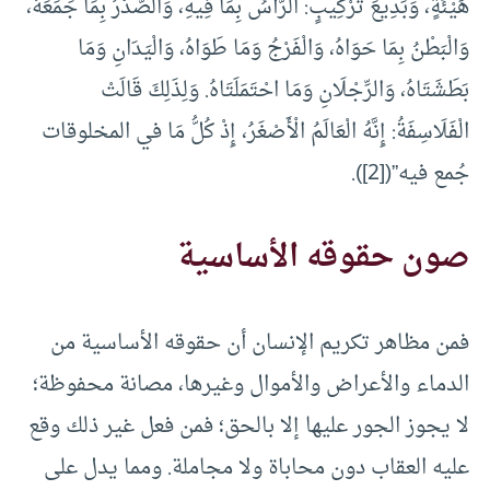
هَيْئَةٍ، وَبَدِيعَ تَرْكِيبٍ: الرَّأْسُ بِمَا فِيهِ، وَالصَّدْرُ بِمَا جَمَعَهُ،
وَالْبَطْنُ بِمَا حَوَاهُ، وَالْفَرْجُ وَمَا طَوَاهُ، وَالْيَدَانِ وَمَا
بَطَشَتَاهُ، وَالرِّجْلَانِ وَمَا احْتَمَلَتَاهُ. وَلِذَلِكَ قَالَتْ
الْفَلَاسِفَةُ: إِنَّهُ الْعَالَمُ الْأَصْغَرُ، إِذْ كُلُّ مَا في المخلوقات
جُمع فيه”([2]).
صون حقوقه الأساسية
فمن مظاهر تكريم الإنسان أن حقوقه الأساسية من
الدماء والأعراض والأموال وغيرها، مصانة محفوظة؛
لا يجوز الجور عليها إلا بالحق؛ فمن فعل غير ذلك وقع
عليه العقاب دون محاباة ولا مجاملة. ومما يدل على