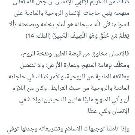
كذلك من التكريم الإلهي للإنسان أن جعل الله تعالى
منهجه يلبي حاجات الإنسان الروحية والمادية على
السواء؛ لأن الله سبحانه هو أعلم بخلقه وبصنعته: {أَلَا
يَعْلَمُ مَنْ خَلَقَ وَهُوَ اللَّطِيفُ الْخَبِيرُ} (الملك: 14).
فالإنسان مخلوق من قبضة الطين ونفخة الروح،
ومكلَّف بإقامة المنهج وعمارة الأرض؛ ولا تنفصل
وظائفه المادية عن الروحية، والأمر كذلك في حاجاته
المادية والروحية من حيث الترابط.. وكان من اللازم
أن يأتي المنهج ملبيًّا هاتين الناحيتين؛ وإلا شقي
الإنسان ولقي عنتًا!
وإذا تأملنا توجيهات الإسلام وتشريعاته وجدنها توفي