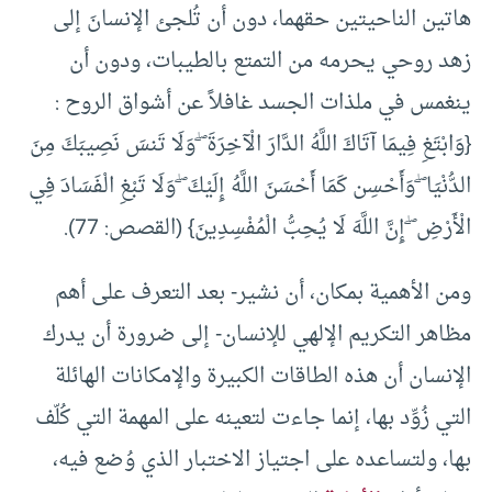
هاتين الناحيتين حقهما، دون أن تُلجئ الإنسانَ إلى
زهد روحي يحرمه من التمتع بالطيبات، ودون أن
ينغمس في ملذات الجسد غافلاً عن أشواق الروح :
{وَابْتَغِ فِيمَا آتَاكَ اللَّهُ الدَّارَ الْآخِرَةَ ۖ وَلَا تَنسَ نَصِيبَكَ مِنَ
الدُّنْيَا ۖ وَأَحْسِن كَمَا أَحْسَنَ اللَّهُ إِلَيْكَ ۖ وَلَا تَبْغِ الْفَسَادَ فِي
الْأَرْضِ ۖ إِنَّ اللَّهَ لَا يُحِبُّ الْمُفْسِدِينَ} (القصص: 77).
ومن الأهمية بمكان، أن نشير- بعد التعرف على أهم
مظاهر التكريم الإلهي للإنسان- إلى ضرورة أن يدرك
الإنسان أن هذه الطاقات الكبيرة والإمكانات الهائلة
التي زُوِّد بها، إنما جاءت لتعينه على المهمة التي كُلّف
بها، ولتساعده على اجتياز الاختبار الذي وُضع فيه،