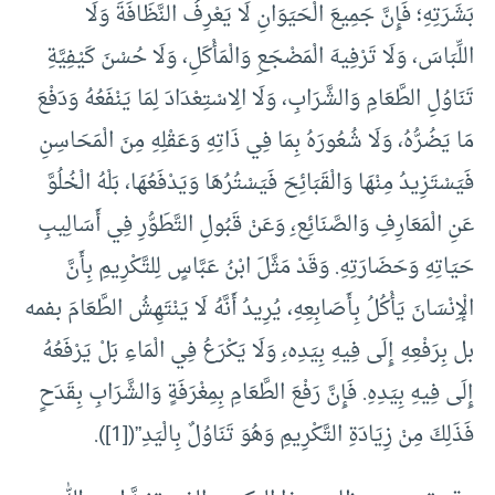
بَشَرَتِهِ؛ فَإِنَّ جَمِيعَ الْحَيَوَانِ لَا يَعْرِفُ النَّظَافَةَ وَلَا
اللِّبَاسَ، وَلَا تَرْفِيهَ الْمَضْجَعِ وَالْمَأْكَلِ، وَلَا حُسْنَ كَيْفِيَّةِ
تَنَاوُلِ الطَّعَامِ وَالشَّرَابِ، وَلَا الِاسْتِعْدَادَ لِمَا يَنْفَعُهُ وَدَفْعَ
مَا يَضُرُّهُ، وَلَا شُعُورَهُ بِمَا فِي ذَاتِهِ وَعَقْلِهِ مِنَ الْمَحَاسِنِ
فَيَسْتَزِيدُ مِنْهَا وَالْقَبَائِحَ فَيَسْتُرُهَا وَيَدْفَعُهَا، بَلْهُ الْخُلُوَّ
عَنِ الْمَعَارِفِ وَالصَّنَائِع،ِ وَعَنْ قَبُولِ التَّطَوُّرِ فِي أَسَالِيبِ
حَيَاتِهِ وَحَضَارَتِهِ. وَقَدْ مَثَّلَ ابْنُ عَبَّاسٍ لِلتَّكْرِيمِ بِأَنَّ
الْإِنْسَانَ يَأْكُلُ بِأَصَابِعِهِ، يُرِيدُ أَنَّهُ لَا يَنْتَهِشُ الطَّعَامَ بفمه
بل بِرَفْعِهِ إِلَى فِيهِ بِيَدِه،ِ وَلَا يَكْرَعُ فِي الْمَاءِ بَلْ يَرْفَعُهُ
إِلَى فِيهِ بِيَدِهِ. فَإِنَّ رَفْعَ الطَّعَامِ بِمِغْرَفَةٍ وَالشَّرَابِ بِقَدَحٍ
فَذَلِكَ مِنْ زِيَادَةِ التَّكْرِيمِ وَهُوَ تَنَاوُلٌ بِالْيَدِ”([1]).