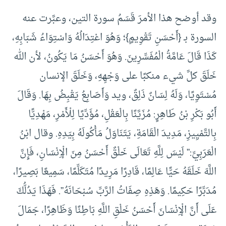
وقد أوضح هذا الأمرَ قَسَمُ سورة التين، وعبَّرت عنه
السورة بـ {أَحْسَنِ تَقْوِيمٍ}؛ وَهُوَ اعْتِدَالُهُ وَاسْتِوَاءُ شَبَابِهِ،
كَذَا قَالَ عَامَّةُ الْمُفَسِّرِينَ. وَهُوَ أَحْسَنُ مَا يَكُونُ، لأن الله
خَلَقَ كلَّ شيء منكبًا على وَجْهِهِ، وَخَلَقَ الإنسان
مُسْتَوِيًا، وَلَهُ لِسَانٌ ذَلِقٌ، ويد وَأَصَابِعُ يَقْبِضُ بِهَا. وَقَالَ
أَبُو بَكْرِ بْنُ طَاهِرٍ: مُزَيَّنًا بِالْعَقْلِ، مُؤَدِّيًا لِلْأَمْرِ، مَهْدِيًّا
بِالتَّمْيِيزِ، مَدِيدَ الْقَامَةِ، يَتَنَاوَلُ مَأْكُولَهُ بِيَدِهِ. وقال ابْنُ
الْعَرَبِيِّ:” لَيْسَ لِلَّهِ تَعَالَى خَلْقٌ أَحْسَنُ مِنَ الْإِنْسَانِ، فَإِنَّ
اللَّهَ خَلَقَهُ حَيًّا عَالِمًا، قَادِرًا مَرِيدًا مُتَكَلِّمًا، سَمِيعًا بَصِيرًا،
مُدَبِّرًا حَكِيمًا. وَهَذِهِ صِفَاتُ الرَّبِّ سُبْحَانَهُ”. فَهَذَا يَدُلُّكَ
عَلَى أَنَّ الْإِنْسَانَ أَحْسَنُ خَلْقِ اللَّهِ بَاطِنًا وَظَاهِرًا، جَمَالَ