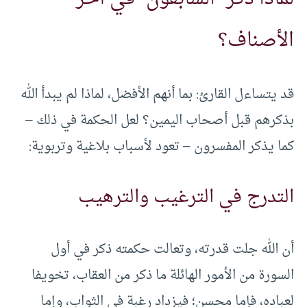
الأصناف؟
قد يتساءل القارئ: بما أنهم الأفضل، لماذا لم يبدأ الله
بذكرهم قبل أصحاب اليمين؟ لعل الحكمة في ذلك –
كما يذكر المفسرون – تعود لأسباب بلاغية وتربوية:
التدرج في الترغيب والترهيب
أن الله جلت قدرته، وتعالت حكمته ذكر في أول
السورة من الأمور الهائلة ما ذكر من العقاب، تخويفا
لعباده، فإما محسن؛ فيزداد رغبة في الثواب، وإما