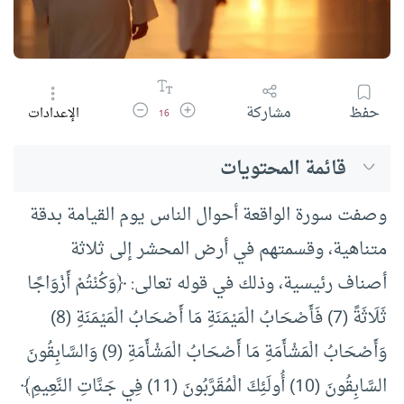
زيادة حجم الخط
تقليل حجم الخط
حفظ
مشاركة
الإعدادات
16
قائمة المحتويات
وصفت سورة الواقعة أحوال الناس يوم القيامة بدقة
متناهية، وقسمتهم في أرض المحشر إلى ثلاثة
أصناف رئيسية، وذلك في قوله تعالى: ﴿وَكُنْتُمْ أَزْوَاجًا
ثَلَاثَةً (7) فَأَصْحَابُ الْمَيْمَنَةِ مَا أَصْحَابُ الْمَيْمَنَةِ (8)
وَأَصْحَابُ الْمَشْأَمَةِ مَا أَصْحَابُ الْمَشْأَمَةِ (9) وَالسَّابِقُونَ
السَّابِقُونَ (10) أُولَئِكَ الْمُقَرَّبُونَ (11) فِي جَنَّاتِ النَّعِيمِ﴾