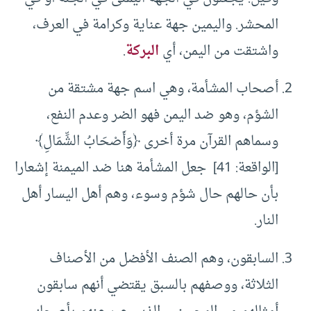
المحشر. واليمين جهة عناية وكرامة في العرف،
واشتقت من اليمن، أي
البركة
.
أصحاب المشأمة، وهي اسم جهة مشتقة من
الشؤم، وهو ضد اليمن فهو الضر وعدم النفع،
وسماهم القرآن مرة أخرى ﴿وَأَصْحَابُ الشِّمَالِ﴾
[الواقعة: 41] جعل المشأمة هنا ضد الميمنة إشعارا
بأن حالهم حال شؤم وسوء، وهم أهل اليسار أهل
النار.
السابقون، وهم الصنف الأفضل من الأصناف
الثلاثة، ووصفهم بالسبق يقتضي أنهم سابقون