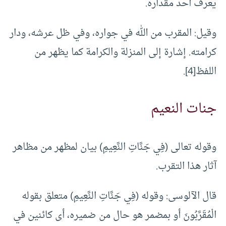
يعرف أحد مقداره.
وقيل: المقرب من الله في جواره، وفي ظل عرشه، ودار
كرامته. إشارة إلى المنزلة والكرامة كما يظهر من
اللفظ
[4]
.
جنات النعيم
وقوله تعالى (فِي جَنَّاتِ النَّعِيمِ) بيان لمظهر من مظاهر
آثار هذا التقرب.
قال الآلوسى: وقوله (فِي جَنَّاتِ النَّعِيمِ) متعلق بقوله
الْمُقَرَّبُونَ أو بمضمر هو حال من ضميره، أى كائنين في