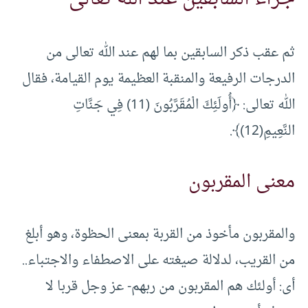
ثم عقب ذكر السابقين بما لهم عند الله تعالى من
الدرجات الرفيعة والمنقبة العظيمة يوم القيامة، فقال
الله تعالى: ﴿أُولَئِكَ الْمُقَرَّبُونَ (11) فِي جَنَّاتِ
النَّعِيمِ(12)﴾.
معنى المقربون
والمقربون مأخوذ من القربة بمعنى الحظوة، وهو أبلغ
من القريب، لدلالة صيغته على الاصطفاء والاجتباء..
أى: أولئك هم المقربون من ربهم- عز وجل قربا لا