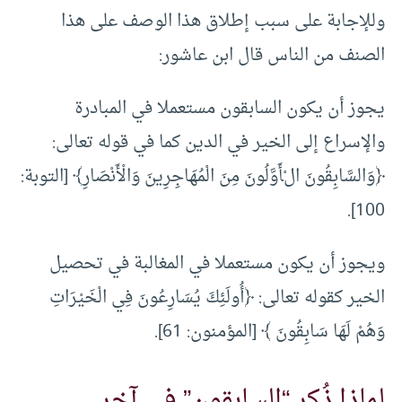
وللإجابة على سبب إطلاق هذا الوصف على هذا
الصنف من الناس قال ابن عاشور:
يجوز أن يكون السابقون مستعملا في المبادرة
والإسراع إلى الخير في الدين كما في قوله تعالى:
﴿وَالسَّابِقُونَ الْأَوَّلُونَ مِنَ الْمُهَاجِرِينَ وَالْأَنْصَارِ﴾ [التوبة:
100].
ويجوز أن يكون مستعملا في المغالبة في تحصيل
الخير كقوله تعالى: ﴿أُولَئِكَ يُسَارِعُونَ فِي الْخَيْرَاتِ
وَهُمْ لَهَا سَابِقُونَ ﴾ [المؤمنون: 61].
لماذا ذُكر “السابقون” في آخر