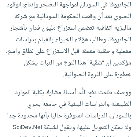
الجاتروفا في السودان لمواجهة التصحر وإنتاج الوقود
الحيوي بعد أن وقعت الحكومة السودانية مع شركة
ماليزية اتفاقية تتضمن استزراع مليون فدان بأشجار
الجاتروفا، وطالب هؤلاء الخبراء بالقيام بدراسات
معملية وحقلية معمقة قبل الاستزراع على نطاق واسع،
مؤكدين أن “سُمِّية” هذا النوع من النبات يشكل
خطورة على الثروة الحيوانية.
ووصف طلعت دفع الله، أستاذ مشارك بكلية الموارد
الطبيعية والدراسات البيئية في جامعة بحري
بالسودان، الدراسات المتوفرة حاليا بأنها محدودة جدا
ولا يمكن التعويل عليها، ويقول لشبكة SciDev.Net: