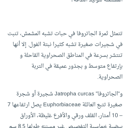
المستغلة لتوليد الطاقة؟
تتمثل ثمرة الجاتروفا في حبات تشبه المشمش، تنبت
في شجيرات صغيرة تشبه كثيرا نبتة الفول. إلا أنها
تنتشر بسرعة في المناطق الصحراوية القاحلة و
بإرتفاع متوسط و بجذور عميقة في التربة
الصحراوية.
و”الجاتروفا” Jatropha curcas شجيرة أو شجرة
صغيرة تتبع العائلة Euphorbiaceae يصل ارتفاعها 7
– 10 أمتار، القلف ورقي والأفرع غليظة، الأوراق
بيضية خماسية التفصيص غير مسننه طولها 8.5 سم