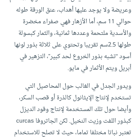
وعريضة ولا يوجد عليها أهداب، عنق الورقة طوله
حوالي 11 سم، أما الأزهار فهي صفراء مخضرة
والأسدية ملتحمة وعددها ثمانية، والثمار كبسولة
طولها 2.5سم تقريبا وتحتوي على ثلاثة بذور لونها
أسود “تشبه بذور الخروع لحد كبير”، التزهير في
أبريل ويتم الأثمار في مايو.
ويدور الجدل في الغالب حول المحاصيل التي
تستخدم لإنتاج الإيثانول كالذرة أو قصب السكر،
وأيضا حول تلك المستخدمة لإنتاج وقود الديزل
كبذور اللفت وزيت النخيل. لكن الجاتروفا curcas
تعتبر نباتا مختلفا تماما، حيث لا تصلح للاستخدام