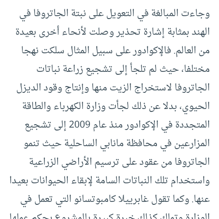
وجاءت المبالغة في التعويل على نبتة الجاتروفا في
الهند بمثابة إشارة تحذير وصلت لأنحاء أخرى بعيدة
من العالم. فالإكوادور على سبيل المثال سلكت نهجا
مختلفا، حيث لم تلجأ إلى تشجيع زراعة نباتات
الجاتروفا لاستخراج الزيت منها وإنتاج وقود الديزل
الحيوي، بدلا عن ذلك لجأت وزارة الكهرباء والطاقة
المتجددة في الإكوادور منذ عام 2009 إلى تشجيع
المزارعين في محافظة مانابي الساحلية حيث تنمو
الجاتروفا من عقود على ترسيم الأراضي الزراعية
واستخدام تلك النباتات السامة لإبقاء الحيوانات بعيدا
عنها. وكما تقول غابرييلا كامبوتسانو التي تعمل في
الوزارة وتملك كذلك خبرة كبيرة بالمشروع بحكم عملها