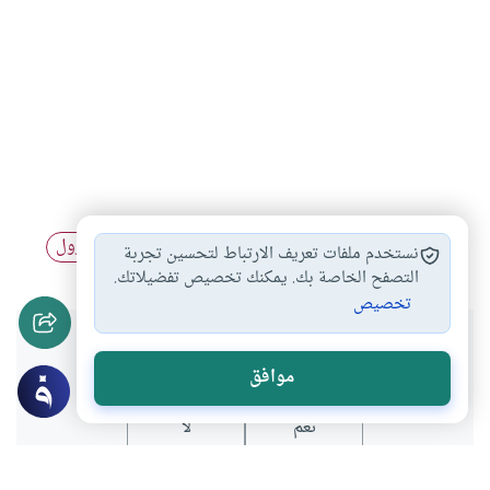
نبتة الجاتروفا
الوقود الحيوي
الديزل
زراعة البترول
#
#
#
#
نستخدم ملفات تعريف الارتباط لتحسين تجربة
التصفح الخاصة بك. يمكنك تخصيص تفضيلاتك.
تخصيص
هل انتفعت بهذا المحتوى؟
موافق
نعم
لا