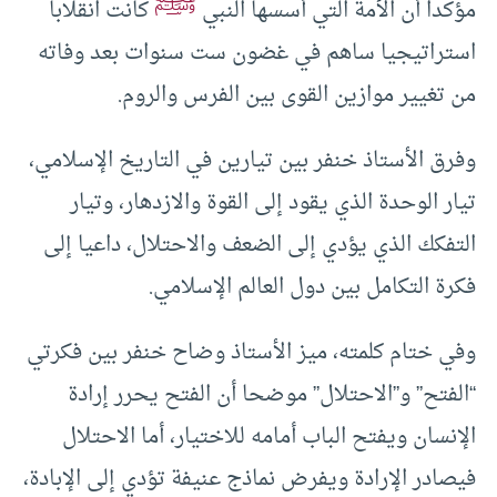
ﷺ
مؤكدا أن الأمة التي أسسها النبي
كانت انقلابا
استراتيجيا ساهم في غضون ست سنوات بعد وفاته
من تغيير موازين القوى بين الفرس والروم.
وفرق الأستاذ خنفر بين تيارين في التاريخ الإسلامي،
تيار الوحدة الذي يقود إلى القوة والازدهار، وتيار
التفكك الذي يؤدي إلى الضعف والاحتلال، داعيا إلى
فكرة التكامل بين دول العالم الإسلامي.
وفي ختام كلمته، ميز الأستاذ وضاح خنفر بين فكرتي
“الفتح” و”الاحتلال” موضحا أن الفتح يحرر إرادة
الإنسان ويفتح الباب أمامه للاختيار، أما الاحتلال
فيصادر الإرادة ويفرض نماذج عنيفة تؤدي إلى الإبادة،