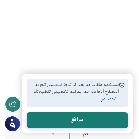
محمد صلى الله…
كتاب
السيرة النبوية
#
#
#
نستخدم ملفات تعريف الارتباط لتحسين تجربة
التصفح الخاصة بك. يمكنك تخصيص تفضيلاتك.
تخصيص
هل انتفعت بهذا المحتوى؟
موافق
نعم
لا