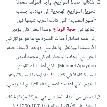
إشكالية ضبط التواريخ: واجه المؤلف معضلة
تحويل التواريخ الهجرية إلى ميلادية بسبب
“أشهر النسيء” التي كانت العرب تتبعها قبل
إلغائها في
حجة الوداع
. وهذا الخلل كان يؤدي
إلى عدم تطابق أحداث السيرة مع ما هو موثق في
الأرشيف البيزنطي والفارسي. ووجد الأستاذ خنفر
الحل في أبحاث الباحث التركي محمد أبيدن
(Mehmet Apaydın)، الذي أعاد بناء تقويم
السيرة كاملاً في كتاب “كرونولوجيا السيرة”، وهو
المنهج الذي اعتمده لضمان دقة التزامن التاريخي.
التحقق من أعداد المقاتلين في معركة مؤتة: شكك
المؤلف في الأرقام المبالغ فيها (100-200 ألف)