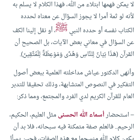
لا يمكن فهمها ابتلاء من الله، فهذا الكلام لا يسلم به
لأنه لو ثمة أمرا لا يجوز السؤال عن معناه لحدده
ﷺ
الكتاب نفسه أو حدده النبي
، أو نقل إلينا الكف
عن السؤال في معاني بعض الآيات، بل الصحيح أن
القرآن (هَذَا بَيَانٌ لِلنَّاسِ وَهُدًى وَمَوْعِظَةٌ لِلْمُتَّقِينَ).
وأنهى الدكتور عياش مداخلته العلمية ببعض أصول
التفكير في النصوص المتشابهة، وذلك تحقيقا للتدبر
العام للقرآن الكريم لدي الفرد والمجتمع، ومما ذكر:
– استحضار
أسماء الله الحسنى
مثل العليم، الحكيم،
الرحيم.. فالعلم صفة متمكنة فيه سبحانه، فلا بد أن
يكون كلام الله منسجما مع هذه الصفات، فحين يسأل