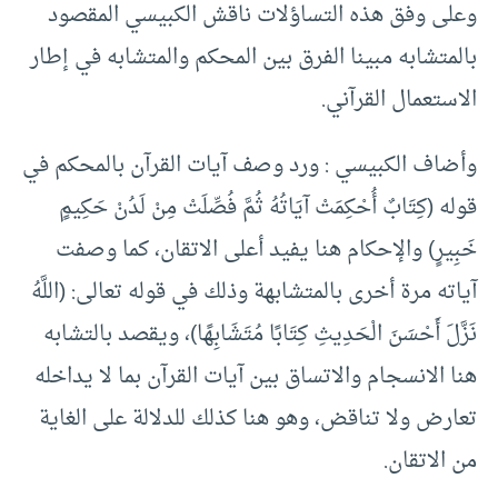
وعلى وفق هذه التساؤلات ناقش الكبيسي المقصود
بالمتشابه مبينا الفرق بين المحكم والمتشابه في إطار
الاستعمال القرآني.
وأضاف الكبيسي : ورد وصف آيات القرآن بالمحكم في
قوله (كِتَابٌ أُحْكِمَتْ آيَاتُهُ ثُمَّ فُصِّلَتْ مِنْ لَدُنْ حَكِيمٍ
خَبِيرٍ) والإحكام هنا يفيد أعلى الاتقان، كما وصفت
آياته مرة أخرى بالمتشابهة وذلك في قوله تعالى: (اللَّهُ
نَزَّلَ أَحْسَنَ الْحَدِيثِ كِتَابًا مُتَشَابِهًا)، ويقصد بالتشابه
هنا الانسجام والاتساق بين آيات القرآن بما لا يداخله
تعارض ولا تناقض، وهو هنا كذلك للدلالة على الغاية
من الاتقان.