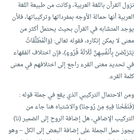
نزول القرآن باللغة العربية، وكانت من طبيعة اللغة
العربية أنها حمالة الأوجه بمفرداتها وتركيباتها، فلأن
يوجد المتشابه في القرآن بحيث يحتمل أكثر من
معنى لا يمكن إنكاره، فقوله تعالى: (وَالْمُطَلَّقَاتُ
يَتَرَبَّصْنَ بِأَنْفُسِهِنَّ ثَلَاثَةَ قُرُوءٍ)، فإن اختلاف الفقهاء
في تحديد معنى القرء راجع إلى اختلافهم في معنى
كلمة القرء.
ومن الاحتمال التركيبي الذي يقع في جملة قوله :
(فَنَفَخْنَا فِيهِ مِنْ رُوحِنَا) والاشتباه هنا جاء من
التركيب الإضافي، هل إضافة الروح إلى الضمير (نا)
يجوز حمل الجملة على إضافة البعض إلى الكل – وهو