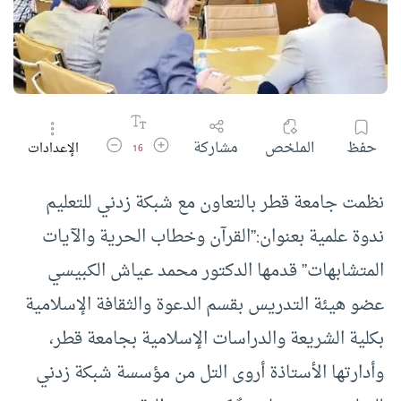
زيادة حجم الخط
تقليل حجم الخط
حفظ
الملخص
مشاركة
الإعدادات
16
نظمت جامعة قطر بالتعاون مع شبكة زدني للتعليم
ندوة علمية بعنوان:”القرآن وخطاب الحرية والآيات
المتشابهات” قدمها الدكتور محمد عياش الكبيسي
عضو هيئة التدريس بقسم الدعوة والثقافة الإسلامية
بكلية الشريعة والدراسات الإسلامية بجامعة قطر،
وأدارتها الأستاذة أروى التل من مؤسسة شبكة زدني