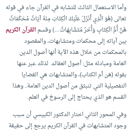
وأما الاستعمال الثالث للتشابه في القرآن جاء في قوله
تعالى (هُوَ الَّذِي أَنْزَلَ عَلَيْكَ الْكِتَابَ مِنْهُ آيَاتٌ مُحْكَمَاتٌ
هُنَّ أُمُّ الْكِتَابِ وَأُخَرُ مُتَشَابِهَاتٌ…) وقسم
القرآن الكريم
بين آياته إلى محكمات ومتشابهات، والمقصود
بالمحكمات من خلال هذه الآية أنها أصول الدين
العامة ومبادئه مثل: أصول العقائد لذلك عبر عنها
بقوله (هن أم الكتاب)، والمتشابهات هي القضايا
التفصيلية التي تنبثق من أصول الدين العامة.. وهذا
القسم هو الذي يحتاج إلى الرسوخ في العلم.
وفي المحور الثاني اختار الدكتور الكبيسي أن سبب
وجود المتشابهات في القرآن الكريم يرجع إلى حقيقة